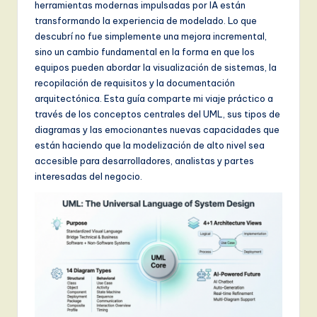
herramientas modernas impulsadas por IA están
n
transformando la experiencia de modelado. Lo que
d
descubrí no fue simplemente una mejora incremental,
sino un cambio fundamental en la forma en que los
s
equipos pueden abordar la visualización de sistemas, la
in
recopilación de requisitos y la documentación
arquitectónica. Esta guía comparte mi viaje práctico a
A
través de los conceptos centrales del UML, sus tipos de
I,
diagramas y las emocionantes nuevas capacidades que
están haciendo que la modelización de alto nivel sea
S
accesible para desarrolladores, analistas y partes
o
interesadas del negocio.
f
t
w
a
r
e