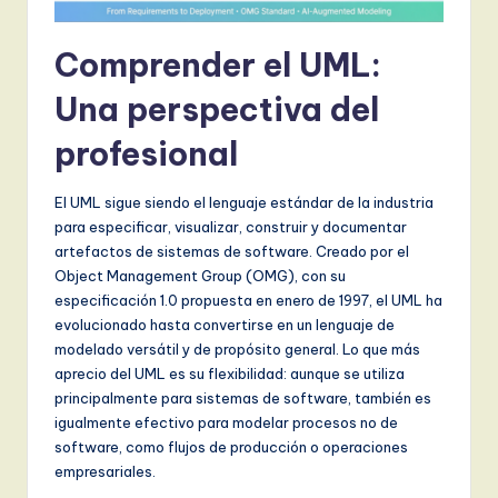
,
Comprender el UML:
a
n
Una perspectiva del
d
profesional
D
El UML sigue siendo el lenguaje estándar de la industria
i
para especificar, visualizar, construir y documentar
g
artefactos de sistemas de software. Creado por el
Object Management Group (OMG), con su
it
especificación 1.0 propuesta en enero de 1997, el UML ha
a
evolucionado hasta convertirse en un lenguaje de
modelado versátil y de propósito general. Lo que más
l
aprecio del UML es su flexibilidad: aunque se utiliza
I
principalmente para sistemas de software, también es
igualmente efectivo para modelar procesos no de
n
software, como flujos de producción o operaciones
n
empresariales.