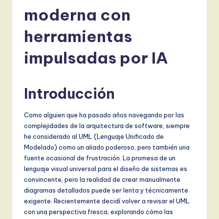
a
moderna con
ni
s
herramientas
h
impulsadas por IA
-
L
Introducción
a
t
Como alguien que ha pasado años navegando por las
complejidades de la arquitectura de software, siempre
e
he considerado al UML (Lenguaje Unificado de
s
Modelado) como un aliado poderoso, pero también una
fuente ocasional de frustración. La promesa de un
t
lenguaje visual universal para el diseño de sistemas es
T
convincente, pero la realidad de crear manualmente
diagramas detallados puede ser lenta y técnicamente
r
exigente. Recientemente decidí volver a revisar el UML
e
con una perspectiva fresca, explorando cómo las