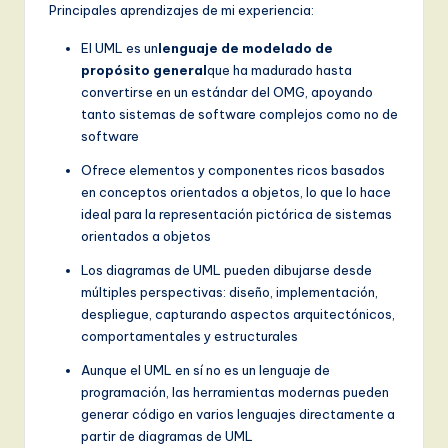
o
Principales aprendizajes de mi experiencia:
v
El UML es un
lenguaje de modelado de
a
propósito general
que ha madurado hasta
convertirse en un estándar del OMG, apoyando
ti
tanto sistemas de software complejos como no de
o
software
n
Ofrece elementos y componentes ricos basados
en conceptos orientados a objetos, lo que lo hace
ideal para la representación pictórica de sistemas
orientados a objetos
Los diagramas de UML pueden dibujarse desde
múltiples perspectivas: diseño, implementación,
despliegue, capturando aspectos arquitectónicos,
comportamentales y estructurales
Aunque el UML en sí no es un lenguaje de
programación, las herramientas modernas pueden
generar código en varios lenguajes directamente a
partir de diagramas de UML