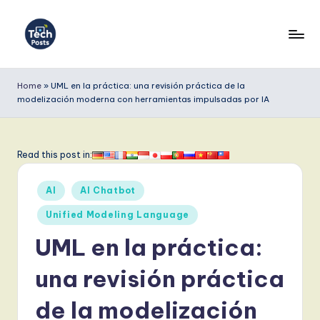
Saltar
al
T
contenido
e
Home
»
UML en la práctica: una revisión práctica de la
modelización moderna con herramientas impulsadas por IA
c
h
P
Read this post in:
o
Publicado
AI
AI Chatbot
s
en
Unified Modeling Language
t
UML en la práctica:
s
S
una revisión práctica
p
de la modelización