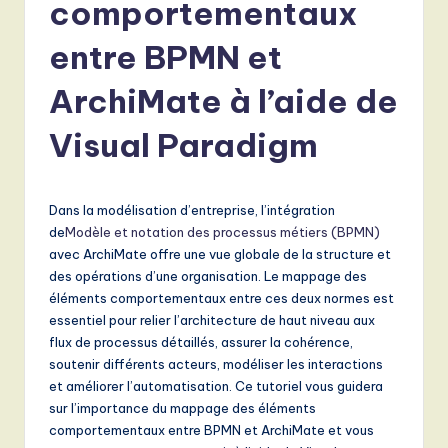
e
comportementaux
n
entre BPMN et
c
ArchiMate à l’aide de
h
-
Visual Paradigm
L
a
Dans la modélisation d’entreprise, l’intégration
t
de
Modèle et notation des processus métiers (BPMN)
avec ArchiMate offre une vue globale de la structure et
e
des opérations d’une organisation. Le mappage des
s
éléments comportementaux entre ces deux normes est
essentiel pour relier l’architecture de haut niveau aux
t
flux de processus détaillés, assurer la cohérence,
T
soutenir différents acteurs, modéliser les interactions
et améliorer l’automatisation. Ce tutoriel vous guidera
r
sur l’importance du mappage des éléments
e
comportementaux entre BPMN et ArchiMate et vous