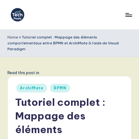
Skip
to
T
content
e
Home
»
Tutoriel complet : Mappage des éléments
comportementaux entre BPMN et ArchiMate à l’aide de Visual
c
Paradigm
h
P
Read this post in:
o
s
Posted
ArchiMate
BPMN
in
t
Tutoriel complet :
s
Mappage des
F
éléments
r