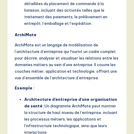
détaillées du placement de commande à la
,
livraison, incluant des activités telles que le
a
traitement des paiements, le prélèvement en
entrepôt, l’emballage et l’expédition.
n
ArchiMate
d
ArchiMate est un langage de modélisation de
D
l’architecture d’entreprise qui fournit un cadre complet
i
pour décrire, analyser et visualiser les relations entre les
domaines métiers au sein d’une entreprise. Il couvre les
g
couches métier, application et technologie, offrant une
it
vue d’ensemble de l’architecture d’entreprise.
a
Exemple :
l
Architecture d’entreprise d’une organisation
I
de santé :
Un diagramme ArchiMate peut montrer
la structure de haut niveau de l’entreprise, incluant
n
les processus métiers, les applications et
n
l’infrastructure technologique, ainsi que leurs
interactions.