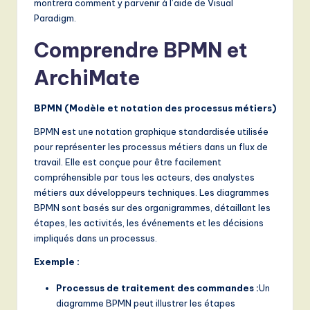
montrera comment y parvenir à l’aide de Visual
n
Paradigm.
d
Comprendre BPMN et
s
ArchiMate
in
A
BPMN (Modèle et notation des processus métiers)
I,
BPMN est une notation graphique standardisée utilisée
S
pour représenter les processus métiers dans un flux de
travail. Elle est conçue pour être facilement
o
compréhensible par tous les acteurs, des analystes
f
métiers aux développeurs techniques. Les diagrammes
BPMN sont basés sur des organigrammes, détaillant les
t
étapes, les activités, les événements et les décisions
w
impliqués dans un processus.
a
Exemple :
r
Processus de traitement des commandes :
Un
e
diagramme BPMN peut illustrer les étapes