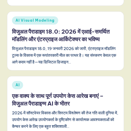
n
d
Posted
AI Visual Modeling
s
in
विजुअल पैराडाइम 18.0: 2026 में एआई-समर्थित
in
मॉडलिंग और एंटरप्राइज आर्किटेक्चर का भविष्य
A
विजुअल पैराडाइम 18.0, 19 जनवरी 2026 को जारी, एंटरप्राइज मॉडलिंग
I,
टूल्स के विकास में एक रूपांतरकारी मील का पत्थर है। यह संस्करण केवल एक
S
आगे कदम नहीं है—यह डिजिटल डिजाइन…
o
f
Posted
AI
t
in
एक वाक्य के साथ पूर्ण उपयोग केस आरेख बनाएं –
w
विजुअल पैराडाइग्म AI के भीतर
a
2026 में सॉफ्टवेयर विकास और सिस्टम विश्लेषण की तेज गति वाली दुनिया में,
r
उपयोग केस आरेख उपयोगकर्ता के दृष्टिकोण से कार्यात्मक आवश्यकताओं को
कैप्चर करने के लिए एक बहुत शक्तिशाली…
e