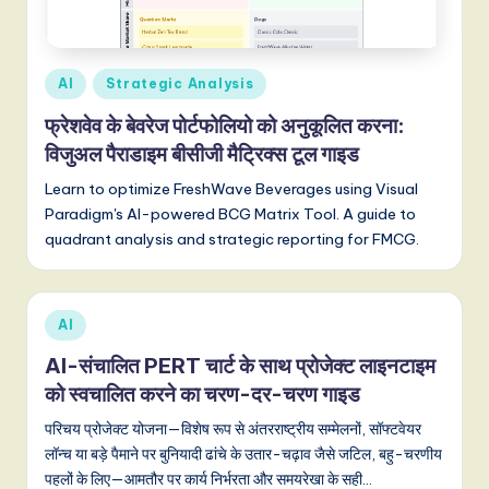
d
i
a
Posted
AI
Strategic Analysis
n
in
फ्रेशवेव के बेवरेज पोर्टफोलियो को अनुकूलित करना:
-
विजुअल पैराडाइम बीसीजी मैट्रिक्स टूल गाइड
L
Learn to optimize FreshWave Beverages using Visual
a
Paradigm's AI-powered BCG Matrix Tool. A guide to
quadrant analysis and strategic reporting for FMCG.
t
e
s
Posted
AI
in
t
AI-संचालित PERT चार्ट के साथ प्रोजेक्ट लाइनटाइम
T
को स्वचालित करने का चरण-दर-चरण गाइड
r
परिचय प्रोजेक्ट योजना—विशेष रूप से अंतरराष्ट्रीय सम्मेलनों, सॉफ्टवेयर
लॉन्च या बड़े पैमाने पर बुनियादी ढांचे के उतार-चढ़ाव जैसे जटिल, बहु-चरणीय
e
पहलों के लिए—आमतौर पर कार्य निर्भरता और समयरेखा के सही…