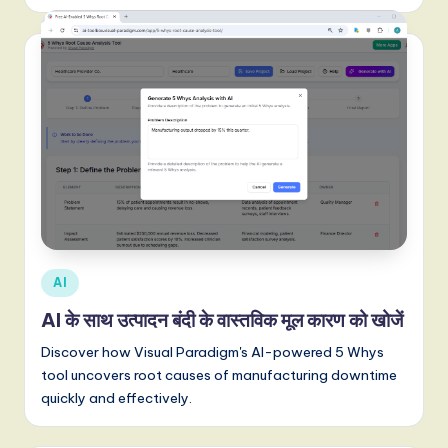
,
a
n
d
D
i
g
it
Posted
AI
a
in
AI के साथ उत्पादन बंदी के वास्तविक मूल कारण को खोजें
l
Discover how Visual Paradigm's AI-powered 5 Whys
I
tool uncovers root causes of manufacturing downtime
n
quickly and effectively.
n