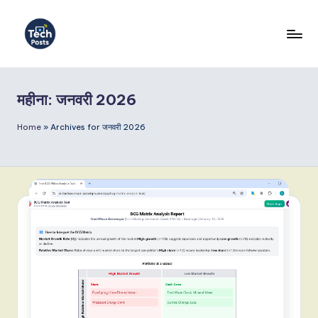
Skip
to
T
content
e
महीना:
जनवरी 2026
c
h
Home
»
Archives for जनवरी 2026
P
o
s
t
s
I
n