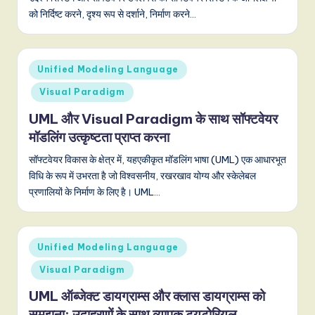
o
को निर्दिष्ट करने, दृश्य रूप से दर्शाने, निर्माण करने…
v
a
Posted
Unified Modeling Language
ti
in
Visual Paradigm
o
UML और Visual Paradigm के साथ सॉफ्टवेयर
n
मॉडलिंग उत्कृष्टता प्राप्त करना
सॉफ्टवेयर विकास के क्षेत्र में, यहएकीकृत मॉडलिंग भाषा (UML) एक आधारभूत
विधि के रूप में उभरता है जो विश्वसनीय, रखरखाव योग्य और स्केलेबल
प्रणालियों के निर्माण के लिए है। UML…
Posted
Unified Modeling Language
in
Visual Paradigm
UML ऑब्जेक्ट डायग्राम्स और क्लास डायग्राम्स को
समझना: उदाहरणों के साथ व्यापक ट्यूटोरियल