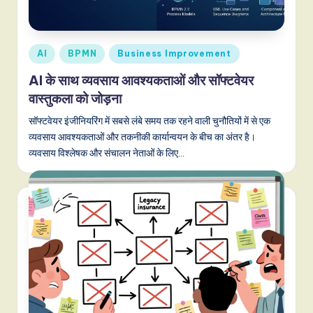
d
i
a
Posted
AI
BPMN
Business Improvement
n
in
AI के साथ व्यवसाय आवश्यकताओं और सॉफ्टवेयर
-
वास्तुकला को जोड़ना
L
सॉफ्टवेयर इंजीनियरिंग में सबसे लंबे समय तक रहने वाली चुनौतियों में से एक
a
व्यवसाय आवश्यकताओं और तकनीकी कार्यान्वयन के बीच का अंतर है।
व्यवसाय विश्लेषक और संचालन नेताओं के लिए…
t
e
s
t
T
r
e