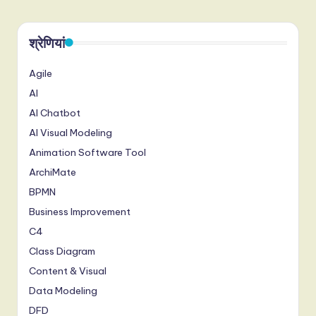
PAGE
pagination
श्रेणियां
Agile
AI
AI Chatbot
AI Visual Modeling
Animation Software Tool
ArchiMate
BPMN
Business Improvement
C4
Class Diagram
Content & Visual
Data Modeling
DFD