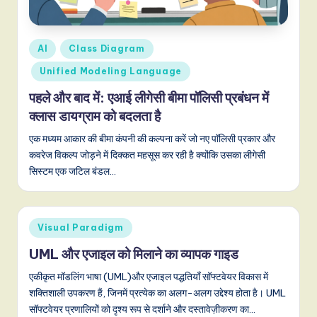
n
d
Posted
AI
Class Diagram
s
in
Unified Modeling Language
in
पहले और बाद में: एआई लीगेसी बीमा पॉलिसी प्रबंधन में
A
क्लास डायग्राम को बदलता है
I,
एक मध्यम आकार की बीमा कंपनी की कल्पना करें जो नए पॉलिसी प्रकार और
S
कवरेज विकल्प जोड़ने में दिक्कत महसूस कर रही है क्योंकि उसका लीगेसी
o
सिस्टम एक जटिल बंडल…
f
t
Posted
Visual Paradigm
w
in
UML और एजाइल को मिलाने का व्यापक गाइड
a
एकीकृत मॉडलिंग भाषा (UML)और एजाइल पद्धतियाँ सॉफ्टवेयर विकास में
r
शक्तिशाली उपकरण हैं, जिनमें प्रत्येक का अलग-अलग उद्देश्य होता है। UML
सॉफ्टवेयर प्रणालियों को दृश्य रूप से दर्शाने और दस्तावेज़ीकरण का…
e