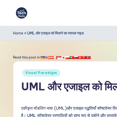
Skip
to
T
content
e
Home
»
UML और एजाइल को मिलाने का व्यापक गाइड
c
h
Read this post in:
P
Posted
Visual Paradigm
o
in
UML और एजाइल को मिलान
s
t
एकीकृत मॉडलिंग भाषा (UML)
और एजाइल पद्धतियाँ सॉफ्टवेयर विक
s
है। UML सॉफ्टवेयर प्रणालियों को दृश्य रूप से दर्शाने और दस्