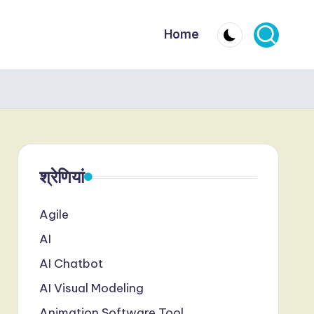
Home
श्रेणियां
Agile
AI
AI Chatbot
AI Visual Modeling
Animation Software Tool