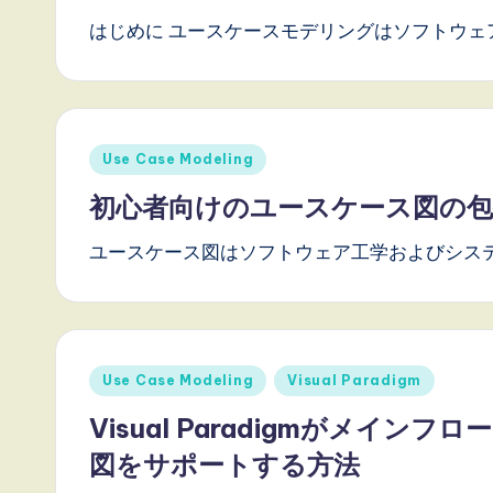
,
はじめに ユースケースモデリングはソフトウェ
a
n
d
Posted
Use Case Modeling
in
D
初心者向けのユースケース図の
i
ユースケース図はソフトウェア工学およびシス
g
it
Posted
Use Case Modeling
Visual Paradigm
a
in
Visual Paradigmがメイ
l
図をサポートする方法
I