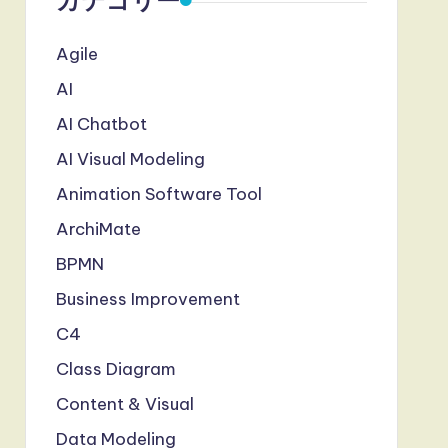
カテゴリー
Agile
AI
AI Chatbot
AI Visual Modeling
Animation Software Tool
ArchiMate
BPMN
Business Improvement
C4
Class Diagram
Content & Visual
Data Modeling