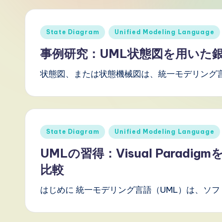
J
a
Posted
State Diagram
Unified Modeling Language
in
p
事例研究：UML状態図を用いた
a
状態図、または状態機械図は、統一モデリング言
n
e
Posted
s
State Diagram
Unified Modeling Language
in
UMLの習得：Visual Para
e
比較
-
はじめに 統一モデリング言語（UML）は、ソフ
L
a