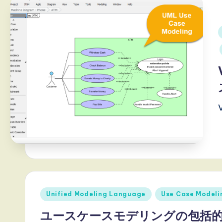
i
n
A
i
I,
S
o
ft
w
a
r
Posted
Unified Modeling Language
Use Case Modeli
in
e
ユースケースモデリングの包括