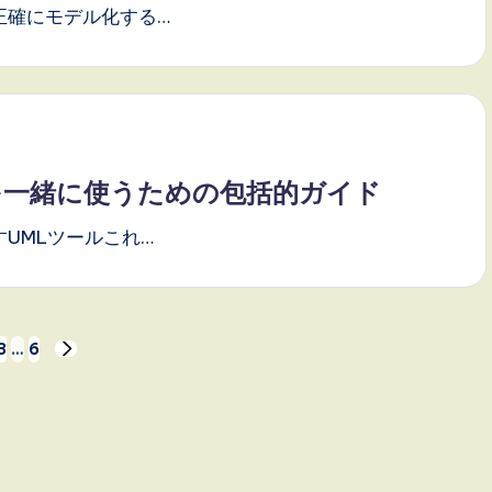
正確にモデル化する…
を一緒に使うための包括的ガイド
UMLツールこれ…
3
…
6
NEXT
PAGE