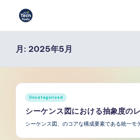
Skip
to
T
content
e
月:
2025年5月
c
h
P
o
Posted
Uncategorized
s
in
シーケンス図における抽象度の
t
シーケンス図、のコアな構成要素である統一モデ
s