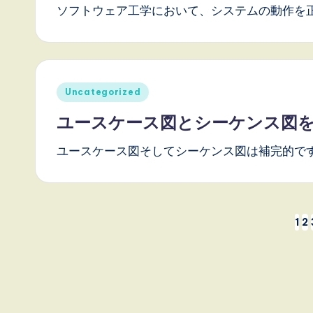
ソフトウェア工学において、システムの動作を
n
n
o
Posted
Uncategorized
v
in
ユースケース図とシーケンス図
a
ユースケース図そしてシーケンス図は補完的です
ti
o
投
1
2
n
稿
の