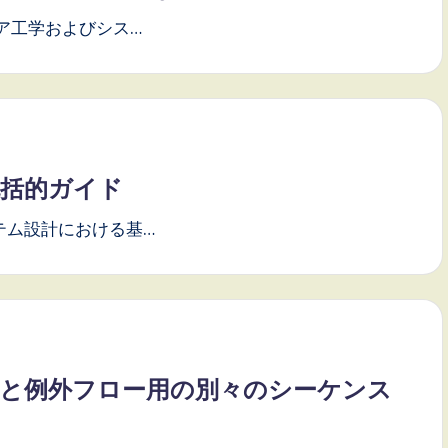
ア工学およびシス…
包括的ガイド
テム設計における基…
ンフローと例外フロー用の別々のシーケンス