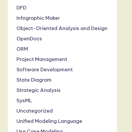
DFD
Infographic Maker
Object-Oriented Analysis and Design
OpenDocs
ORM
Project Management
Software Development
State Diagram
Strategic Analysis
SysML
Uncategorized
Unified Modeling Language
Use Case Modeling