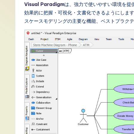
J
Visual Paradigm
は、強力で使いやすい環境を提
効果的に把握・可視化・文書化できるようにします。この
a
スケースモデリングの主要な機能、ベストプラク
p
a
n
e
s
e
-
L
a