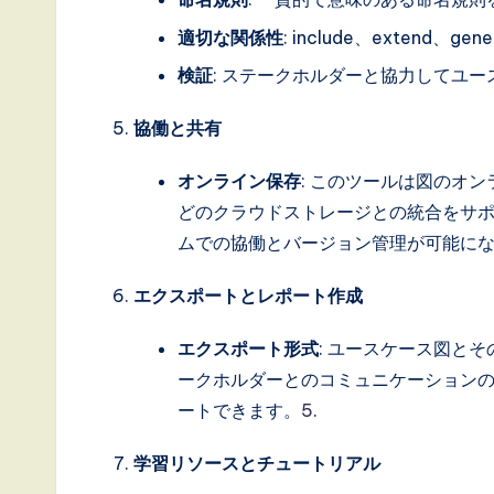
,
適切な関係性
: include、extend、
a
検証
: ステークホルダーと協力してユ
n
協働と共有
d
オンライン保存
: このツールは図のオンラ
D
どのクラウドストレージとの統合をサ
ムでの協働とバージョン管理が可能に
i
g
エクスポートとレポート作成
it
エクスポート形式
: ユースケース図と
ークホルダーとのコミュニケーションのため
a
ートできます。
5
.
l
学習リソースとチュートリアル
I