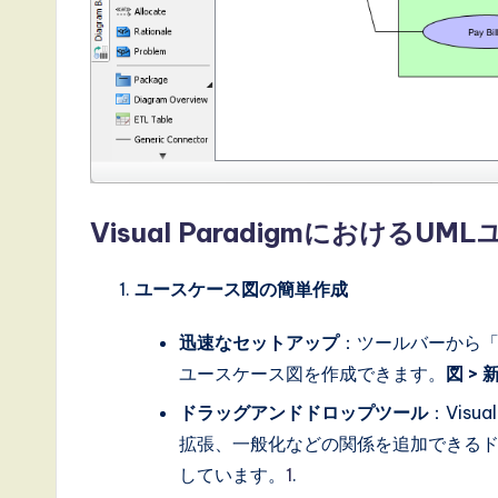
t
e
s
t
T
Visual Paradigmにおけ
r
ユースケース図の簡単作成
e
迅速なセットアップ
：ツールバーから「
n
ユースケース図を作成できます。
図 >
d
ドラッグアンドドロップツール
：Vis
拡張、一般化などの関係を追加できる
s
しています。
1
.