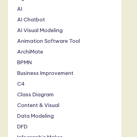
AI
AI Chatbot
AI Visual Modeling
Animation Software Tool
ArchiMate
BPMN
Business Improvement
C4
Class Diagram
Content & Visual
Data Modeling
DFD