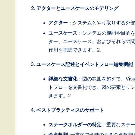
i
アクターとユースケースのモデリング
n
アクター
：システムとやり取りする外
A
ユースケース
：システムの機能や目的を表し
I,
ター、ユースケース、およびそれらの
作用を把握できます。
2
.
S
o
ユースケース記述とイベントフロー編集機能
ft
詳細な文書化
：図の範囲を超えて、Visu
トフローを文書化でき、図の要素とリ
w
きます。
2
.
a
ベストプラクティスのサポート
r
ステークホルダーの特定
：重要なステ
e
命名規則
: 一貫的で意味のある命名規則