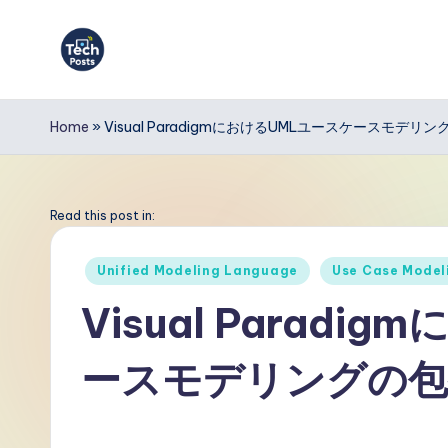
Skip
to
T
content
e
Home
»
Visual ParadigmにおけるUMLユースケースモデ
c
h
Read this post in:
P
Posted
Unified Modeling Language
Use Case Model
in
o
Visual Parad
s
ースモデリングの包
t
s