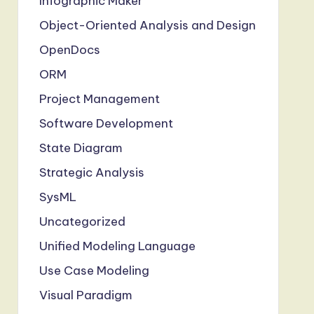
Infographic Maker
Object-Oriented Analysis and Design
OpenDocs
ORM
Project Management
Software Development
State Diagram
Strategic Analysis
SysML
Uncategorized
Unified Modeling Language
Use Case Modeling
Visual Paradigm