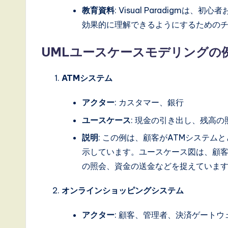
教育資料
: Visual Paradigm
n
効果的に理解できるようにするための
n
UMLユースケースモデリングの
o
ATMシステム
v
a
アクター
: カスタマー、銀行
ユースケース
: 現金の引き出し、残高
ti
説明
: この例は、顧客がATMシステ
o
示しています。ユースケース図は、顧客
n
の照会、資金の送金などを捉えていま
オンラインショッピングシステム
アクター
: 顧客、管理者、決済ゲートウ