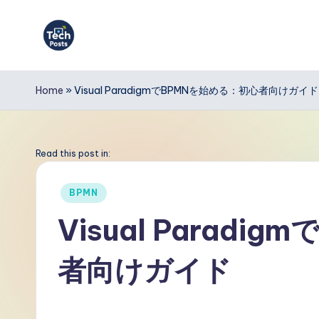
Skip
to
T
content
e
Home
»
Visual ParadigmでBPMNを始める：初心者向けガイド
c
h
Read this post in:
P
Posted
BPMN
in
o
Visual Parad
s
者向けガイド
t
s