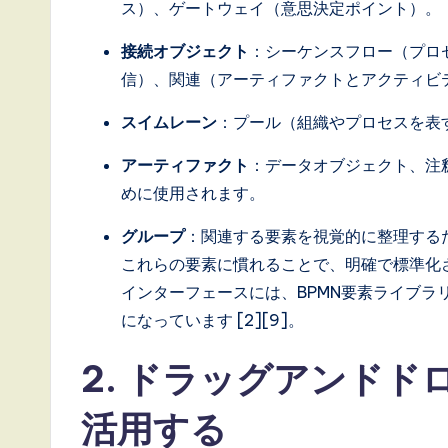
i
ス）、ゲートウェイ（意思決定ポイント）。
n
接続オブジェクト
：シーケンスフロー（プロ
信）、関連（アーティファクトとアクティビ
A
スイムレーン
：プール（組織やプロセスを表
I,
アーティファクト
：データオブジェクト、注
S
めに使用されます。
o
グループ
：関連する要素を視覚的に整理する
ft
これらの要素に慣れることで、明確で標準化された
インターフェースには、BPMN要素ライブ
w
になっています [2][9]。
a
2. ドラッグアンドド
r
活用する
e