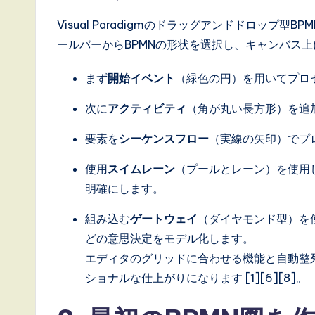
,
Visual Paradigmのドラッグアンドドロップ型
a
ールバーからBPMNの形状を選択し、キャンバス
n
まず
開始イベント
（緑色の円）を用いてプロ
d
次に
アクティビティ
（角が丸い長方形）を追
D
要素を
シーケンスフロー
（実線の矢印）でプ
i
使用
スイムレーン
（プールとレーン）を使用
g
明確にします。
it
組み込む
ゲートウェイ
（ダイヤモンド型）を
どの意思決定をモデル化します。
a
エディタのグリッドに合わせる機能と自動整
l
ショナルな仕上がりになります [1][6][8]。
I