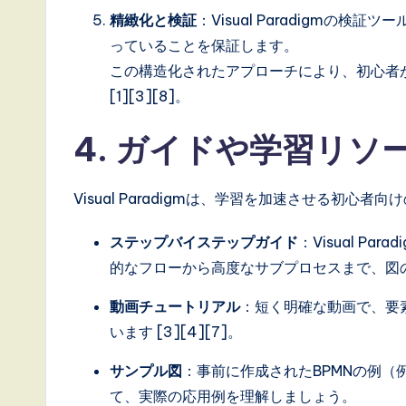
精緻化と検証
：Visual Paradigmの
っていることを保証します。
この構造化されたアプローチにより、初心者が
[1][3][8]。
4. ガイドや学習リソ
Visual Paradigmは、学習を加速させる初心
ステップバイステップガイド
：Visual P
的なフローから高度なサブプロセスまで、図
動画チュートリアル
：短く明確な動画で、要
います [3][4][7]。
サンプル図
：事前に作成されたBPMNの例
て、実際の応用例を理解しましょう。