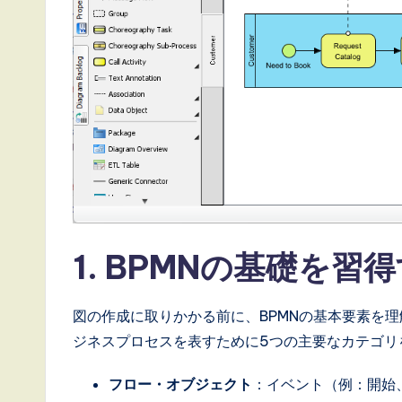
t
e
s
t
T
r
e
1. BPMNの基礎を習
n
図の作成に取りかかる前に、BPMNの基本要素を理解
d
ジネスプロセスを表すために5つの主要なカテゴリ
s
フロー・オブジェクト
：イベント（例：開始