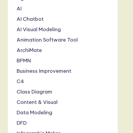
AI
AI Chatbot
AI Visual Modeling
Animation Software Tool
ArchiMate
BPMN
Business Improvement
C4
Class Diagram
Content & Visual
Data Modeling
DFD