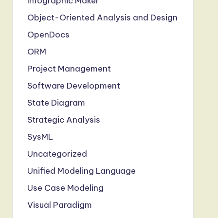
Infographic Maker
Object-Oriented Analysis and Design
OpenDocs
ORM
Project Management
Software Development
State Diagram
Strategic Analysis
SysML
Uncategorized
Unified Modeling Language
Use Case Modeling
Visual Paradigm