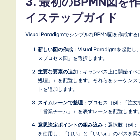
3. 最初のBPMN図
n
イステップガイド
n
Visual ParadigmでシンプルなBPMN図を
o
v
新しい図の作成
：Visual Paradig
スプロセス図」を選択します。
a
主要な要素の追加
：キャンバス上に開始イベ
ti
処理」）を配置します。それらをシーケンス
o
トを追加します。
n
スイムレーンで整理
：プロセス（例：「注文
「営業チーム」）を表すレーンを配置します
意思決定ポイントの組み込み
：選択肢（例：
を使用し、「はい」と「いいえ」のパスを異