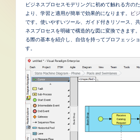
J
ビジネスプロセスモデリングに初めて触れる方の
より、学習と適用が簡単で効果的になります。
ビジ
a
です。使いやすいツール、ガイド付きリソース、
p
ネスプロセスを明確で構造的な図に変換できます。このガ
る際の基本を紹介し、自信を持ってプロフェッシ
a
す。
n
e
s
e
-
L
a