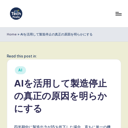
Skip
to
T
content
e
Home
»
AIを活用して製造停止の真正の原因を明らかにする
c
h
Read this post in:
P
Posted
o
AI
in
s
AIを活用して製造停止
t
の真正の原因を明らか
s
にする
J
a
四半期中に製造出力が15％低下した場合、直ちに単一の機