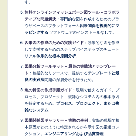
す。
無料オンラインフィッシュボーン図ツール – コラボラ
ティブな問題解決
：専門的な図を作成するためのブラ
ウザベースのプラットフォーム
因果関係を視覚的にマ
ッピングする
ソフトウェアのインストールなしで。
因果図の作成のための実践ガイド
：効果的な図を作成
して支援するためのステップバイステップのチュート
リアル
体系的な根本原因分析
.
因果分析ツールキット – 最良の実践法とテンプレー
ト
：包括的なリソースで、提供する
テンプレートと最
良の実践法
問題の深層分析を行うため。
魚の骨図の作成手順ガイド
：現場で使えるガイド。プ
ロセス、プロジェクト、複雑なシステム内の根本原因
を特定するため。
プロセス、プロジェクト、または複
雑なシステム
.
因果関係図ギャラリー – 実際の事例
：実際の現場で根
本原因がどのように特定されるかを示す図の厳選コレ
クション。
エンジニアリングおよび品質管理
.