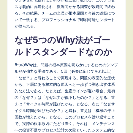
r
スは劇的に高速化され、数週間かかる調査が数時間で終わ
e
る。その結果、チームの全員が根本原因と今後の道筋につ
いて一致する、プロフェッショナルで印刷可能なレポート
n
が得られる。
d
なぜ5つのWhy法がゴー
s
ルドスタンダードなのか
in
A
5つのWhyは、問題の根本原因を明らかにするためのシンプ
I,
ルだが強力な手法であり、5回（必要に応じてそれ以上）
「なぜ？」と尋ねることで実現する。問題の表面的な症状
S
から、下層にある根本的な原因へと一歩ずつ剥き出す体系
o
的な方法である。たとえば、生産ラインが遅い場合、最初
の「なぜ？」は「なぜ出力が低下したのか？」となる。答
f
えは「サイクル時間が延びたから」となる。次に「なぜサ
t
イクル時間が延びたのか？」と尋ね、答えは「機械の停止
回数が増えたから」となる。このプロセスを繰り返すこと
w
で、実際の根本原因にたどり着く。それは、メンテナンス
a
への投資不足やプロセス設計の欠陥といったシステム的な