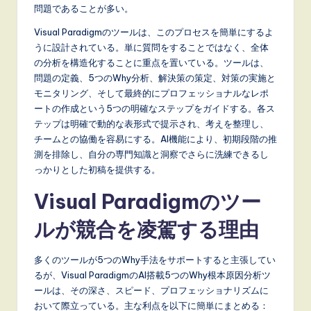
問題であることが多い。
r
Visual Paradigmのツールは、このプロセスを簡単にするよ
e
うに設計されている。単に質問をすることではなく、全体
,
の分析を構造化することに重点を置いている。ツールは、
問題の定義、5つのWhy分析、解決策の策定、対策の実施と
a
モニタリング、そして最終的にプロフェッショナルなレポ
n
ートの作成という5つの明確なステップをガイドする。各ス
テップは明確で動的な表形式で提示され、考えを整理し、
d
チームとの協働を容易にする。AI機能により、初期段階の推
D
測を排除し、自分の専門知識と洞察でさらに洗練できるし
っかりとした初稿を提供する。
i
Visual Paradigmのツー
g
it
ルが競合を凌駕する理由
a
多くのツールが5つのWhy手法をサポートすると主張してい
l
るが、Visual ParadigmのAI搭載5つのWhy根本原因分析ツ
ールは、その深さ、スピード、プロフェッショナリズムに
I
おいて際立っている。主な利点を以下に簡単にまとめる：