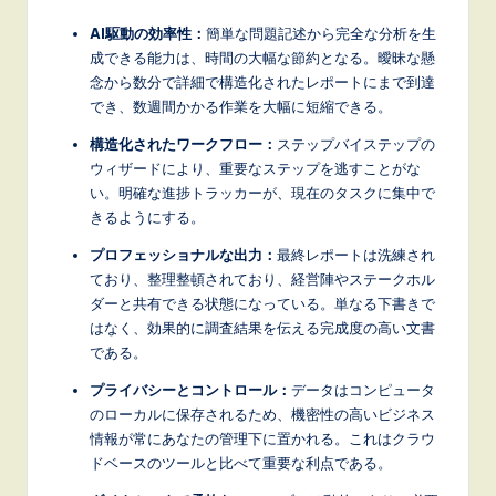
n
AI駆動の効率性：
簡単な問題記述から完全な分析を生
n
成できる能力は、時間の大幅な節約となる。曖昧な懸
o
念から数分で詳細で構造化されたレポートにまで到達
でき、数週間かかる作業を大幅に短縮できる。
v
構造化されたワークフロー：
ステップバイステップの
a
ウィザードにより、重要なステップを逃すことがな
ti
い。明確な進捗トラッカーが、現在のタスクに集中で
きるようにする。
o
プロフェッショナルな出力：
最終レポートは洗練され
n
ており、整理整頓されており、経営陣やステークホル
ダーと共有できる状態になっている。単なる下書きで
はなく、効果的に調査結果を伝える完成度の高い文書
である。
プライバシーとコントロール：
データはコンピュータ
のローカルに保存されるため、機密性の高いビジネス
情報が常にあなたの管理下に置かれる。これはクラウ
ドベースのツールと比べて重要な利点である。