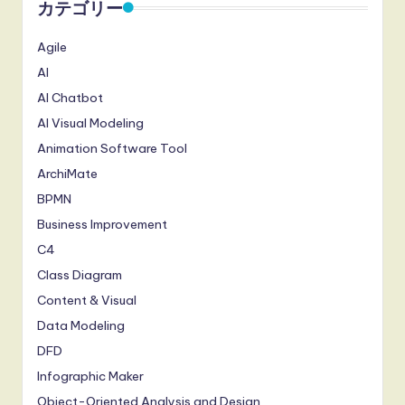
カテゴリー
Agile
AI
AI Chatbot
AI Visual Modeling
Animation Software Tool
ArchiMate
BPMN
Business Improvement
C4
Class Diagram
Content & Visual
Data Modeling
DFD
Infographic Maker
Object-Oriented Analysis and Design