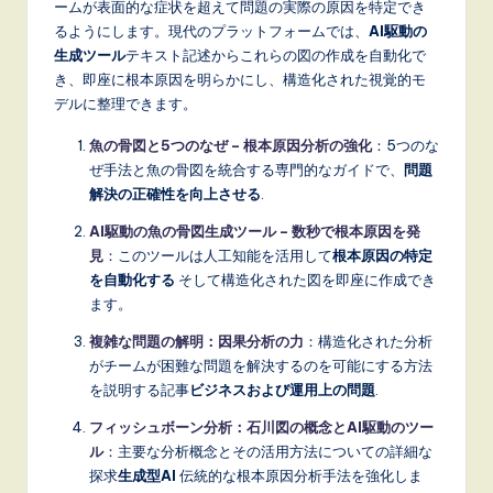
ームが表面的な症状を超えて問題の実際の原因を特定でき
るようにします。現代のプラットフォームでは、
AI駆動の
生成ツール
テキスト記述からこれらの図の作成を自動化で
き、即座に根本原因を明らかにし、構造化された視覚的モ
デルに整理できます。
魚の骨図と5つのなぜ – 根本原因分析の強化
：5つのな
ぜ手法と魚の骨図を統合する専門的なガイドで、
問題
解決の正確性を向上させる
.
AI駆動の魚の骨図生成ツール – 数秒で根本原因を発
見
：このツールは人工知能を活用して
根本原因の特定
を自動化する
そして構造化された図を即座に作成でき
ます。
複雑な問題の解明：因果分析の力
：構造化された分析
がチームが困難な問題を解決するのを可能にする方法
を説明する記事
ビジネスおよび運用上の問題
.
フィッシュボーン分析：石川図の概念とAI駆動のツー
ル
：主要な分析概念とその活用方法についての詳細な
探求
生成型AI
伝統的な根本原因分析手法を強化しま