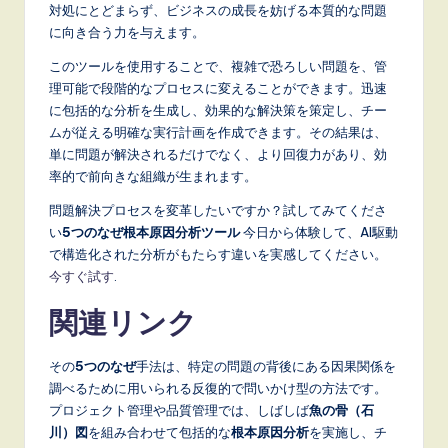
対処にとどまらず、ビジネスの成長を妨げる本質的な問題
に向き合う力を与えます。
このツールを使用することで、複雑で恐ろしい問題を、管
理可能で段階的なプロセスに変えることができます。迅速
に包括的な分析を生成し、効果的な解決策を策定し、チー
ムが従える明確な実行計画を作成できます。その結果は、
単に問題が解決されるだけでなく、より回復力があり、効
率的で前向きな組織が生まれます。
問題解決プロセスを変革したいですか？試してみてくださ
い
5つのなぜ根本原因分析ツール
今日から体験して、AI駆動
で構造化された分析がもたらす違いを実感してください。
今すぐ試す
.
関連リンク
その
5つのなぜ
手法は、特定の問題の背後にある因果関係を
調べるために用いられる反復的で問いかけ型の方法です。
プロジェクト管理や品質管理では、しばしば
魚の骨（石
川）図
を組み合わせて包括的な
根本原因分析
を実施し、チ