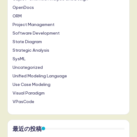
OpenDocs
ORM
Project Management
Software Development
State Diagram
Strategic Analysis
SysML
Uncategorized
Unified Modeling Language
Use Case Modeling
Visual Paradigm
VPasCode
最近の投稿