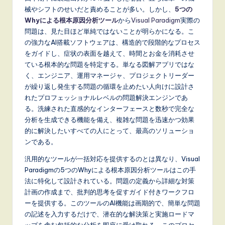
p
械やシフトのせいだと責めることが多い。しかし、
5つの
a
Whyによる根本原因分析ツール
から
Visual Paradigm
実際の
n
問題は、見た目ほど単純ではないことが明らかになる。こ
の強力なAI搭載ソフトウェアは、構造的で段階的なプロセス
e
をガイドし、症状の表面を越えて、時間とお金を消耗させ
s
ている根本的な問題を特定する。単なる図解アプリではな
く、エンジニア、運用マネージャ、プロジェクトリーダー
e
が繰り返し発生する問題の循環を止めたい人向けに設計さ
-
れたプロフェッショナルレベルの問題解決エンジンであ
る。洗練された直感的なインターフェースと数秒で完全な
L
分析を生成できる機能を備え、複雑な問題を迅速かつ効果
a
的に解決したいすべての人にとって、最高のソリューショ
ンである。
t
汎用的なツールが一括対応を提供するのとは異なり、Visual
e
Paradigmの5つのWhyによる根本原因分析ツールはこの手
s
法に特化して設計されている。問題の定義から詳細な対策
計画の作成まで、批判的思考を促すガイド付きワークフロ
t
ーを提供する。このツールのAI機能は画期的で、簡単な問題
T
の記述を入力するだけで、潜在的な解決策と実施ロードマ
ップを含む包括的な分析を即座に受け取れる。このプロセ