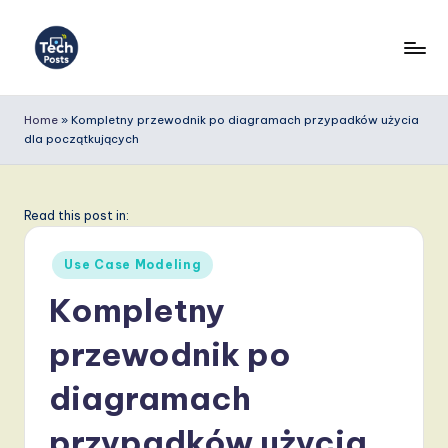
Skip
to
T
content
e
Home
»
Kompletny przewodnik po diagramach przypadków użycia
dla początkujących
c
h
P
Read this post in:
o
Posted
Use Case Modeling
s
in
Kompletny
t
przewodnik po
s
P
diagramach
o
przypadków użycia