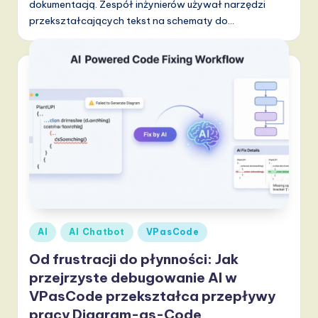
dokumentacją. Zespół inżynierów używał narzędzi
a
przekształcających tekst na schematy do…
n
d
D
i
g
it
a
l
I
Posted
AI
AI Chatbot
VPasCode
in
n
Od frustracji do płynności: Jak
n
przejrzyste debugowanie AI w
VPasCode przekształca przepływy
o
pracy Diagram-as-Code