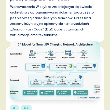
v
Wprowadzenie W szybko zmieniającym się świecie
a
architektury oprogramowania dokumentacja często
ti
jest pierwszą ofiarą ścisłych terminów. Przez lata
zespoły inżynieryjne opierały się na narzędziach
o
„Diagram-as-Code” (DaC), aby utrzymać ich
n
wizualizacje architektoniczne…
Posted
AI
C4