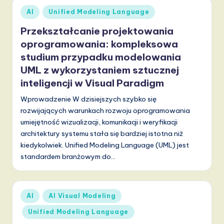
Posted
AI
Unified Modeling Language
in
Przekształcanie projektowania
oprogramowania: kompleksowa
studium przypadku modelowania
UML z wykorzystaniem sztucznej
inteligencji w Visual Paradigm
Wprowadzenie W dzisiejszych szybko się
rozwijających warunkach rozwoju oprogramowania
umiejętność wizualizacji, komunikacji i weryfikacji
architektury systemu stała się bardziej istotna niż
kiedykolwiek. Unified Modeling Language (UML) jest
standardem branżowym do…
Posted
AI
AI Visual Modeling
in
Unified Modeling Language