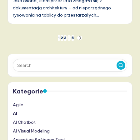
Jako osoba, która przez lata zmagała się z
dokumentacją architektury – od nieporządnego
rysowania na tablicy do przestarzałych…
Stronicowanie
1
2
3
…
5
NEXT
PAGE
wpisów
Kategorie
Agile
AI
AI Chatbot
AI Visual Modeling
Animation Software Tool