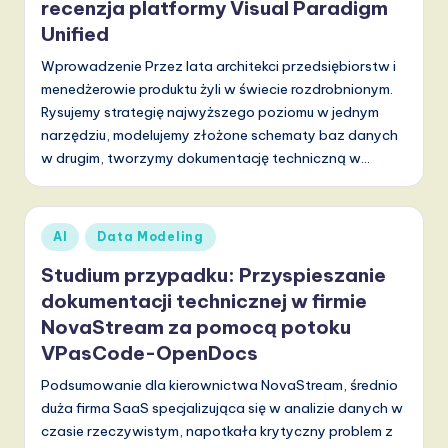
recenzja platformy Visual Paradigm
d
Unified
s
Wprowadzenie Przez lata architekci przedsiębiorstw i
in
menedżerowie produktu żyli w świecie rozdrobnionym.
A
Rysujemy strategię najwyższego poziomu w jednym
narzędziu, modelujemy złożone schematy baz danych
I,
w drugim, tworzymy dokumentację techniczną w…
S
o
Posted
AI
Data Modeling
f
in
Studium przypadku: Przyspieszanie
t
dokumentacji technicznej w firmie
w
NovaStream za pomocą potoku
a
VPasCode-OpenDocs
r
Podsumowanie dla kierownictwa NovaStream, średnio
e
duża firma SaaS specjalizująca się w analizie danych w
czasie rzeczywistym, napotkała krytyczny problem z
,