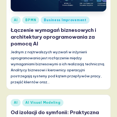
li
s
h
Posted
AI
BPMN
Business Improvement
-
in
Łączenie wymagań biznesowych i
L
architektury oprogramowania za
a
pomocą AI
t
Jednym z najtrwalszych wyzwań w inżynierii
oprogramowania jest rozłączenie między
e
wymaganiami biznesowymi a ich realizacją techniczną.
s
Analitycy biznesowi i kierownicy operacyjni
postrzegają systemy pod kątem przepływów pracy,
t
przejść klientów oraz…
T
r
Posted
e
AI
AI Visual Modeling
in
n
Od izolacji do symfonii: Praktyczna