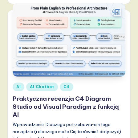
Posted
AI
AI Chatbot
C4
in
Praktyczna recenzja C4 Diagram
Studio od Visual Paradigm z funkcją
AI
Wprowadzenie: Dlaczego potrzebowałem tego
narzędzia (i dlaczego może Cię to również dotyczyć)