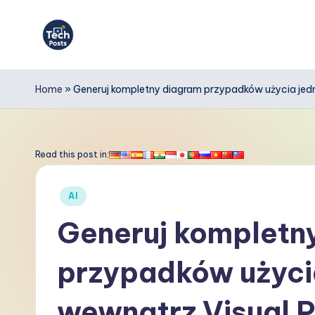
Skip
to
T
content
e
Home
»
Generuj kompletny diagram przypadków użycia jed
c
h
Read this post in:
P
Posted
AI
o
in
Generuj kompletn
s
przypadków użyci
t
s
wewnątrz Visual 