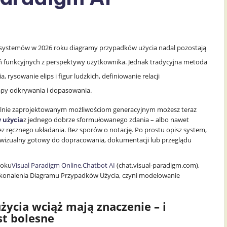
 systemów w 2026 roku diagramy przypadków użycia nadal pozostają
ń funkcyjnych z perspektywy użytkownika. Jednak tradycyjna metoda
 rysowanie elips i figur ludzkich, definiowanie relacji
tapy odkrywania i dopasowania.
ecjalnie zaprojektowanym możliwościom generacyjnym możesz teraz
 użycia
z jednego dobrze sformułowanego zdania – albo nawet
Bez ręcznego układania. Bez sporów o notację. Po prostu opisz system,
l wizualny gotowy do dopracowania, dokumentacji lub przeglądu
roku
Visual Paradigm Online
,
Chatbot AI
(chat.visual-paradigm.com),
 Doskonalenia Diagramu Przypadków Użycia, czyni modelowanie
ycia wciąż mają znaczenie – i
st bolesne