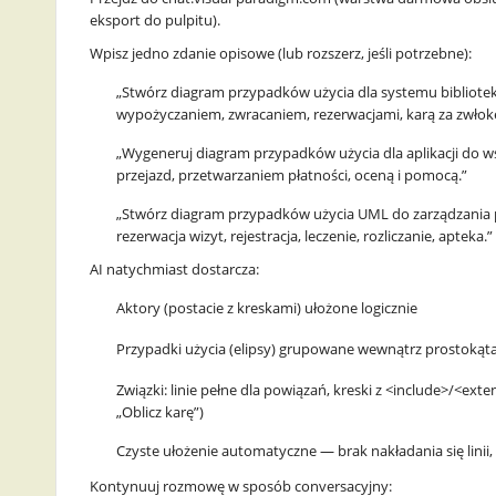
d
eksport do pulpitu).
Wpisz jedno zdanie opisowe (lub rozszerz, jeśli potrzebne):
D
„Stwórz diagram przypadków użycia dla systemu biblioteki
i
wypożyczaniem, zwracaniem, rezerwacjami, karą za zwłok
„Wygeneruj diagram przypadków użycia dla aplikacji do w
g
przejazd, przetwarzaniem płatności, oceną i pomocą.”
it
„Stwórz diagram przypadków użycia UML do zarządzania pacj
rezerwacja wizyt, rejestracja, leczenie, rozliczanie, apteka.”
a
AI natychmiast dostarcza:
l
Aktory (postacie z kreskami) ułożone logicznie
I
Przypadki użycia (elipsy) grupowane wewnątrz prostokąt
n
Związki: linie pełne dla powiązań, kreski z <include>/<ext
„Oblicz karę”)
n
Czyste ułożenie automatyczne — brak nakładania się linii, 
o
Kontynuuj rozmowę w sposób conversacyjny: