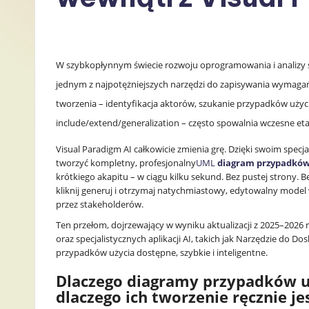
P
o
W szybkopłynnym świecie rozwoju oprogramowania i analizy
li
jednym z najpotężniejszych narzędzi do zapisywania wymaga
s
tworzenia – identyfikacja aktorów, szukanie przypadków użycia,
include/extend/generalization – często spowalnia wczesne e
h
Visual Paradigm AI całkowicie zmienia grę. Dzięki swoim sp
-
tworzyć kompletny, profesjonalny
UML
diagram przypadków
krótkiego akapitu – w ciągu kilku sekund. Bez pustej strony. 
L
kliknij generuj i otrzymaj natychmiastowy, edytowalny mode
przez stakeholderów.
a
Ten przełom, dojrzewający w wyniku aktualizacji z 2025–2026 
oraz specjalistycznych aplikacji AI, takich jak Narzędzie do
t
przypadków użycia dostępne, szybkie i inteligentne.
e
Dlaczego diagramy przypadków uż
dlaczego ich tworzenie ręcznie je
s