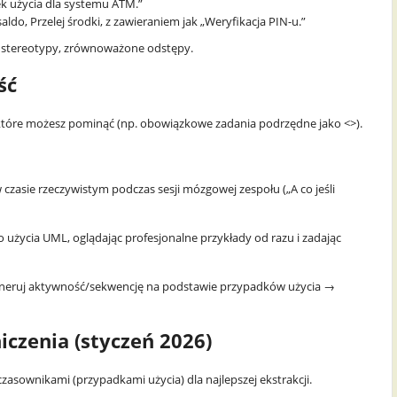
k użycia dla systemu ATM.”
do, Przelej środki, z zawieraniem jak „Weryfikacja PIN-u.”
e stereotypy, zrównoważone odstępy.
ść
 które możesz pominąć (np. obowiązkowe zadania podrzędne jako <>).
zasie rzeczywistym podczas sesji mózgowej zespołu („A co jeśli
użycia UML, oglądając profesjonalne przykłady od razu i zadając
neruj aktywność/sekwencję na podstawie przypadków użycia →
czenia (styczeń 2026)
asownikami (przypadkami użycia) dla najlepszej ekstrakcji.