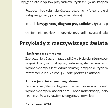
Użyj generatora opisów przypadków użycia z AI (w aplikacjach
Rozpocznij od celu najwyższego poziomu → AI generuje s
wstępne, główny przebieg, alternatywy).
Jeden klik:
Wygeneruj diagram przypadków użycia
→ po
Opcjonalnie: przekaż do narzędzi przypadku użycia do ak
Przykłady z rzeczywistego świata
Platforma e-commerce
Zaproszenie: „Diagram przypadków użycia dla internetowe
książek, koszykiem zakupów, płatnością, śledzeniem zamó
Wynik: Aktorzy (Klient, Administrator), przypadki użycia 
rozszerzenia jak „Zastosuj kupon” podczas płatności.
Aplikacja do inteligentnego domu
Zaproszenie: „Stwórz diagram przypadków użycia dla sy
Wynik: Aktorzy (Właściciel domu, Gość, Konserwacja), prz
bezpieczeństwo), zawiera (Zaloguj użytkownika).
Bankowość ATM