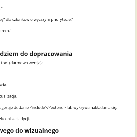
.”
kę” dla członków o wyższym priorytecie.”
torem.”
zędziem do dopracowania
-tool (darmowa wersja):
cia.
alizacja.
, sugeruje dodanie <include>/<extend> lub wykrywa nakładania się.
u dalszej edycji.
owego do wizualnego