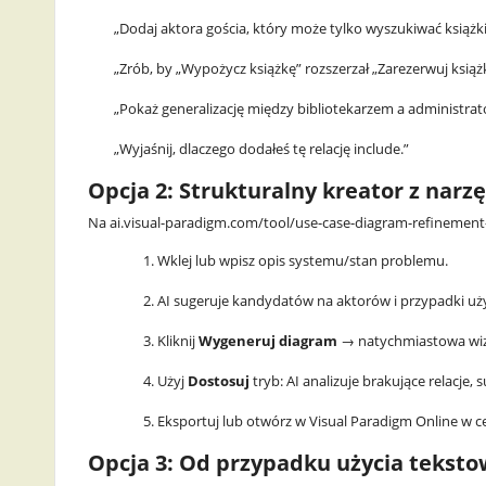
„Dodaj aktora gościa, który może tylko wyszukiwać książki
v
„Zrób, by „Wypożycz książkę” rozszerzał „Zarezerwuj książ
a
„Pokaż generalizację między bibliotekarzem a administra
ti
„Wyjaśnij, dlaczego dodałeś tę relację include.”
o
Opcja 2: Strukturalny kreator z nar
n
Na ai.visual-paradigm.com/tool/use-case-diagram-refinement
Wklej lub wpisz opis systemu/stan problemu.
AI sugeruje kandydatów na aktorów i przypadki uży
Kliknij
Wygeneruj diagram
→ natychmiastowa wizu
Użyj
Dostosuj
tryb: AI analizuje brakujące relacje
Eksportuj lub otwórz w Visual Paradigm Online w cel
Opcja 3: Od przypadku użycia tekst