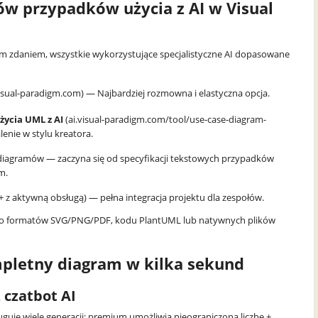
mów przypadków użycia z AI w Visual
ym zdaniem, wszystkie wykorzystujące specjalistyczne AI dopasowane
isual-paradigm.com) — Najbardziej rozmowna i elastyczna opcja.
ycia UML z AI
(ai.visual-paradigm.com/tool/use-case-diagram-
enie w stylu kreatora.
 diagramów — zaczyna się od specyfikacji tekstowych przypadków
m.
+ z aktywną obsługą) — pełna integracja projektu dla zespołów.
do formatów SVG/PNG/PDF, kodu PlantUML lub natywnych plików
mpletny diagram w kilka sekund
 czatbot AI
uje wiele generacji; premium umożliwia nieograniczoną liczbę +