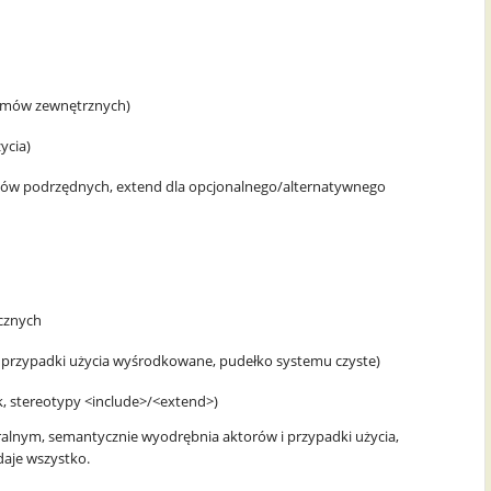
temów zewnętrznych)
ycia)
ywów podrzędnych, extend dla opcjonalnego/alternatywnego
ycznych
j, przypadki użycia wyśrodkowane, pudełko systemu czyste)
k, stereotypy <include>/<extend>)
uralnym, semantycznie wyodrębnia aktorów i przypadki użycia,
daje wszystko.