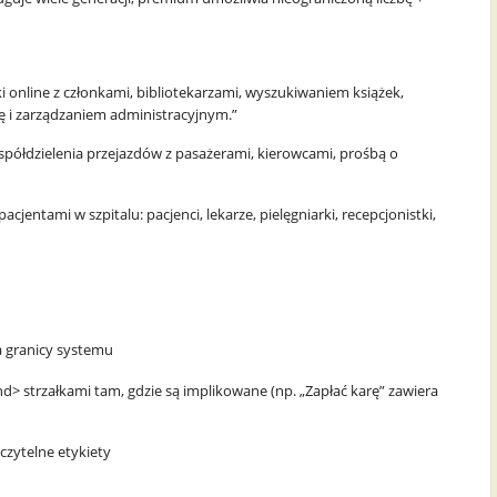
 online z członkami, bibliotekarzami, wyszukiwaniem książek,
ę i zarządzaniem administracyjnym.”
spółdzielenia przejazdów z pasażerami, kierowcami, prośbą o
entami w szpitalu: pacjenci, lekarze, pielęgniarki, recepcjonistki,
a granicy systemu
end> strzałkami tam, gdzie są implikowane (np. „Zapłać karę” zawiera
czytelne etykiety