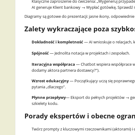
Klasyczne zaproszenie do ćwiczenia: „Wygeneruj przypade
AI generuje Klient bankowy → Wypłać gotówkę, Sprawdź sal
Diagramy są gotowe do prezentacji: jasne ikony, odpowiedni
Zalety wykraczające poza szybko
Dokładność i kompletność
— AI wnioskuje o relacjach,
Spójność
— Jednolita notacja w projektach i zespołach.
Iteracyjna współpraca
— Chatbot wspiera współprace w c
dodamy aktora partnera dostawcy?”).
Wzrost edukacyjny
— Początkujący uczą się poprawnego 
pytania „dlaczego”.
Płynne przepływy
— Eksport do pełnych projektów → ge
szkielety kodu.
Porady ekspertów i obecne ograni
Twórz prompty z kluczowymi rzeczownikami (aktorami) i cz