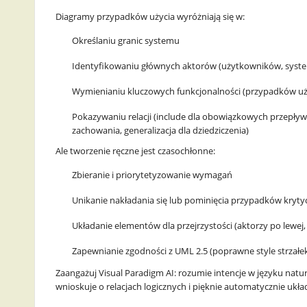
Diagramy przypadków użycia wyróżniają się w:
t
Określaniu granic systemu
T
Identyfikowaniu głównych aktorów (użytkowników, sys
r
Wymienianiu kluczowych funkcjonalności (przypadków uż
e
Pokazywaniu relacji (include dla obowiązkowych przepł
zachowania, generalizacja dla dziedziczenia)
n
Ale tworzenie ręczne jest czasochłonne:
d
Zbieranie i priorytetyzowanie wymagań
s
Unikanie nakładania się lub pominięcia przypadków kryt
i
Układanie elementów dla przejrzystości (aktorzy po lewe
n
Zapewnianie zgodności z UML 2.5 (poprawne style strzałe
Zaangażuj Visual Paradigm AI: rozumie intencje w języku nat
A
wnioskuje o relacjach logicznych i pięknie automatycznie ukła