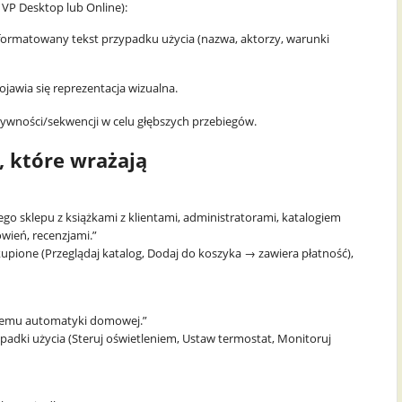
 VP Desktop lub Online):
formatowany tekst przypadku użycia (nazwa, aktorzy, warunki
jawia się reprezentacja wizualna.
tywności/sekwencji w celu głębszych przebiegów.
, które wrażają
go sklepu z książkami z klientami, administratorami, katalogiem
wień, recenzjami.”
skupione (Przeglądaj katalog, Dodaj do koszyka → zawiera płatność),
stemu automatyki domowej.”
ypadki użycia (Steruj oświetleniem, Ustaw termostat, Monitoruj