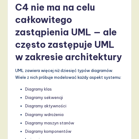
v
C4 nie ma na celu
a
całkowitego
ti
zastąpienia UML — ale
o
często zastępuje UML
n
w zakresie architektury
UML zawiera więcej niż dziesięć typów diagramów.
Wiele z nich próbuje modelować każdy aspekt systemu:
Diagramy klas
Diagramy sekwencji
Diagramy aktywności
Diagramy wdrożenia
Diagramy maszyn stanów
Diagramy komponentów