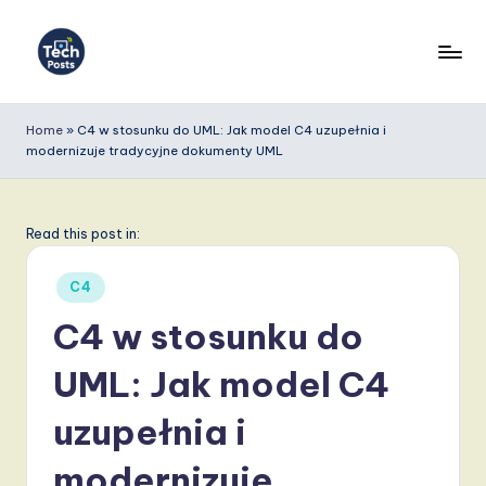
Skip
to
T
content
e
Home
»
C4 w stosunku do UML: Jak model C4 uzupełnia i
modernizuje tradycyjne dokumenty UML
c
h
P
Read this post in:
o
Posted
C4
s
in
C4 w stosunku do
t
UML: Jak model C4
s
P
uzupełnia i
o
modernizuje