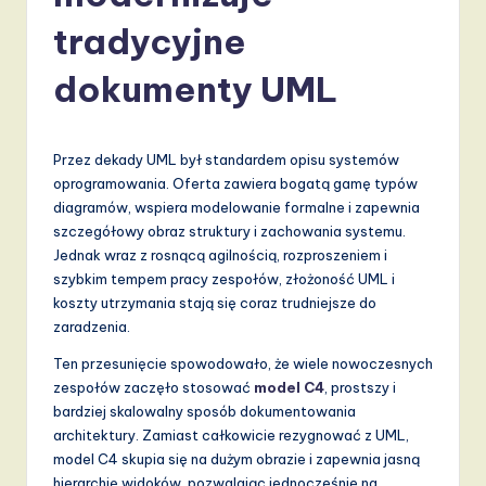
li
tradycyjne
s
h
dokumenty UML
-
L
Przez dekady UML był standardem opisu systemów
a
oprogramowania. Oferta zawiera bogatą gamę typów
diagramów, wspiera modelowanie formalne i zapewnia
t
szczegółowy obraz struktury i zachowania systemu.
e
Jednak wraz z rosnącą agilnością, rozproszeniem i
szybkim tempem pracy zespołów, złożoność UML i
s
koszty utrzymania stają się coraz trudniejsze do
t
zaradzenia.
T
Ten przesunięcie spowodowało, że wiele nowoczesnych
zespołów zaczęło stosować
model C4
, prostszy i
r
bardziej skalowalny sposób dokumentowania
e
architektury. Zamiast całkowicie rezygnować z UML,
model C4 skupia się na dużym obrazie i zapewnia jasną
n
hierarchię widoków, pozwalając jednocześnie na