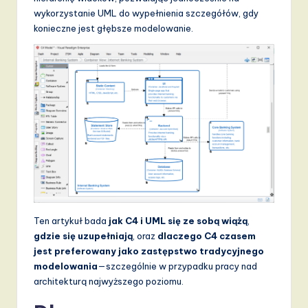
d
wykorzystanie UML do wypełnienia szczegółów, gdy
konieczne jest głębsze modelowanie.
s
in
A
I,
S
o
f
t
w
Ten artykuł bada
jak C4 i UML się ze sobą wiążą
,
a
gdzie się uzupełniają
, oraz
dlaczego C4 czasem
jest preferowany jako zastępstwo tradycyjnego
r
modelowania
—szczególnie w przypadku pracy nad
e
architekturą najwyższego poziomu.
,