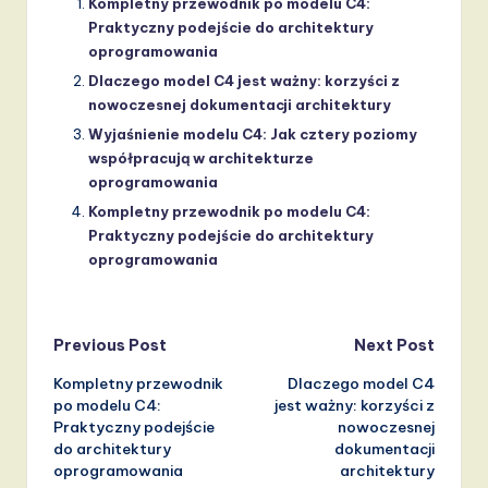
Kompletny przewodnik po modelu C4:
Praktyczny podejście do architektury
oprogramowania
Dlaczego model C4 jest ważny: korzyści z
nowoczesnej dokumentacji architektury
Wyjaśnienie modelu C4: Jak cztery poziomy
współpracują w architekturze
oprogramowania
Kompletny przewodnik po modelu C4:
Praktyczny podejście do architektury
oprogramowania
Post
Previous Post
Next Post
Kompletny przewodnik
Dlaczego model C4
navigation
po modelu C4:
jest ważny: korzyści z
Praktyczny podejście
nowoczesnej
do architektury
dokumentacji
oprogramowania
architektury