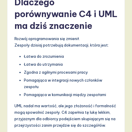
Dlaczego
a
porównywanie C4 i UML
n
ma dziś znaczenie
d
D
Rozwój oprogramowania się zmienił.
Zespoły dzisiaj potrzebują dokumentacji, która jest:
i
g
Łatwa do zrozumienia
Łatwa do utrzymania
it
Zgodna z agilnymi procesami pracy
a
Pomagająca w integracji nowych członków
l
zespołu
I
Pomagająca w komunikacji między zespołami
n
UML nadal ma wartość, ale jego złożoność i formalność
mogą spowolnić zespoły. C4 zapełnia tę lukę lekkim,
n
przyjaznym dla odbiorcy podejściem skupiającym się na
o
przejrzystości zanim przejdzie się do szczegółów.