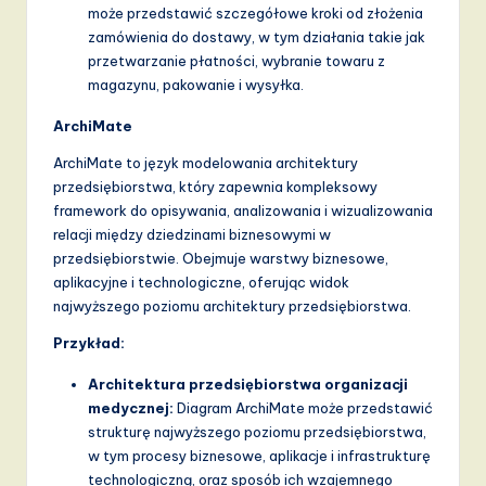
może przedstawić szczegółowe kroki od złożenia
a
zamówienia do dostawy, w tym działania takie jak
n
przetwarzanie płatności, wybranie towaru z
magazynu, pakowanie i wysyłka.
d
ArchiMate
D
ArchiMate to język modelowania architektury
i
przedsiębiorstwa, który zapewnia kompleksowy
g
framework do opisywania, analizowania i wizualizowania
relacji między dziedzinami biznesowymi w
it
przedsiębiorstwie. Obejmuje warstwy biznesowe,
a
aplikacyjne i technologiczne, oferując widok
najwyższego poziomu architektury przedsiębiorstwa.
l
Przykład:
I
n
Architektura przedsiębiorstwa organizacji
medycznej:
Diagram ArchiMate może przedstawić
n
strukturę najwyższego poziomu przedsiębiorstwa,
o
w tym procesy biznesowe, aplikacje i infrastrukturę
technologiczną, oraz sposób ich wzajemnego