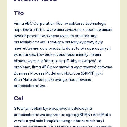
Tło
Firma ABC Corporation, lider w sektorze technologii,
napotkała istotne wyzwania związane z dopasowaniem
swoich procesów biznesowych do architektury
przedsiębiorstwa. Istniejące przepływy pracy były
nieefektywne, co prowadziło do zatorów operacyjnych,
wzrostu kosztów oraz rozbieżności między celami
biznesowymi a infrastrukturą IT. Aby rozwiązać te
problemy, firma ABC postanowiła wykorzystać zarówno
Business Process Model and Notation (BPMN), jak i
ArchiMate do kompleksowego modelowania
przedsiębiorstwa.
Cel
Głównym celem było poprawa modelowania
przedsiębiorstwa poprzez integrację BPMN i ArchiMate
w celu uzyskania kompleksowego obrazu struktury i
działań organizacji. Ta integracja miała na celu poprawę