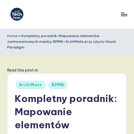
Skip
to
T
content
e
Home
»
Kompletny poradnik: Mapowanie elementów
zachowaniowych między BPMN i ArchiMate przy użyciu Visual
c
Paradigm
h
P
Read this post in:
o
s
Posted
ArchiMate
BPMN
in
t
Kompletny poradnik:
s
Mapowanie
P
elementów
o