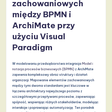
li
zachowaniowych
s
między BPMN i
h
ArchiMate przy
-
L
użyciu Visual
a
Paradigm
t
e
W modelowaniu przedsiębiorstwa integracja
Model i
s
notacja procesów biznesowych (BPMN)
z ArchiMate
t
zapewnia kompleksowy obraz struktury i działań
organizacji. Mapowanie elementów zachowaniowych
T
między tymi dwoma standardami jest kluczowe w
r
łączeniu architektury najwyższego poziomu z
szczegółowymi przepływami procesów, zapewniając
e
spójność, wspierając różnych stakeholderów, modelując
n
interakcje i poprawiając automatyzację. Ten poradnik