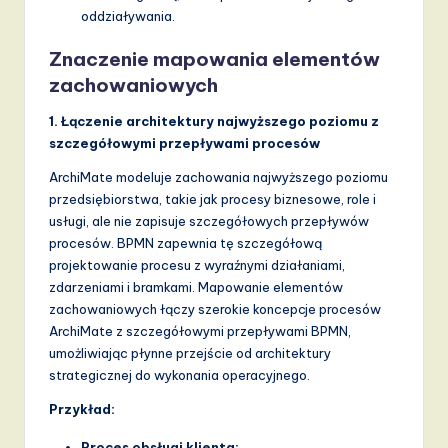
v
oddziaływania.
a
Znaczenie mapowania elementów
ti
zachowaniowych
o
1. Łączenie architektury najwyższego poziomu z
n
szczegółowymi przepływami procesów
ArchiMate modeluje zachowania najwyższego poziomu
przedsiębiorstwa, takie jak procesy biznesowe, role i
usługi, ale nie zapisuje szczegółowych przepływów
procesów. BPMN zapewnia tę szczegółową
projektowanie procesu z wyraźnymi działaniami,
zdarzeniami i bramkami. Mapowanie elementów
zachowaniowych łączy szerokie koncepcje procesów
ArchiMate z szczegółowymi przepływami BPMN,
umożliwiając płynne przejście od architektury
strategicznej do wykonania operacyjnego.
Przykład:
Proces obsługi klienta: