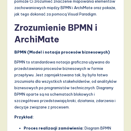
pomoże Ci zrozumieć znaczenie mapowania elementów
d
zachowaniowych między BPMN i ArchiMate oraz pokaże,
s
jak tego dokonać za pomocą Visual Paradigm.
in
Zrozumienie BPMN i
A
ArchiMate
I,
S
BPMN (Model i notacja procesów biznesowych)
o
BPMN to standardowa notacja graficzna używana do
przedstawiania procesów biznesowych w formie
f
przepływu. Jest zaprojektowana tak, by była łatwo
t
zrozumiała dla wszystkich stakeholderów, od analityków
biznesowych po programistów technicznych. Diagramy
w
BPMN oparte są na schematach blokowych i
a
szczegółowo przedstawiają kroki, działania, zdarzenia i
decyzje związane z procesem.
r
Przykład:
e
,
Proces realizacji zamówienia:
Diagram BPMN