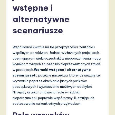
li
wstępne i
s
h
alternatywne
-
scenariusze
L
a
Współpraca kwitnie na tle przejrzystości, zaufania i
t
wspólnych oczekiwań. Jednak w złożonych projektach
e
obejmujących wielu uczestników nieporozumienia mogą
wynikać z różnych założeń lub nieprzewidzianych zmian
s
w procesach.
Warunki wstępne
i
alternatywne
t
scenariusze
to potężne narzędzia, które rozwiązuje te
wyzwania poprzez określanie jasnych punktów
T
początkowych i wyznaczanie możliwych odchyleń.
r
Niniejszy artykuł omawia ich rolę w redukcji
nieporozumień i poprawie współpracy, ilustrując ich
e
zastosowanie na konkretnych przykładach.
n