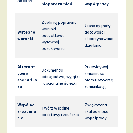
Aspekt
nieporozumień
współpracy
Zdefiniuj poprawne
Jasne sygnały
warunki
Wstępne
gotowości,
początkowe,
warunki
skoordynowane
wyrownaj
działania
oczekiwania
Alternat
Przewidywaj
Dokumentuj
ywne
zmienność,
odstępstwa, wyjątki
scenarius
promuj otwartą
i opcjonalne ścieżki
ze
komunikację
Wspólne
Zwiększona
Twórz wspólne
zrozumie
skuteczność
podstawy i zaufanie
nie
współpracy