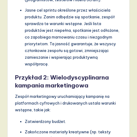
v
Jasne cel sprintu określone przez właściciela
a
produktu. Zanim odbędzie się spotkanie, zespół
ti
sprawdza te warunki wstępne. Jeśli lista
produktów jest niepełna, spotkanie jest odłożone,
o
co zapobiega marnowaniu czasu i niezgodnym
n
priorytetom. Ta jasność gwarantuje, że wszyscy
członkowie zespołu są gotowi, zmniejszając
zamieszanie i wspierając produktywną
współpracę.
Przykład 2: Wielodyscyplinarna
kampania marketingowa
Zespół marketingowy uruchamiający kampanię na
platformach cyfrowych i drukowanych ustala warunki
wstępne, takie jak:
Zatwierdzony budżet.
Zakończone materiały kreatywne (np. teksty