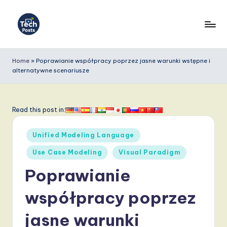
Skip
to
T
content
e
Home
»
Poprawianie współpracy poprzez jasne warunki wstępne i
alternatywne scenariusze
c
h
P
Read this post in:
o
Posted
Unified Modeling Language
s
in
Use Case Modeling
Visual Paradigm
t
Poprawianie
s
P
współpracy poprzez
o
jasne warunki