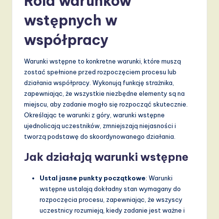
Rola warunków
d
wstępnych w
s
współpracy
in
A
Warunki wstępne to konkretne warunki, które muszą
I,
zostać spełnione przed rozpoczęciem procesu lub
działania współpracy. Wykonują funkcję strażnika,
S
zapewniając, że wszystkie niezbędne elementy są na
o
miejscu, aby zadanie mogło się rozpocząć skutecznie.
Określając te warunki z góry, warunki wstępne
f
ujednolicają uczestników, zmniejszają niejasności i
t
tworzą podstawę do skoordynowanego działania.
w
Jak działają warunki wstępne
a
Ustal jasne punkty początkowe
: Warunki
r
wstępne ustalają dokładny stan wymagany do
e
rozpoczęcia procesu, zapewniając, że wszyscy
uczestnicy rozumieją, kiedy zadanie jest ważne i
,