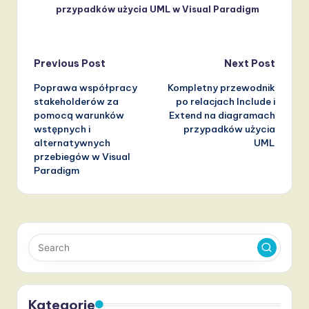
przypadków użycia UML w Visual Paradigm
Post
Previous Post
Next Post
Poprawa współpracy
Kompletny przewodnik
navigation
stakeholderów za
po relacjach Include i
pomocą warunków
Extend na diagramach
wstępnych i
przypadków użycia
alternatywnych
UML
przebiegów w Visual
Paradigm
Kategorie