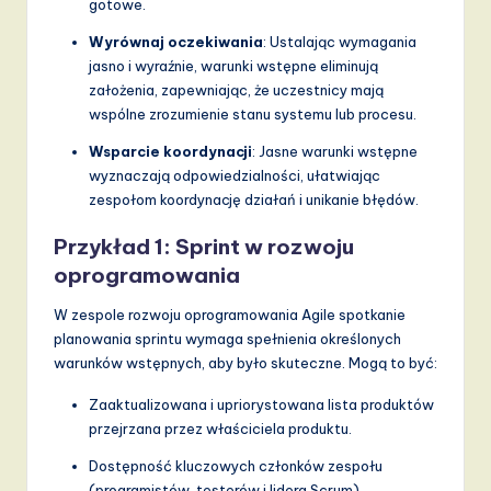
gotowe.
a
Wyrównaj oczekiwania
: Ustalając wymagania
n
jasno i wyraźnie, warunki wstępne eliminują
założenia, zapewniając, że uczestnicy mają
d
wspólne zrozumienie stanu systemu lub procesu.
D
Wsparcie koordynacji
: Jasne warunki wstępne
i
wyznaczają odpowiedzialności, ułatwiając
zespołom koordynację działań i unikanie błędów.
g
it
Przykład 1: Sprint w rozwoju
oprogramowania
a
l
W zespole rozwoju oprogramowania Agile spotkanie
planowania sprintu wymaga spełnienia określonych
I
warunków wstępnych, aby było skuteczne. Mogą to być:
n
Zaaktualizowana i upriorystowana lista produktów
n
przejrzana przez właściciela produktu.
o
Dostępność kluczowych członków zespołu
(programistów, testerów i lidera Scrum).