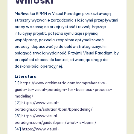
Możliwości BPMN w Visual Paradigm przekształcają
straszny wyzwanie zarządzania złożonymi przepływami
pracy w szansę na przejrzystość i rozwój. Łącząc
intuicyjny projekt, potężną symulację i płynną
współpracę, pozwala zespołom optymalizować
procesy, dopasować je do celów strategicznych i
osiągnąć trwałą wydajność. Przyjmij Visual Paradigm, by
przejść od chaosu do kontroli, otwierając drogę do
doskonałości operacyjnej.
Literatura
:
[1]
https://www.archimetric.com/comprehensive-
guide-to-visual-paradigm-for-business-process-
modeling/
[2]
https://www.visual-
paradigm.com/solution/bpm/bpmodeling/
[3]
https://www.visual-
paradigm.com/guide/bpmn/what-is-bpmn/
[4]
https://www.visual-