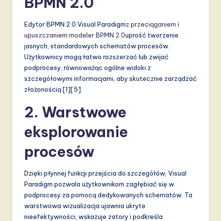
BPMN 2.0
d
s
Edytor BPMN 2.0 Visual Paradigm
z przeciąganiem i
upuszczaniem modeler BPMN 2.0
uprość tworzenie
in
jasnych, standardowych schematów procesów.
A
Użytkownicy mogą łatwo rozszerzać lub zwijać
podprocesy, równoważąc ogólne widoki z
I,
szczegółowymi informacjami, aby skutecznie zarządzać
S
złożonością [1][5].
o
2. Warstwowe
f
eksplorowanie
t
procesów
w
a
Dzięki płynnej funkcji przejścia do szczegółów, Visual
r
Paradigm pozwala użytkownikom zagłębiać się w
podprocesy za pomocą dedykowanych schematów. Ta
e
warstwowa wizualizacja ujawnia ukryte
,
nieefektywności, wskazuje zatory i podkreśla