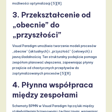
możliwości optymalizacji [5][8].
a
3. Przekształcenie od
n
d
„obecnie” do
D
„przyszłości”
i
Visual Paradigm umożliwia tworzenie modeli procesów
g
„obecnie” (aktualnych) i „przyszłość” (celowych) z
it
jasną śladalnością. Ten strukturalny podejście pomaga
zespółom planować ulepszenia, zapewniając płynny
a
przejście od chaotycznych przepływów do
l
zoptymalizowanych procesów [5][8].
I
4. Płynna współpraca
n
między zespołami
n
o
Schematy BPMN w Visual Paradigm łączą luki między
stakeholderami biznesowymi i technicznymi, wspierając