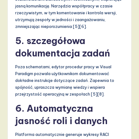
v
jasną komunikację. Narzędzia współpracy w czasie
a
rzeczywistym, w tym komentowanie i kontrola wersji,
utrzymują zespoły w jedności i zaangażowaniu,
ti
zmniejszając nieporozumienia [5][6].
o
5. szczegółowa
n
dokumentacja zadań
Poza schematami, edytor procedur pracy w Visual
Paradigm pozwala użytkownikom dokumentować
dokładne instrukcje dotyczące zadań. Zapewnia to
spójność, upraszcza wymianę wiedzy i wspiera
przejrzystość operacyjną w zespołach [5][8].
6. Automatyczna
jasność roli i danych
Platforma automatycznie generuje wykresy RACI