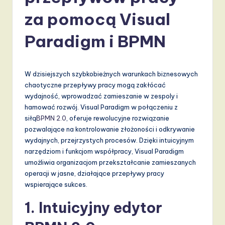
li
za pomocą Visual
s
h
Paradigm i BPMN
-
L
W dzisiejszych szybkobieżnych warunkach biznesowych
a
chaotyczne przepływy pracy mogą zakłócać
wydajność, wprowadzać zamieszanie w zespoly i
t
hamować rozwój. Visual Paradigm w połączeniu z
e
siłą
BPMN 2.0
, oferuje rewolucyjne rozwiązanie
pozwalające na kontrolowanie złożoności i odkrywanie
s
wydajnych, przejrzystych procesów. Dzięki intuicyjnym
t
narzędziom i funkcjom współpracy, Visual Paradigm
umożliwia organizacjom przekształcanie zamieszanych
T
operacji w jasne, działające przepływy pracy
r
wspierające sukces.
e
1. Intuicyjny edytor
n