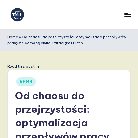
Skip
to
T
content
e
Home
»
Od chaosu do przejrzystości: optymalizacja przepływów
pracy za pomocą Visual Paradigm i BPMN
c
h
P
Read this post in:
o
Posted
BPMN
s
in
Od chaosu do
t
przejrzystości:
s
P
optymalizacja
o
przepływów pracy