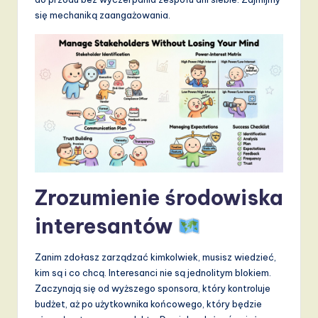
d
się mechaniką zaangażowania.
s
in
A
I,
S
o
f
Zrozumienie środowiska
t
w
interesantów
a
Zanim zdołasz zarządzać kimkolwiek, musisz wiedzieć,
r
kim są i co chcą. Interesanci nie są jednolitym blokiem.
e
Zaczynają się od wyższego sponsora, który kontroluje
budżet, aż po użytkownika końcowego, który będzie
,