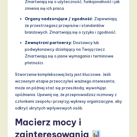
v
Zmartwiają się o użyteczność, funkcjonalność i jak
zmienia się ich praca.
a
Organy nadzorujące / zgodność:
Zapewniają,
ti
że przestrzegasz przepisów i standardów
o
branżowych. Zmartwiają się o ryzyko i zgodność.
n
Zewnętrzni partnerzy:
Dostawcy lub
podwykonawcy działający na Twoją rzecz.
Zmartwiają się o jasne wymagania i terminowe
płatności.
Stworzenie kompleksowej listy jest kluczowe. Jeśli
wczesnym etapie przeoczyłeś ważnego interesanta,
może on później stać się przeszkodą, wywołując
opóźnienia. Upewnij się, że przeprowadzisz rozmowy z
członkami zespołu i przejrzyj wykresy organizacyjne, aby
odkryć ukrytych wpływowych osób.
Macierz mocy i
zainteresowania