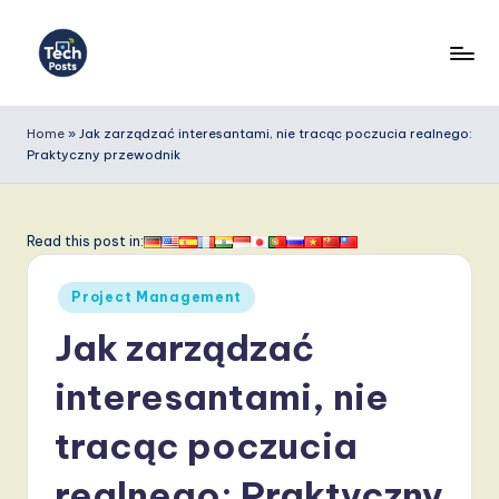
Skip
to
T
content
e
Home
»
Jak zarządzać interesantami, nie tracąc poczucia realnego:
Praktyczny przewodnik
c
h
P
Read this post in:
o
Posted
Project Management
s
in
Jak zarządzać
t
s
interesantami, nie
P
tracąc poczucia
o
realnego: Praktyczny