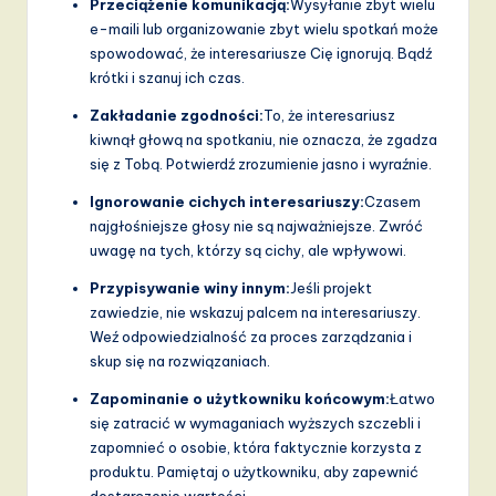
Przeciążenie komunikacją:
Wysyłanie zbyt wielu
e-maili lub organizowanie zbyt wielu spotkań może
spowodować, że interesariusze Cię ignorują. Bądź
krótki i szanuj ich czas.
Zakładanie zgodności:
To, że interesariusz
kiwnął głową na spotkaniu, nie oznacza, że zgadza
się z Tobą. Potwierdź zrozumienie jasno i wyraźnie.
Ignorowanie cichych interesariuszy:
Czasem
najgłośniejsze głosy nie są najważniejsze. Zwróć
uwagę na tych, którzy są cichy, ale wpływowi.
Przypisywanie winy innym:
Jeśli projekt
zawiedzie, nie wskazuj palcem na interesariuszy.
Weź odpowiedzialność za proces zarządzania i
skup się na rozwiązaniach.
Zapominanie o użytkowniku końcowym:
Łatwo
się zatracić w wymaganiach wyższych szczebli i
zapomnieć o osobie, która faktycznie korzysta z
produktu. Pamiętaj o użytkowniku, aby zapewnić
dostarczenie wartości.