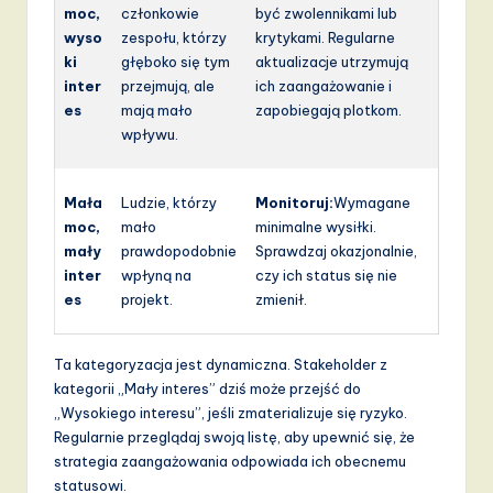
moc,
członkowie
być zwolennikami lub
wyso
zespołu, którzy
krytykami. Regularne
ki
głęboko się tym
aktualizacje utrzymują
inter
przejmują, ale
ich zaangażowanie i
es
mają mało
zapobiegają plotkom.
wpływu.
Mała
Ludzie, którzy
Monitoruj:
Wymagane
moc,
mało
minimalne wysiłki.
mały
prawdopodobnie
Sprawdzaj okazjonalnie,
inter
wpłyną na
czy ich status się nie
es
projekt.
zmienił.
Ta kategoryzacja jest dynamiczna. Stakeholder z
kategorii „Mały interes” dziś może przejść do
„Wysokiego interesu”, jeśli zmaterializuje się ryzyko.
Regularnie przeglądaj swoją listę, aby upewnić się, że
strategia zaangażowania odpowiada ich obecnemu
statusowi.