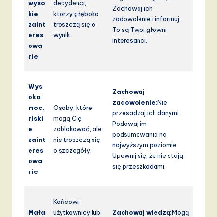
wyso
decydenci,
Zachowaj ich
kie
którzy głęboko
zadowolenie i informuj.
zaint
troszczą się o
To są Twoi główni
eres
wynik.
interesanci.
owa
nie
Wys
Zachowaj
oka
zadowolenie:
Nie
moc,
Osoby, które
przesadzaj ich danymi.
niski
mogą Cię
Podawaj im
e
zablokować, ale
podsumowania na
zaint
nie troszczą się
najwyższym poziomie.
eres
o szczegóły.
Upewnij się, że nie stają
owa
się przeszkodami.
nie
Końcowi
Mała
użytkownicy lub
Zachowaj wiedzą:
Mogą