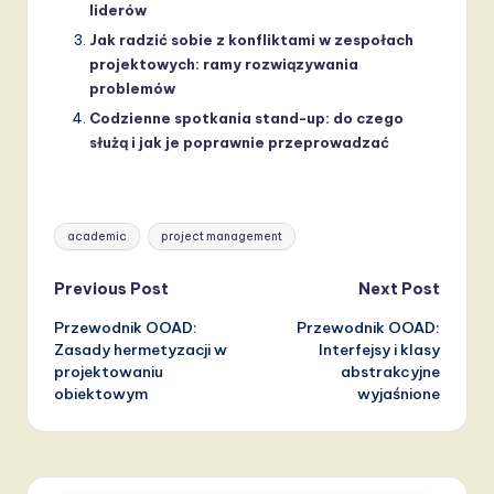
liderów
Jak radzić sobie z konfliktami w zespołach
projektowych: ramy rozwiązywania
problemów
Codzienne spotkania stand-up: do czego
służą i jak je poprawnie przeprowadzać
Tags:
academic
project management
Post
Previous Post
Next Post
Przewodnik OOAD:
Przewodnik OOAD:
navigation
Zasady hermetyzacji w
Interfejsy i klasy
projektowaniu
abstrakcyjne
obiektowym
wyjaśnione