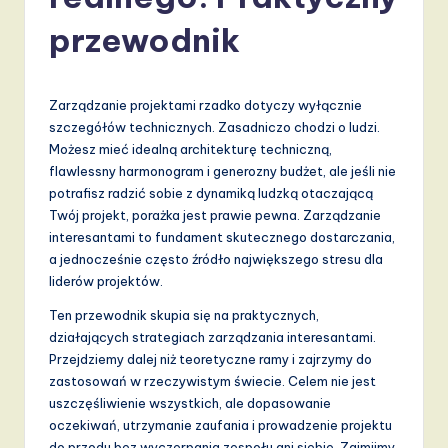
li
s
przewodnik
h
-
Zarządzanie projektami rzadko dotyczy wyłącznie
L
szczegółów technicznych. Zasadniczo chodzi o ludzi.
Możesz mieć idealną architekturę techniczną,
a
flawlessny harmonogram i generozny budżet, ale jeśli nie
t
potrafisz radzić sobie z dynamiką ludzką otaczającą
Twój projekt, porażka jest prawie pewna. Zarządzanie
e
interesantami to fundament skutecznego dostarczania,
s
a jednocześnie często źródło największego stresu dla
liderów projektów.
t
Ten przewodnik skupia się na praktycznych,
T
działających strategiach zarządzania interesantami.
r
Przejdziemy dalej niż teoretyczne ramy i zajrzymy do
zastosowań w rzeczywistym świecie. Celem nie jest
e
uszczęśliwienie wszystkich, ale dopasowanie
n
oczekiwań, utrzymanie zaufania i prowadzenie projektu
do przodu bez wyczerpania zespołu ani siebie. Zajmijmy