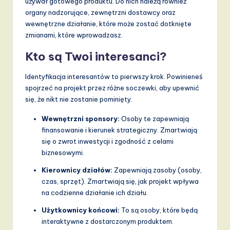
używał gotowego produktu. Do nich należą również
a
organy nadzorujące, zewnętrzni dostawcy oraz
wewnętrzne działanie, które może zostać dotknięte
n
zmianami, które wprowadzasz.
d
Kto są Twoi interesanci?
D
Identyfikacja interesantów to pierwszy krok. Powinieneś
i
spojrzeć na projekt przez różne soczewki, aby upewnić
g
się, że nikt nie zostanie pominięty.
it
Wewnętrzni sponsory:
Osoby te zapewniają
finansowanie i kierunek strategiczny. Zmartwiają
a
się o zwrot inwestycji i zgodność z celami
l
biznesowymi.
I
Kierownicy działów:
Zapewniają zasoby (osoby,
n
czas, sprzęt). Zmartwiają się, jak projekt wpływa
na codzienne działanie ich działu.
n
Użytkownicy końcowi:
To są osoby, które będą
o
interaktywne z dostarczonym produktem.