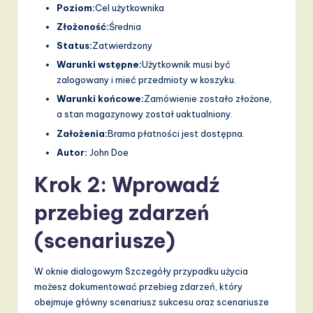
v
Poziom:
Cel użytkownika
a
Złożoność:
Średnia
Status:
Zatwierdzony
ti
Warunki wstępne:
Użytkownik musi być
o
zalogowany i mieć przedmioty w koszyku.
n
Warunki końcowe:
Zamówienie zostało złożone,
a stan magazynowy został uaktualniony.
Założenia:
Brama płatności jest dostępna.
Autor:
John Doe
Krok 2: Wprowadź
przebieg zdarzeń
(scenariusze)
W oknie dialogowym Szczegóły przypadku użycia
możesz dokumentować przebieg zdarzeń, który
obejmuje główny scenariusz sukcesu oraz scenariusze