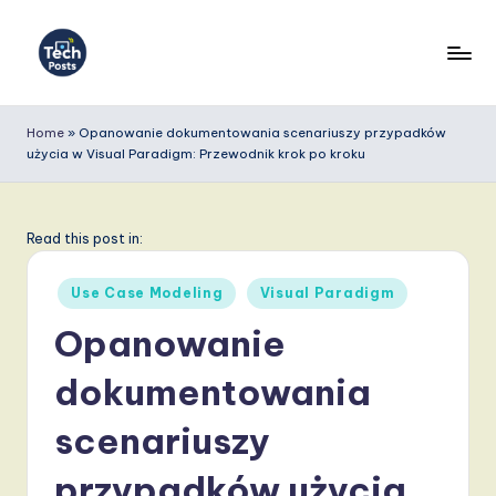
Skip
to
T
content
e
Home
»
Opanowanie dokumentowania scenariuszy przypadków
użycia w Visual Paradigm: Przewodnik krok po kroku
c
h
P
Read this post in:
o
Posted
Use Case Modeling
Visual Paradigm
s
in
Opanowanie
t
dokumentowania
s
P
scenariuszy
o
przypadków użycia