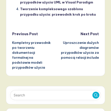
przypadków użycia UML w Visual Paradigm
Tworzenie kompleksowego szablonu
przypadku użycia: przewodnik krok po kroku
Post
Previous Post
Next Post
Kompletny przewodnik
Uproszczenie dużych
navigation
po tworzeniu
diagramów
dokumentacji
przypadków użycia za
formalnej na
pomocą relacji include
podstawie modeli
przypadków użycia