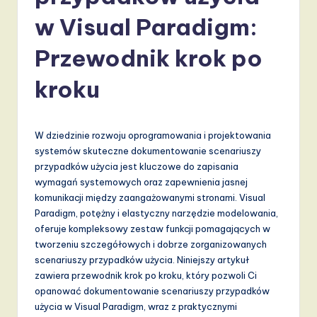
li
w Visual Paradigm:
s
h
Przewodnik krok po
-
kroku
L
a
W dziedzinie rozwoju oprogramowania i projektowania
t
systemów skuteczne dokumentowanie scenariuszy
e
przypadków użycia jest kluczowe do zapisania
wymagań systemowych oraz zapewnienia jasnej
s
komunikacji między zaangażowanymi stronami. Visual
t
Paradigm, potężny i elastyczny narzędzie modelowania,
oferuje kompleksowy zestaw funkcji pomagających w
T
tworzeniu szczegółowych i dobrze zorganizowanych
r
scenariuszy przypadków użycia. Niniejszy artykuł
zawiera przewodnik krok po kroku, który pozwoli Ci
e
opanować dokumentowanie scenariuszy przypadków
n
użycia w Visual Paradigm, wraz z praktycznymi