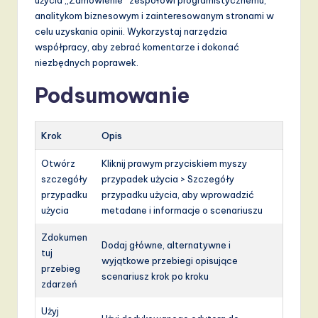
użycia „Zamówienie” zespołowi programistycznemu,
analitykom biznesowym i zainteresowanym stronami w
celu uzyskania opinii. Wykorzystaj narzędzia
współpracy, aby zebrać komentarze i dokonać
niezbędnych poprawek.
Podsumowanie
Krok
Opis
Otwórz
Kliknij prawym przyciskiem myszy
szczegóły
przypadek użycia > Szczegóły
przypadku
przypadku użycia, aby wprowadzić
użycia
metadane i informacje o scenariuszu
Zdokumen
Dodaj główne, alternatywne i
tuj
wyjątkowe przebiegi opisujące
przebieg
scenariusz krok po kroku
zdarzeń
Użyj