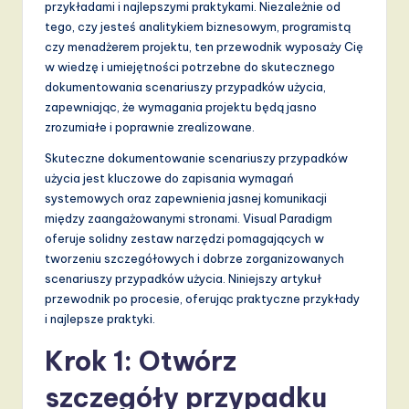
przykładami i najlepszymi praktykami. Niezależnie od
d
tego, czy jesteś analitykiem biznesowym, programistą
s
czy menadżerem projektu, ten przewodnik wyposaży Cię
w wiedzę i umiejętności potrzebne do skutecznego
in
dokumentowania scenariuszy przypadków użycia,
A
zapewniając, że wymagania projektu będą jasno
zrozumiałe i poprawnie zrealizowane.
I,
Skuteczne dokumentowanie scenariuszy przypadków
S
użycia jest kluczowe do zapisania wymagań
o
systemowych oraz zapewnienia jasnej komunikacji
między zaangażowanymi stronami. Visual Paradigm
f
oferuje solidny zestaw narzędzi pomagających w
t
tworzeniu szczegółowych i dobrze zorganizowanych
scenariuszy przypadków użycia. Niniejszy artykuł
w
przewodnik po procesie, oferując praktyczne przykłady
a
i najlepsze praktyki.
r
Krok 1: Otwórz
e
szczegóły przypadku
,