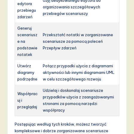
Użyj dedykowanego edytora do
edytora
organizowania szczegółowych
przebiegu
przebiegów scenariuszy
zdarzeń
Generuj
scenariusz
Przekształć notatki w zorganizowane
e na
scenariusze za pomocą poleceń
podstawie
Przepływ zdarzeń
notatek
Utwórz
Połącz przypadki użycia z diagramami
diagramy
aktywności lub innymi diagramami UML
podrzędne
w celu szczegółowego rozwoju
Udzielaj i doskonalaj scenariusze
Współprac
przypadków użycia z zaangażowanymi
uj i
stronami za pomocą narzędzi
przeglądaj
współpracy
Postępując według tych kroków, możesz tworzyć
kompleksowe i dobrze zorganizowane scenariusze