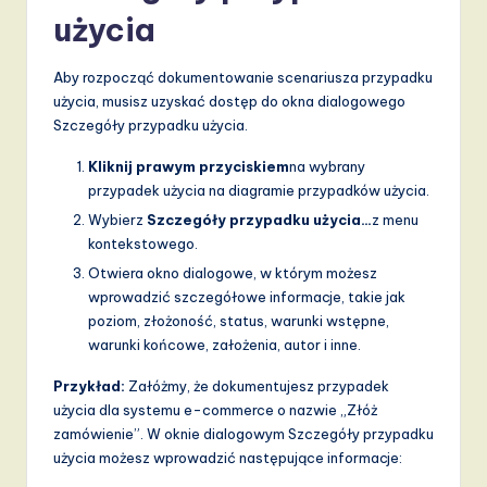
użycia
a
n
Aby rozpocząć dokumentowanie scenariusza przypadku
d
użycia, musisz uzyskać dostęp do okna dialogowego
Szczegóły przypadku użycia.
D
Kliknij prawym przyciskiem
na wybrany
i
przypadek użycia na diagramie przypadków użycia.
g
Wybierz
Szczegóły przypadku użycia…
z menu
it
kontekstowego.
Otwiera okno dialogowe, w którym możesz
a
wprowadzić szczegółowe informacje, takie jak
l
poziom, złożoność, status, warunki wstępne,
warunki końcowe, założenia, autor i inne.
I
n
Przykład:
Załóżmy, że dokumentujesz przypadek
użycia dla systemu e-commerce o nazwie „Złóż
n
zamówienie”. W oknie dialogowym Szczegóły przypadku
o
użycia możesz wprowadzić następujące informacje: