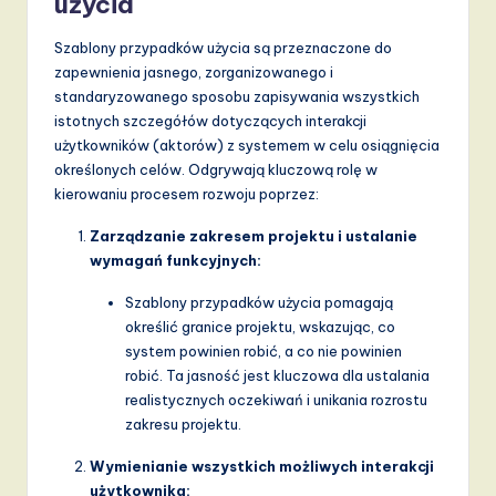
użycia
d
s
Szablony przypadków użycia są przeznaczone do
zapewnienia jasnego, zorganizowanego i
in
standaryzowanego sposobu zapisywania wszystkich
A
istotnych szczegółów dotyczących interakcji
użytkowników (aktorów) z systemem w celu osiągnięcia
I,
określonych celów. Odgrywają kluczową rolę w
S
kierowaniu procesem rozwoju poprzez:
o
Zarządzanie zakresem projektu i ustalanie
wymagań funkcyjnych:
f
t
Szablony przypadków użycia pomagają
określić granice projektu, wskazując, co
w
system powinien robić, a co nie powinien
a
robić. Ta jasność jest kluczowa dla ustalania
realistycznych oczekiwań i unikania rozrostu
r
zakresu projektu.
e
Wymienianie wszystkich możliwych interakcji
,
użytkownika: