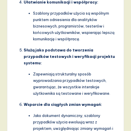
v
Ułatwianie komunikacji i współpracy:
a
Szablony przypadków użycia są wspólnym
punktem odniesienia dla analityków
ti
biznesowych, programistów, testerów i
o
końcowych użytkowników, wspierając lepszą
komunikację i współpracę.
n
Służą jako podstawa do tworzenia
przypadków testowych i weryfikacji projektu
systemu:
Zapewniają strukturalny sposób
wyprowadzania przypadków testowych,
gwarantując, że wszystkie interakcje
użytkownika są testowane i weryfikowane.
Wsparcie dla ciągłych zmian wymagań:
Jako dokument dynamiczny, szablony
przypadków użycia ewoluują wraz z
projektem, uwzględniając zmiany wymagań i