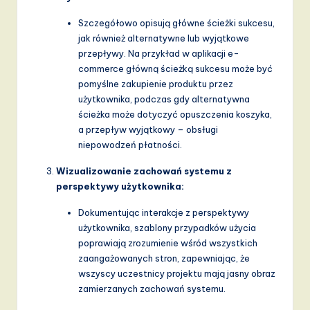
a
Szczegółowo opisują główne ścieżki sukcesu,
n
jak również alternatywne lub wyjątkowe
przepływy. Na przykład w aplikacji e-
d
commerce główną ścieżką sukcesu może być
D
pomyślne zakupienie produktu przez
użytkownika, podczas gdy alternatywna
i
ścieżka może dotyczyć opuszczenia koszyka,
g
a przepływ wyjątkowy – obsługi
niepowodzeń płatności.
it
Wizualizowanie zachowań systemu z
a
perspektywy użytkownika:
l
Dokumentując interakcje z perspektywy
I
użytkownika, szablony przypadków użycia
poprawiają zrozumienie wśród wszystkich
n
zaangażowanych stron, zapewniając, że
n
wszyscy uczestnicy projektu mają jasny obraz
zamierzanych zachowań systemu.
o