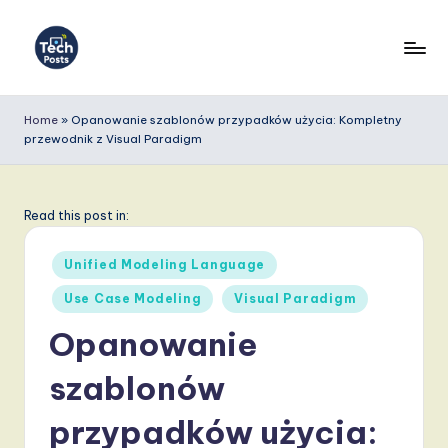
Skip
to
T
content
e
Home
»
Opanowanie szablonów przypadków użycia: Kompletny
przewodnik z Visual Paradigm
c
h
P
Read this post in:
o
Posted
Unified Modeling Language
s
in
Use Case Modeling
Visual Paradigm
t
Opanowanie
s
P
szablonów
o
przypadków użycia: