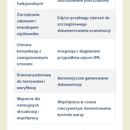
dostosowalne pola szablonu
funkcjonalnych
Zarządzanie
Edytor przebiegu zdarzeń do
zakresem i
szczegółowego
interakcjami
dokumentowania scenariuszy
użytkownika
Ułatwia
komunikację z
Integracja z diagramami
zaangażowanymi
przypadków użycia UML
stronami
Stanowi podstawę
Automatyczne generowanie
do testowania i
dokumentacji
weryfikacji
Wsparcie dla
Współpraca w czasie
iteracyjnych
rzeczywistym, komentowanie,
aktualizacji i
kontrola wersji
współpracy