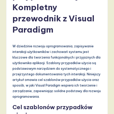
li
Kompletny
s
h
przewodnik z Visual
-
Paradigm
L
a
W dziedzinie rozwoju oprogramowania, zapisywanie
t
interakcji użytkowników i zachowań systemu jest
e
kluczowe dla tworzenia funkcjonalnych i przyjaznych dla
użytkownika aplikacji. Szablony przypadków użycia są
s
podstawowym narzędziem do systematycznego i
t
przejrzystego dokumentowania tych interakcji. Niniejszy
artykuł omawia cel szablonów przypadków użycia oraz
T
sposób, w jaki Visual Paradigm wspiera ich tworzenie i
r
zarządzanie, zapewniając solidne podstawy dla rozwoju
oprogramowania.
e
Cel szablonów przypadków
n