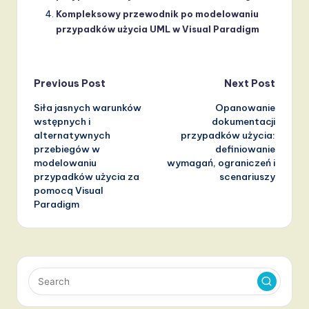
Kompleksowy przewodnik po modelowaniu
przypadków użycia UML w Visual Paradigm
Post
Previous Post
Next Post
Siła jasnych warunków
Opanowanie
navigation
wstępnych i
dokumentacji
alternatywnych
przypadków użycia:
przebiegów w
definiowanie
modelowaniu
wymagań, ograniczeń i
przypadków użycia za
scenariuszy
pomocą Visual
Paradigm