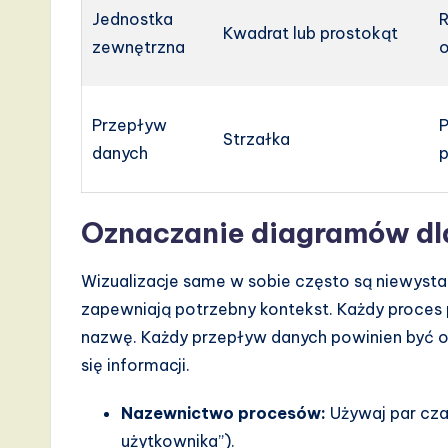
Jednostka
R
Kwadrat lub prostokąt
zewnętrzna
o
Przepływ
P
Strzałka
danych
p
Oznaczanie diagramów dl
Wizualizacje same w sobie często są niewyst
zapewniają potrzebny kontekst. Każdy proces p
nazwę. Każdy przepływ danych powinien być 
się informacji.
Nazewnictwo procesów:
Używaj par cza
użytkownika”).