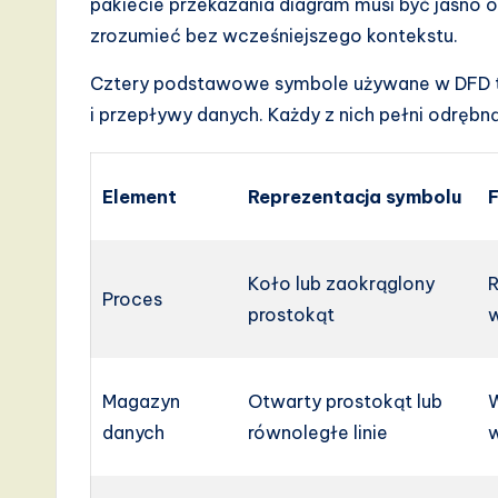
pakiecie przekazania diagram musi być jasno
v
zrozumieć bez wcześniejszego kontekstu.
a
Cztery podstawowe symbole używane w DFD to
i przepływy danych. Każdy z nich pełni odrębn
ti
o
Element
Reprezentacja symbolu
n
Koło lub zaokrąglony
R
Proces
prostokąt
Magazyn
Otwarty prostokąt lub
W
danych
równoległe linie
w