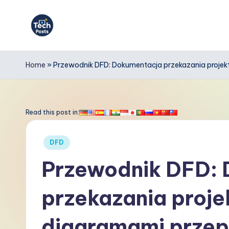
Skip
to
T
content
e
Home
»
Przewodnik DFD: Dokumentacja przekazania proje
c
h
Read this post in:
P
Posted
DFD
o
in
Przewodnik DFD:
s
przekazania proje
t
s
diagramami prze