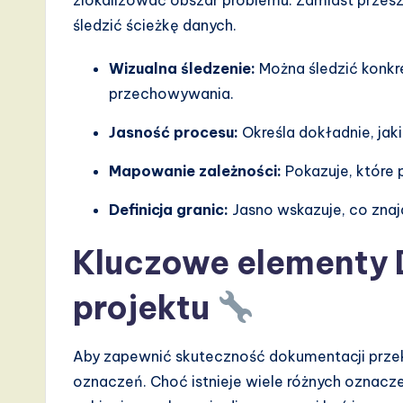
zlokalizować obszar problemu. Zamiast przesz
d
śledzić ścieżkę danych.
D
Wizualna śledzenie:
Można śledzić konkr
i
przechowywania.
g
Jasność procesu:
Określa dokładnie, jak
it
Mapowanie zależności:
Pokazuje, które
a
Definicja granic:
Jasno wskazuje, co znaj
l
Kluczowe elementy 
I
projektu
n
n
Aby zapewnić skuteczność dokumentacji prze
oznaczeń. Choć istnieje wiele różnych oznacze
o