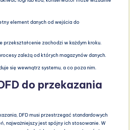
ukiwać logi lub kod, konserwator może wizualnie
etny element danych od wejścia do
ie przekształcenie zachodzi w każdym kroku.
 procesy zależą od których magazynów danych.
duje się wewnątrz systemu, a co poza nim.
DFD do przekazania
kazania, DFD musi przestrzegać standardowych
ń, najważniejszy jest spójny ich stosowanie. W