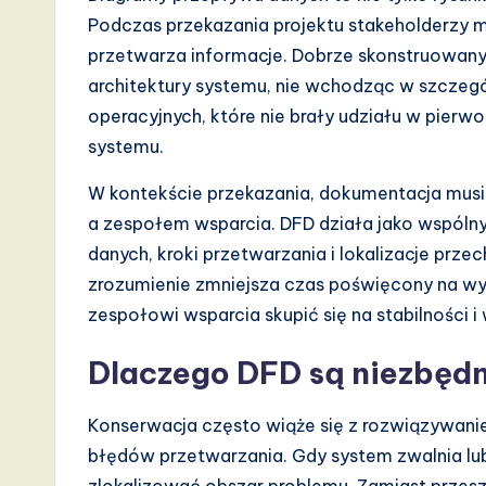
I,
Podczas przekazania projektu stakeholderzy mu
S
przetwarza informacje. Dobrze skonstruowan
architektury systemu, nie wchodząc w szczegó
o
operacyjnych, które nie brały udziału w pier
ft
systemu.
w
W kontekście przekazania, dokumentacja mus
a zespołem wsparcia. DFD działa jako wspólny
a
danych, kroki przetwarzania i lokalizacje pr
r
zrozumienie zmniejsza czas poświęcony na wy
zespołowi wsparcia skupić się na stabilności i
e
,
Dlaczego DFD są niezbęd
a
Konserwacja często wiąże się z rozwiązywan
n
błędów przetwarzania. Gdy system zwalnia lu