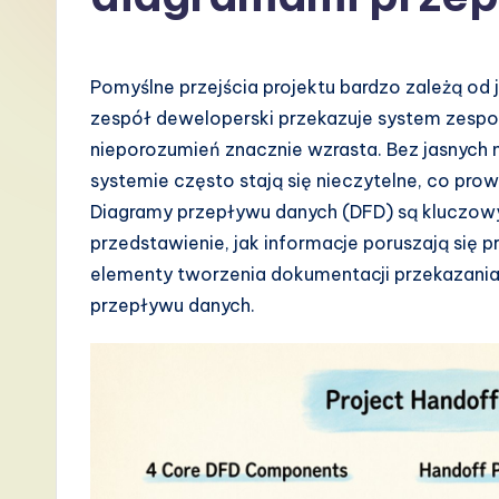
P
o
Pomyślne przejścia projektu bardzo zależą od 
li
zespół deweloperski przekazuje system zespo
nieporozumień znacznie wzrasta. Bez jasnych 
s
systemie często stają się nieczytelne, co pro
h
Diagramy przepływu danych (DFD) są kluczow
przedstawienie, jak informacje poruszają się 
-
elementy tworzenia dokumentacji przekazania
L
przepływu danych.
a
t
e
s