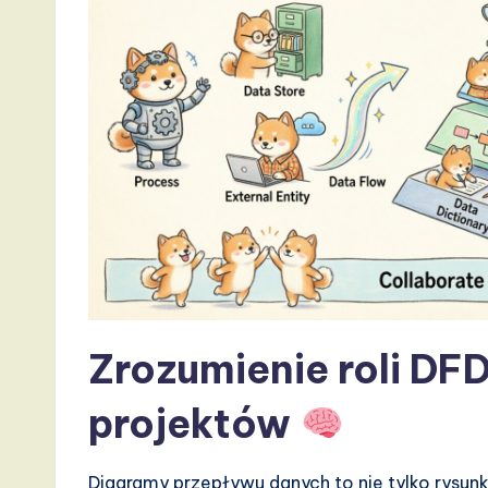
t
T
r
e
n
d
s
i
Zrozumienie roli DF
n
projektów
A
Diagramy przepływu danych to nie tylko rysunk