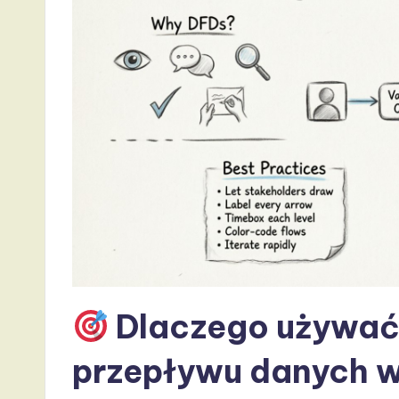
t
T
r
e
n
d
s
i
Dlaczego używać
n
przepływu danych 
A