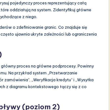
arysuj pojedynczy proces reprezentujący całą
óre oddziałują na system. Zidentyfikuj główne
ychodzące z niego.
erów o zdefiniowanie granic. Co znajduje się
zęsto ujawnia ukryte zależności lub ograniczenia
)
ż główny proces na główne podprocesy. Powinny
mu. Na przykład system „Przetwarzanie
 zamówienia”, „Weryfikacja kredytu” i „Wysyłka
ych z diagramu kontekstowego łączy się z co
pływy (poziom 2)