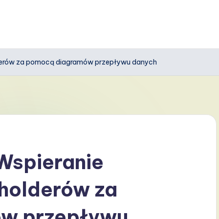
lderów za pomocą diagramów przepływu danych
Wspieranie
holderów za
w przepływu