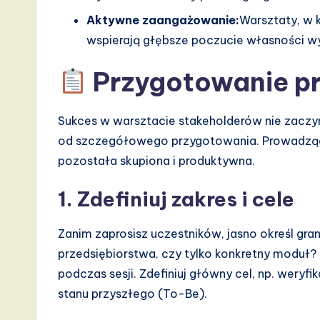
d
Aktywne zaangażowanie:
Warsztaty, w k
wspierają głębsze poczucie własności 
D
i
Przygotowanie p
g
Sukces w warsztacie stakeholderów nie zaczyn
it
od szczegółowego przygotowania. Prowadzący
a
pozostała skupiona i produktywna.
l
1. Zdefiniuj zakres i cele
I
Zanim zaprosisz uczestników, jasno określ gr
n
przedsiębiorstwa, czy tylko konkretny moduł?
podczas sesji. Zdefiniuj główny cel, np. weryf
n
stanu przyszłego (To-Be).
o