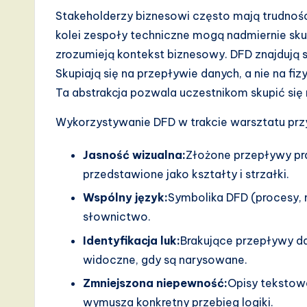
I,
Stakeholderzy biznesowi często mają trudnośc
S
kolei zespoły techniczne mogą nadmiernie sku
zrozumieją kontekst biznesowy. DFD znajdują
o
Skupiają się na przepływie danych, a nie na fi
ft
Ta abstrakcja pozwala uczestnikom skupić się 
w
Wykorzystywanie DFD w trakcie warsztatu przyn
a
Jasność wizualna:
Złożone przepływy pra
r
przedstawione jako kształty i strzałki.
Wspólny język:
Symbolika DFD (procesy,
e
słownictwo.
,
Identyfikacja luk:
Brakujące przepływy da
a
widoczne, gdy są narysowane.
Zmniejszona niepewność:
Opisy tekstowe
n
wymusza konkretny przebieg logiki.