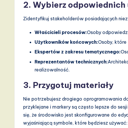
2. Wybierz odpowiednich
v
Zidentyfikuj stakeholderów posiadających nie
a
ti
Właścicieli procesów:
Osoby odpowiedzia
Użytkowników końcowych:
Osoby, które
o
Ekspertów z zakresu tematycznego:
Oso
n
Reprezentantów technicznych:
Architek
realizowalność.
3. Przygotuj materiały
Nie potrzebujesz drogiego oprogramowania do
przyklejane i markery są często lepsze do sesj
się, że środowisko jest skonfigurowane do edy
wyjaśniającą symbole, które będziesz używać: