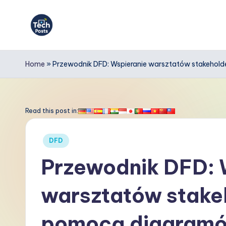
Skip
to
T
content
e
Home
»
Przewodnik DFD: Wspieranie warsztatów stakeho
c
h
Read this post in:
P
Posted
DFD
o
in
Przewodnik DFD: 
s
warsztatów stake
t
s
pomocą diagramó