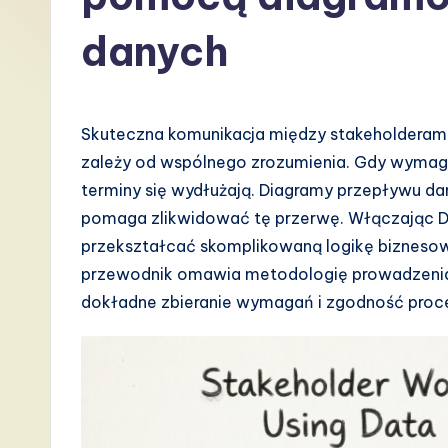
P
danych
o
li
Skuteczna komunikacja między stakeholderam
s
zależy od wspólnego zrozumienia. Gdy wymagani
h
terminy się wydłużają. Diagramy przepływu dan
pomaga zlikwidować tę przerwę. Włączając 
-
przekształcać skomplikowaną logikę biznesową
L
przewodnik omawia metodologię prowadzenia
dokładne zbieranie wymagań i zgodność proc
a
t
e
s