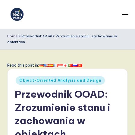
Skip
to
T
content
e
Home
»
Przewodnik OOAD: Zrozumienie stanu i zachowania w
obiektach
c
h
P
Read this post in:
o
Posted
Object-Oriented Analysis and Design
s
in
Przewodnik OOAD:
t
s
Zrozumienie stanu i
P
zachowania w
o
obiektach