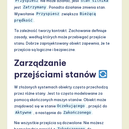
nie może działać, jeśli
Przyspiesz
Stan silnika
jest
. Ponadto działanie zmienia stan.
Zatrzymany
Wywołanie
zwiększa
Przyspiesz
Bieżącą
.
prędkość
Ta zależność tworzy kontrakt. Zachowanie definiuje
zasady, według których może przebiegać przejście
stanu. Dobrze zaprojektowany obiekt zapewnia, że te
przejścia są logiczne i bezpieczne.
Zarządzanie
przejściami stanów
W złożonych systemach obiekty często przechodzą
przez różne stany. Jest to często modelowane za
pomocą skończonych maszyn stanów. Obiekt może
znajdować się w stanie
, przejść do
Oczekującego
, a następnie do
.
Aktywne
Zakończonego
Nie wszystkie przejścia są dozwolone. Nie możesz
bezpośrednio przejść z
do