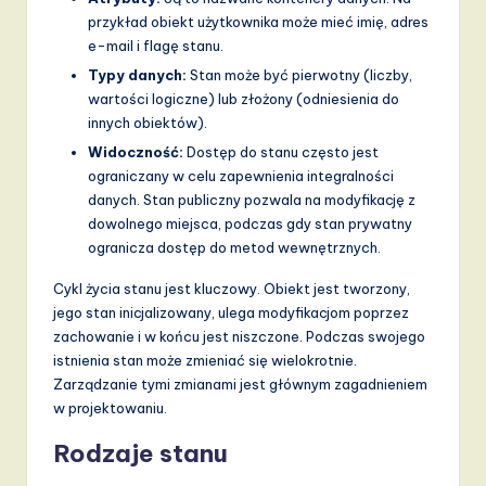
v
przykład obiekt użytkownika może mieć imię, adres
a
e-mail i flagę stanu.
Typy danych:
Stan może być pierwotny (liczby,
ti
wartości logiczne) lub złożony (odniesienia do
o
innych obiektów).
n
Widoczność:
Dostęp do stanu często jest
ograniczany w celu zapewnienia integralności
danych. Stan publiczny pozwala na modyfikację z
dowolnego miejsca, podczas gdy stan prywatny
ogranicza dostęp do metod wewnętrznych.
Cykl życia stanu jest kluczowy. Obiekt jest tworzony,
jego stan inicjalizowany, ulega modyfikacjom poprzez
zachowanie i w końcu jest niszczone. Podczas swojego
istnienia stan może zmieniać się wielokrotnie.
Zarządzanie tymi zmianami jest głównym zagadnieniem
w projektowaniu.
Rodzaje stanu