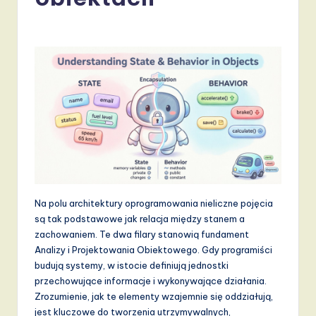
li
s
h
-
L
a
t
e
s
Na polu architektury oprogramowania nieliczne pojęcia
t
są tak podstawowe jak relacja między stanem a
T
zachowaniem. Te dwa filary stanowią fundament
Analizy i Projektowania Obiektowego. Gdy programiści
r
budują systemy, w istocie definiują jednostki
e
przechowujące informacje i wykonywające działania.
Zrozumienie, jak te elementy wzajemnie się oddziałują,
n
jest kluczowe do tworzenia utrzymywalnych,