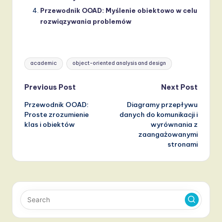
Przewodnik OOAD: Myślenie obiektowo w celu
rozwiązywania problemów
Tags:
academic
object-oriented analysis and design
Post
Previous Post
Next Post
Przewodnik OOAD:
Diagramy przepływu
navigation
Proste zrozumienie
danych do komunikacji i
klas i obiektów
wyrównania z
zaangażowanymi
stronami