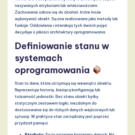
nazywanych atrybutami lub właściwościami.
a
Zachowanie odnosi się do działań, które może
n
wykonywać obiekt. Są one realizowane jako metody lub
funkcje. Oddzielenie i interakcja tych dwóch pojęć
d
decyduje o jakości architektury oprogramowania.
D
Definiowanie stanu w
i
systemach
g
it
oprogramowania
a
Stan to dane, które utrzymują się wewnątrz obiektu.
l
Reprezentuje historię, bieżącą konfigurację lub
I
tożsamość jednostki. Bez stanu obiekt byłby
statycznym zestawem logiki, niezdolnym do
n
dostosowania się do różnych danych wejściowych lub
n
sytuacji. W praktyce stan zarządzany jest poprzez
przydział pamięci.
o
Atrybuty:
Są to nazwane kontenery danych. Na