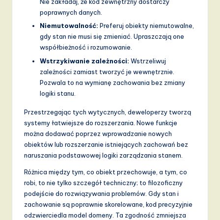
Nie zakładaj, że kod zewnętrzny dostarczy
poprawnych danych.
Niemutowalność:
Preferuj obiekty niemutowalne,
gdy stan nie musi się zmieniać. Upraszczają one
współbieżność i rozumowanie.
Wstrzykiwanie zależności:
Wstrzeliwuj
zależności zamiast tworzyć je wewnętrznie.
Pozwala to na wymianę zachowania bez zmiany
logiki stanu.
Przestrzegając tych wytycznych, deweloperzy tworzą
systemy łatwiejsze do rozszerzania. Nowe funkcje
można dodawać poprzez wprowadzanie nowych
obiektów lub rozszerzanie istniejących zachowań bez
naruszania podstawowej logiki zarządzania stanem.
Różnica między tym, co obiekt przechowuje, a tym, co
robi, to nie tylko szczegół techniczny; to filozoficzny
podejście do rozwiązywania problemów. Gdy stan i
zachowanie są poprawnie skorelowane, kod precyzyjnie
odzwierciedla model domeny. Ta zgodność zmniejsza