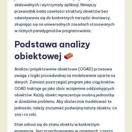
d
skalowalnych i wytrzymały aplikacji. Niniejszy
przewodnik bada zawiłości struktury obiektów bez
s
odwoływania się do konkretnych narzędzi dostawcy,
in
skupiając się na uniwersalnych zasadach stosowanych
w różnych paradygmatów programowania.
A
Podstawa analizy
I,
S
obiektowej
o
Analiza i projektowanie obiektowe (OOAD) przesuwa
f
uwagę z logiki proceduralnej na modelowanie oparte na
t
danych. Zamiast postrzegać program jako ciąg kroków,
OOAD traktuje go jako zbiór wzajemnie oddziałujących
w
obiektów. Każdy obiekt reprezentuje osobną jednostkę
a
w dziedzinie problemu. Aby skutecznie modelować te
jednostki, należy zrozumieć podwójną naturę obiektu: co
r
zna i co robi.
e
Stan odnosi się do stanu obiektu w konkretnym
,
momencie. Jest przechowywany w zmiennych, często