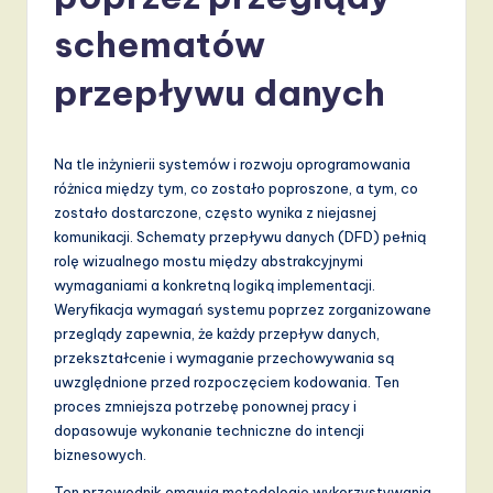
li
s
schematów
h
przepływu danych
-
L
Na tle inżynierii systemów i rozwoju oprogramowania
a
różnica między tym, co zostało poproszone, a tym, co
t
zostało dostarczone, często wynika z niejasnej
komunikacji. Schematy przepływu danych (DFD) pełnią
e
rolę wizualnego mostu między abstrakcyjnymi
s
wymaganiami a konkretną logiką implementacji.
Weryfikacja wymagań systemu poprzez zorganizowane
t
przeglądy zapewnia, że każdy przepływ danych,
T
przekształcenie i wymaganie przechowywania są
uwzględnione przed rozpoczęciem kodowania. Ten
r
proces zmniejsza potrzebę ponownej pracy i
e
dopasowuje wykonanie techniczne do intencji
biznesowych.
n
Ten przewodnik omawia metodologię wykorzystywania