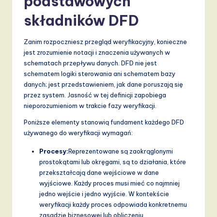
podstawowych
a
składników DFD
n
Zanim rozpoczniesz przegląd weryfikacyjny, konieczne
d
jest zrozumienie notacji i znaczenia używanych w
D
schematach przepływu danych. DFD nie jest
schematem logiki sterowania ani schematem bazy
i
danych; jest przedstawieniem, jak dane poruszają się
g
przez system. Jasność w tej definicji zapobiega
nieporozumieniom w trakcie fazy weryfikacji.
it
Poniższe elementy stanowią fundament każdego DFD
a
używanego do weryfikacji wymagań:
l
Procesy:
Reprezentowane są zaokrąglonymi
I
prostokątami lub okręgami, są to działania, które
n
przekształcają dane wejściowe w dane
wyjściowe. Każdy proces musi mieć co najmniej
n
jedno wejście i jedno wyjście. W kontekście
o
weryfikacji każdy proces odpowiada konkretnemu
zasadzie biznesowej lub obliczeniu