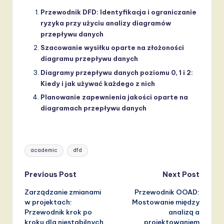
Przewodnik DFD: Identyfikacja i ograniczanie
ryzyka przy użyciu analizy diagramów
przepływu danych
Szacowanie wysiłku oparte na złożoności
diagramu przepływu danych
Diagramy przepływu danych poziomu 0, 1 i 2:
Kiedy i jak używać każdego z nich
Planowanie zapewnienia jakości oparte na
diagramach przepływu danych
Tags:
academic
dfd
Post
Previous Post
Next Post
Zarządzanie zmianami
Przewodnik OOAD:
navigation
w projektach:
Mostowanie między
Przewodnik krok po
analizą a
kroku dla niestabilnych
projektowaniem