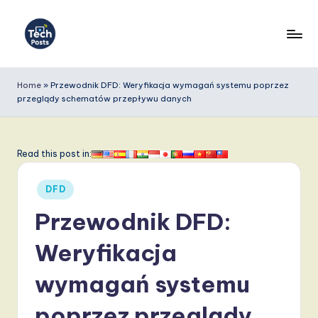
Skip
to
T
content
e
Home
»
Przewodnik DFD: Weryfikacja wymagań systemu poprzez
przeglądy schematów przepływu danych
c
h
P
Read this post in:
o
Posted
DFD
s
in
Przewodnik DFD:
t
s
Weryfikacja
P
wymagań systemu
o
poprzez przeglądy