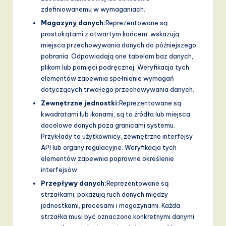
v
zdefiniowanemu w wymaganiach.
a
Magazyny danych:
Reprezentowane są
prostokątami z otwartym końcem, wskazują
ti
miejsca przechowywania danych do późniejszego
o
pobrania. Odpowiadają one tabelom baz danych,
plikom lub pamięci podręcznej. Weryfikacja tych
n
elementów zapewnia spełnienie wymagań
dotyczących trwałego przechowywania danych.
Zewnętrzne jednostki:
Reprezentowane są
kwadratami lub ikonami, są to źródła lub miejsca
docelowe danych poza granicami systemu.
Przykłady to użytkownicy, zewnętrzne interfejsy
API lub organy regulacyjne. Weryfikacja tych
elementów zapewnia poprawne określenie
interfejsów.
Przepływy danych:
Reprezentowane są
strzałkami, pokazują ruch danych między
jednostkami, procesami i magazynami. Każda
strzałka musi być oznaczona konkretnymi danymi