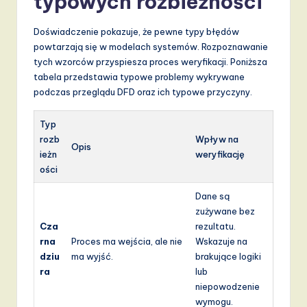
typowych rozbieżności
Doświadczenie pokazuje, że pewne typy błędów
powtarzają się w modelach systemów. Rozpoznawanie
tych wzorców przyspiesza proces weryfikacji. Poniższa
tabela przedstawia typowe problemy wykrywane
podczas przeglądu DFD oraz ich typowe przyczyny.
Typ
rozb
Wpływ na
Opis
ieżn
weryfikację
ości
Dane są
zużywane bez
Cza
rezultatu.
rna
Proces ma wejścia, ale nie
Wskazuje na
dziu
ma wyjść.
brakujące logiki
ra
lub
niepowodzenie
wymogu.