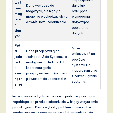
waż
Dane wchodzą do
dane lub
ony
magazynu, ale nigdy z
brakujące
mag
niego nie wychodzą, lub na
wymagania
azy
odwrót, bez uzasadnienia.
dotyczące
n
pobierania
dan
danych.
ych
Pętl
Może
a
Dane przepływają od
wskazywać na
jedn
Jednostki A do Systemu, a
obejście
ost
następnie do Jednostki B,
systemu lub
ki
która następnie
nieporozumienie
zew
przepływa bezpośrednio z
z zakresu granic
nętr
powrotem do Jednostki A.
systemu.
znej
Rozwiązywanie tych rozbieżności podczas przeglądu
zapobiega ich przekształceniu się w błędy w systemie
produkcyjnym. Każdy wykryty problem powinien być
zarejestrowany z oceną poważności i przypisany do