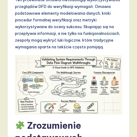
d
przeglądów DFD do weryfikacji wymagań. Omawia
s
podstawowe elementy modelowania danych, kroki
procedur formalnej weryfikacji oraz metryki
in
wykorzystywane do oceny sukcesu. Skupiając się na
A
przepływie informacji, a nie tylko na funkcjonalnościach,
zespoły mogą wykryć luki logiczne, które tradycyjne
I,
wymagania oparte na tekście często pomijają.
S
o
f
t
w
a
r
Zrozumienie
e
,