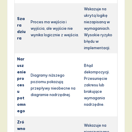
Wskazuje na
ukrytą logikę
Sza
Proces ma wejścia i
niezapisaną w
ra
wyjścia, ale wyjście nie
wymaganiach.
dziu
wynika logicznie z wejścia.
Wysokie ryzyko
ra
błędu w
implementacji.
Nar
usz
Błąd
enie
dekompozycji.
Diagramy niższego
pro
Przesunięcie
poziomu pokazują
ces
zakresu lub
przepływy nieobecne na
u
brakujące
diagramie nadrzędnej.
pot
wymagania
omn
nadrzędne.
ego
Zró
Wskazuje na
wno
nieprzypisane