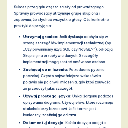
Sukces przeglądu często zależy od prowadzącego.
Sprawny prowadzący utrzymuje grupę skupioną i
zapewnia, że słychać wszystkie głosy. Oto konkretne
praktyki do przyjęcia:
Utrzymuj granice:
Jeśli dyskusja odchyla się w
stronę szczegółów implementacji technicznej (np.
„Czy powinniśmy użyć SQL czy NoSQL?”), odłóż ją.
Skup się na przepływie danych. Szczegóły
implementacji mogą zostać omówione osobno.
Zachęcaj do milczenia:
Po zadaaniu pytania
poczekaj. Często najważniejsza wskazówka
pojawia się po chwili milczenia, gdy ktoś zauważa,
że przeoczył jakiś szczegół.
Używaj prostego języka:
Unikaj żargonu podczas
opisywania diagramu. Używaj słów, które rozumieją
stakeholderzy biznesowi. Jeśli termin jest
konieczny, zdefiniuj go od razu.
Dokumentuj decyzje:
Każda decyzja podjęta