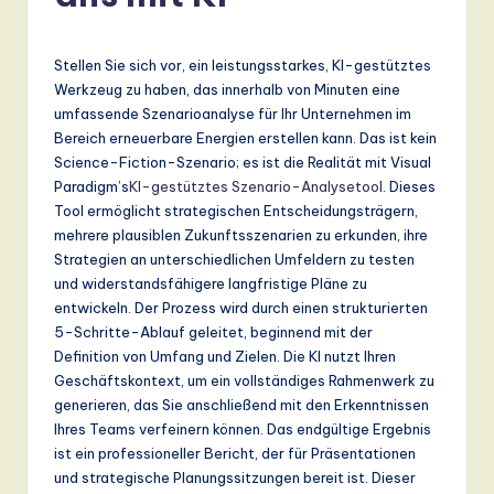
r
m
Stellen Sie sich vor, ein leistungsstarkes, KI-gestütztes
a
Werkzeug zu haben, das innerhalb von Minuten eine
n
umfassende Szenarioanalyse für Ihr Unternehmen im
Bereich erneuerbare Energien erstellen kann. Das ist kein
-
Science-Fiction-Szenario; es ist die Realität mit Visual
L
Paradigm’s
KI-gestütztes Szenario-Analysetool
. Dieses
Tool ermöglicht strategischen Entscheidungsträgern,
a
mehrere plausiblen Zukunftsszenarien zu erkunden, ihre
t
Strategien an unterschiedlichen Umfeldern zu testen
und widerstandsfähigere langfristige Pläne zu
e
entwickeln. Der Prozess wird durch einen strukturierten
s
5-Schritte-Ablauf geleitet, beginnend mit der
Definition von Umfang und Zielen. Die KI nutzt Ihren
t
Geschäftskontext, um ein vollständiges Rahmenwerk zu
T
generieren, das Sie anschließend mit den Erkenntnissen
Ihres Teams verfeinern können. Das endgültige Ergebnis
r
ist ein professioneller Bericht, der für Präsentationen
e
und strategische Planungssitzungen bereit ist. Dieser