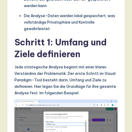
werden kann.
a
Die Analyse-Daten werden lokal gespeichert, was
n
vollständige Privatsphäre und Kontrolle
d
gewährleistet.
D
Schritt 1: Umfang und
ig
Ziele definieren
it
a
Jede strategische Analyse beginnt mit einer klaren
Verständnis der Problematik. Der erste Schritt im Visual
l
Paradigm-Tool besteht darin, Umfang und Ziele zu
In
definieren. Hier legen Sie die Grundlage für Ihre gesamte
Analyse fest. Im folgenden Beispiel:
n
o
v
a