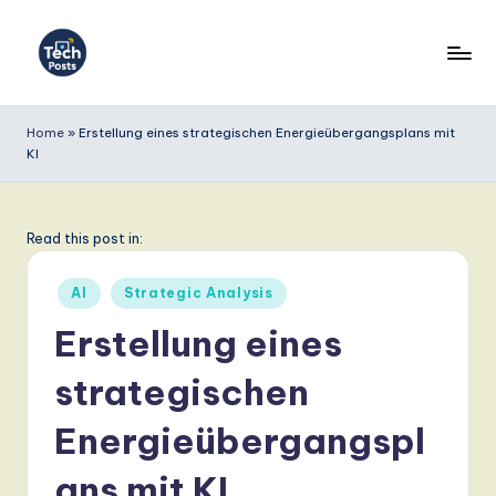
Skip
to
T
content
e
Home
»
Erstellung eines strategischen Energieübergangsplans mit
KI
c
h
P
Read this post in:
o
Posted
AI
Strategic Analysis
s
in
Erstellung eines
t
strategischen
s
G
Energieübergangspl
e
ans mit KI