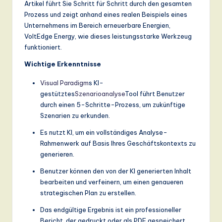
Artikel führt Sie Schritt für Schritt durch den gesamten
n
Prozess und zeigt anhand eines realen Beispiels eines
d
Unternehmens im Bereich erneuerbare Energien,
VoltEdge Energy, wie dieses leistungsstarke Werkzeug
s
funktioniert.
in
Wichtige Erkenntnisse
A
Visual Paradigm
s KI-
I,
gestütztes
Szenarioanalyse
Tool führt Benutzer
S
durch einen 5-Schritte-Prozess, um zukünftige
Szenarien zu erkunden.
o
Es nutzt KI, um ein vollständiges Analyse-
ft
Rahmenwerk auf Basis Ihres Geschäftskontexts zu
w
generieren.
a
Benutzer können den von der KI generierten Inhalt
bearbeiten und verfeinern, um einen genaueren
r
strategischen Plan zu erstellen.
e
Das endgültige Ergebnis ist ein professioneller
,
Bericht, der gedruckt oder als PDF gespeichert