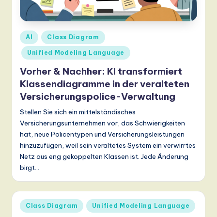
r
m
a
Posted
AI
Class Diagram
n
in
Unified Modeling Language
-
Vorher & Nachher: KI transformiert
L
Klassendiagramme in der veralteten
a
Versicherungspolice-Verwaltung
t
Stellen Sie sich ein mittelständisches
Versicherungsunternehmen vor, das Schwierigkeiten
e
hat, neue Policentypen und Versicherungsleistungen
s
hinzuzufügen, weil sein veraltetes System ein verwirrtes
Netz aus eng gekoppelten Klassen ist. Jede Änderung
t
birgt…
T
r
Posted
e
Class Diagram
Unified Modeling Language
in