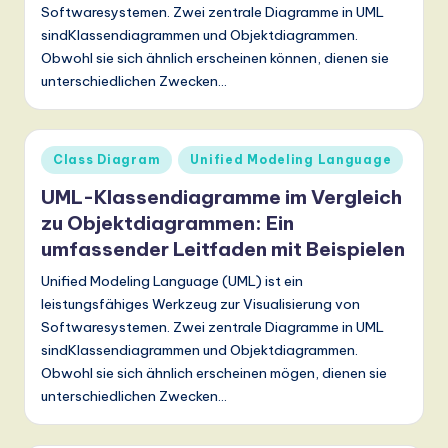
Softwaresystemen. Zwei zentrale Diagramme in UML
a
sindKlassendiagrammen und Objektdiagrammen.
n
Obwohl sie sich ähnlich erscheinen können, dienen sie
unterschiedlichen Zwecken…
d
D
ig
Posted
Class Diagram
Unified Modeling Language
in
it
UML-Klassendiagramme im Vergleich
zu Objektdiagrammen: Ein
a
umfassender Leitfaden mit Beispielen
l
Unified Modeling Language (UML) ist ein
In
leistungsfähiges Werkzeug zur Visualisierung von
n
Softwaresystemen. Zwei zentrale Diagramme in UML
sindKlassendiagrammen und Objektdiagrammen.
o
Obwohl sie sich ähnlich erscheinen mögen, dienen sie
v
unterschiedlichen Zwecken…
a