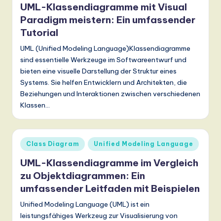
n
UML-Klassendiagramme mit Visual
Paradigm meistern: Ein umfassender
d
Tutorial
s
UML (Unified Modeling Language)Klassendiagramme
in
sind essentielle Werkzeuge im Softwareentwurf und
A
bieten eine visuelle Darstellung der Struktur eines
Systems. Sie helfen Entwicklern und Architekten, die
I,
Beziehungen und Interaktionen zwischen verschiedenen
S
Klassen…
o
ft
Posted
Class Diagram
Unified Modeling Language
w
in
UML-Klassendiagramme im Vergleich
a
zu Objektdiagrammen: Ein
r
umfassender Leitfaden mit Beispielen
e
Unified Modeling Language (UML) ist ein
leistungsfähiges Werkzeug zur Visualisierung von
,