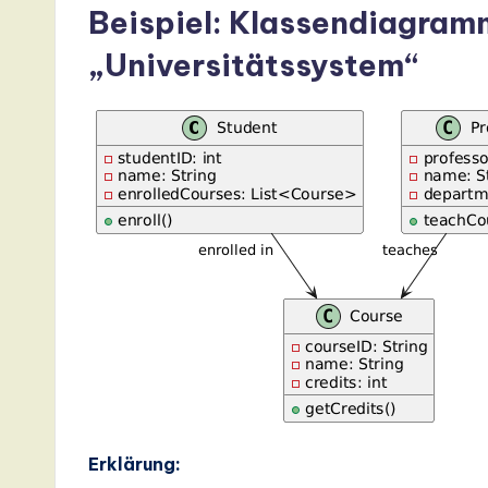
I,
Beispiel: Klassendiagramm
S
„Universitätssystem“
o
ft
w
a
r
e
,
a
n
Erklärung: