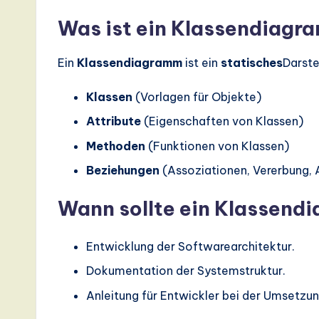
s
Was ist ein Klassendiagr
t
Ein
Klassendiagramm
ist ein
statisches
Darste
T
Klassen
(Vorlagen für Objekte)
r
Attribute
(Eigenschaften von Klassen)
e
Methoden
(Funktionen von Klassen)
n
Beziehungen
(Assoziationen, Vererbung, 
d
Wann sollte ein Klassen
s
Entwicklung der Softwarearchitektur.
in
Dokumentation der Systemstruktur.
A
Anleitung für Entwickler bei der Umsetzun