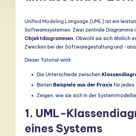
G
e
Unified Modeling Language (UML)
ist ein leist
r
Softwaresystemen. Zwei zentrale Diagramme i
Objektdiagrammen
. Obwohl sie sich ähnlich 
m
Zwecken bei der Softwaregestaltung und -ana
a
Dieser Tutorial wird:
n
Die Unterschiede zwischen
Klassendiag
-
Bieten
Beispiele aus der Praxis
für jedes.
L
Zeigen, wie sie sich in der Systemmodelli
a
1. UML-Klassendiag
t
eines Systems
e