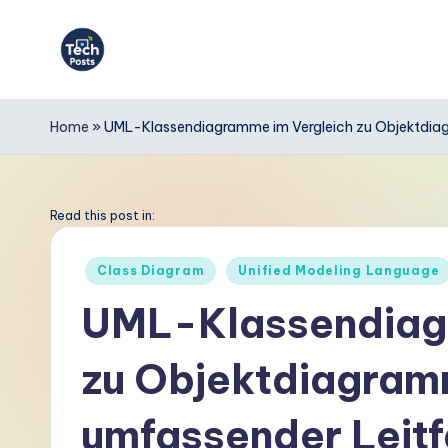
Skip
to
T
content
e
Home
»
UML-Klassendiagramme im Vergleich zu Objektdiagr
c
h
Read this post in:
P
Posted
Class Diagram
Unified Modeling Language
in
o
UML-Klassendiag
s
zu Objektdiagram
t
s
umfassender Leitf