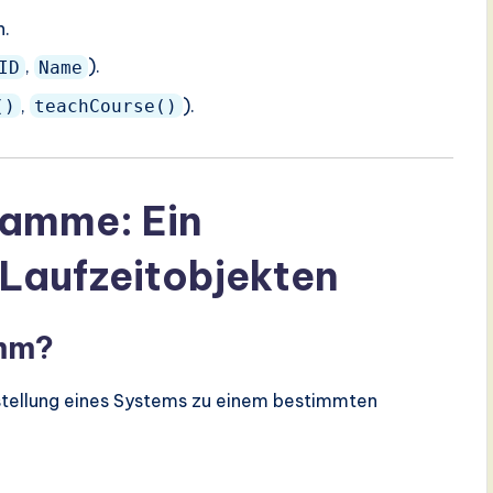
n.
,
).
ID
Name
,
).
()
teachCourse()
ramme: Ein
Laufzeitobjekten
amm?
tellung eines Systems zu einem bestimmten