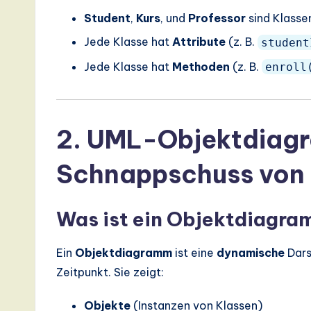
d
Student
,
Kurs
, und
Professor
sind Klasse
D
Jede Klasse hat
Attribute
(z. B.
student
Jede Klasse hat
Methoden
(z. B.
enroll
i
g
it
2. UML-Objektdiag
a
Schnappschuss von 
l
Was ist ein Objektdiagr
In
n
Ein
Objektdiagramm
ist eine
dynamische
Dars
Zeitpunkt. Sie zeigt:
o
v
Objekte
(Instanzen von Klassen)