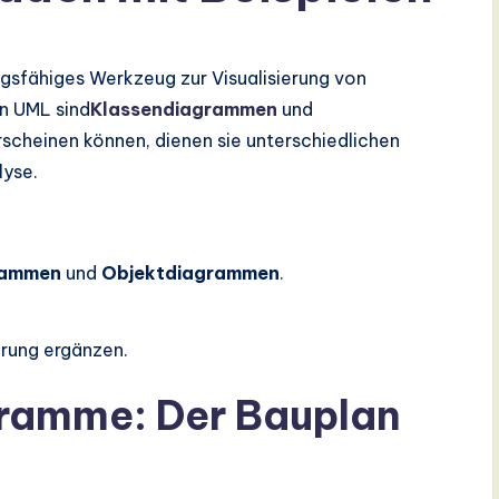
ungsfähiges Werkzeug zur Visualisierung von
n UML sind
Klassendiagrammen
und
erscheinen können, dienen sie unterschiedlichen
lyse.
rammen
und
Objektdiagrammen
.
erung ergänzen.
ramme: Der Bauplan