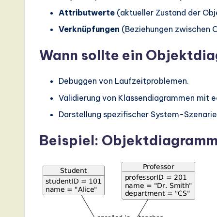
Attributwerte
(aktueller Zustand der Obj
a
Verknüpfungen
(Beziehungen zwischen O
ti
Wann sollte ein Objektd
o
n
Debuggen von Laufzeitproblemen.
Validierung von Klassendiagrammen mit e
Darstellung spezifischer System-Szenarie
Beispiel: Objektdiagramm 