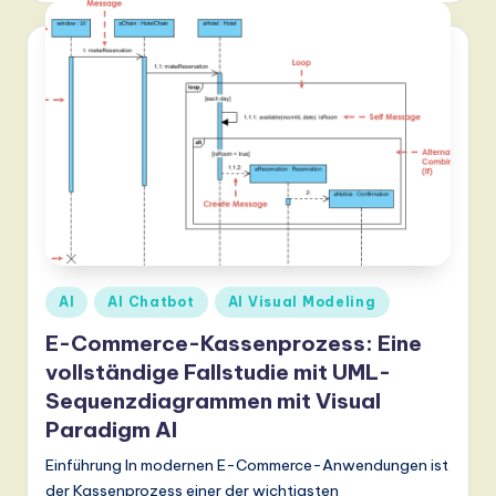
ti
o
n
Posted
AI
AI Chatbot
AI Visual Modeling
in
E-Commerce-Kassenprozess: Eine
vollständige Fallstudie mit UML-
Sequenzdiagrammen mit Visual
Paradigm AI
Einführung In modernen E-Commerce-Anwendungen ist
der Kassenprozess einer der wichtigsten