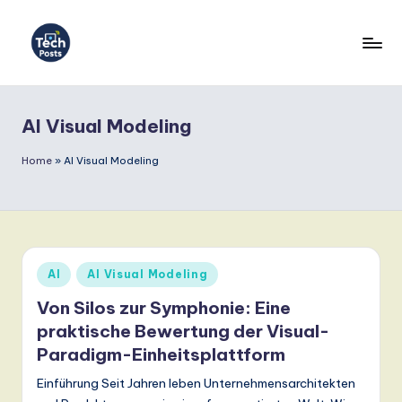
Skip
to
T
content
e
AI Visual Modeling
c
h
Home
»
AI Visual Modeling
P
o
s
Posted
AI
AI Visual Modeling
t
in
Von Silos zur Symphonie: Eine
s
praktische Bewertung der Visual-
G
Paradigm-Einheitsplattform
e
Einführung Seit Jahren leben Unternehmensarchitekten