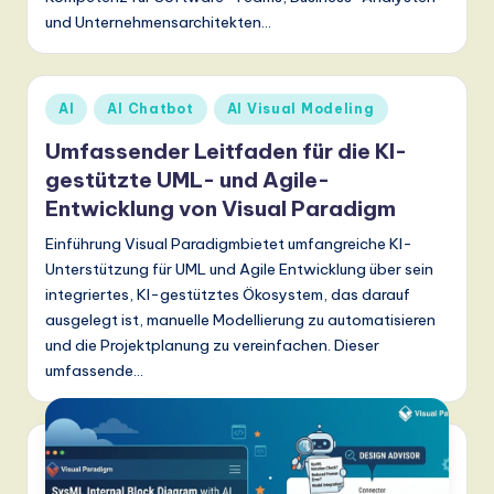
n
und Unternehmensarchitekten…
d
s
Posted
AI
AI Chatbot
AI Visual Modeling
in
in
Umfassender Leitfaden für die KI-
A
gestützte UML- und Agile-
I,
Entwicklung von Visual Paradigm
S
Einführung Visual Paradigmbietet umfangreiche KI-
o
Unterstützung für UML und Agile Entwicklung über sein
integriertes, KI-gestütztes Ökosystem, das darauf
ft
ausgelegt ist, manuelle Modellierung zu automatisieren
w
und die Projektplanung zu vereinfachen. Dieser
umfassende…
a
r
e
,