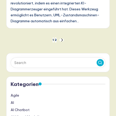
revolutioniert, indem es einen integrierten KI-
Diagrammerzeuger eingeführt hat. Dieses Werkzeug
ermöglicht es Benutzern, UML-Zustandsmaschinen-
Diagramme automatisch aus einfachen…
Seitennummerierung
1
2
NEXT
PAGE
der
Beiträge
Kategorien
Agile
AI
AI Chatbot