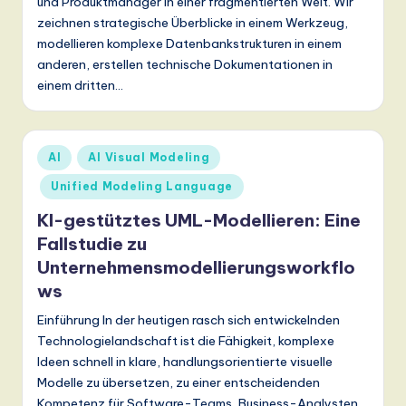
r
und Produktmanager in einer fragmentierten Welt. Wir
zeichnen strategische Überblicke in einem Werkzeug,
m
modellieren komplexe Datenbankstrukturen in einem
a
anderen, erstellen technische Dokumentationen in
n
einem dritten…
-
L
Posted
AI
AI Visual Modeling
in
a
Unified Modeling Language
t
KI-gestütztes UML-Modellieren: Eine
e
Fallstudie zu
Unternehmensmodellierungsworkflo
s
ws
t
Einführung In der heutigen rasch sich entwickelnden
T
Technologielandschaft ist die Fähigkeit, komplexe
r
Ideen schnell in klare, handlungsorientierte visuelle
Modelle zu übersetzen, zu einer entscheidenden
e
Kompetenz für Software-Teams, Business-Analysten