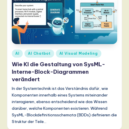
a
n
d
D
ig
Posted
AI
AI Chatbot
AI Visual Modeling
it
in
Wie KI die Gestaltung von SysML-
a
Interne-Block-Diagrammen
l
verändert
In
In der Systemtechnik ist das Verständnis dafür, wie
n
Komponenten innerhalb eines Systems miteinander
o
interagieren, ebenso entscheidend wie das Wissen
darüber, welche Komponenten existieren. Während
v
SysML-Blockdefinitionsschemata (BDDs) definieren die
a
Struktur der Teile…