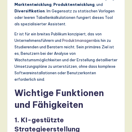
Marktentwicklung
,
Produktentwicklung
, und
a
Diversifikation
. Im Gegensatz zu statischen Vorlagen
n
oder leeren Tabellenkalkulationen fungiert dieses Tool
als spezialisierter Assistent.
d
Er ist für ein breites Publikum konzipiert, das von
D
Unternehmensführern und
Produktmanagern
bis hin zu
ig
Studierenden und Beratern reicht. Sein primäres Ziel ist
es, Benutzern bei der Analyse von
it
Wachstumsmöglichkeiten und der Erstellung detaillierter
a
Umsetzungspläne zu unterstützen, ohne dass komplexe
Softwareinstallationen oder Benutzerkonten
l
erforderlich sind.
In
Wichtige Funktionen
n
und Fähigkeiten
o
v
1. KI-gestützte
a
Strategieerstellung