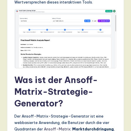
Wertversprechen dieses interaktiven Tools.
n
d
s
in
A
I,
S
o
Was ist der Ansoff-
ft
Matrix-Strategie-
w
a
Generator?
r
Der Ansoff-Matrix-Strategie-Generator ist eine
e
webbasierte Anwendung, die Benutzer durch die vier
,
Quadranten der
Ansoff-Matrix
:
Marktdurchdringung
,