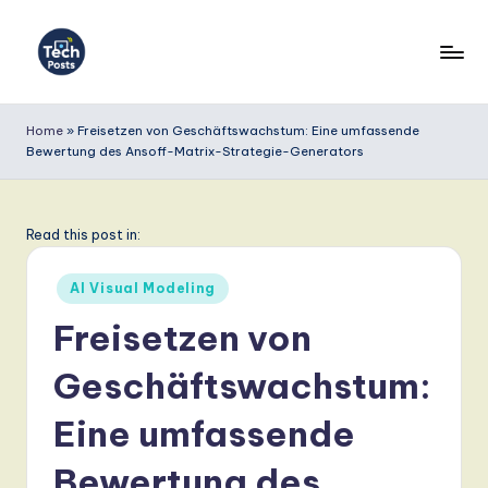
Skip
to
T
content
e
Home
»
Freisetzen von Geschäftswachstum: Eine umfassende
Bewertung des Ansoff-Matrix-Strategie-Generators
c
h
P
Read this post in:
o
Posted
AI Visual Modeling
s
in
Freisetzen von
t
Geschäftswachstum:
s
G
Eine umfassende
e
Bewertung des