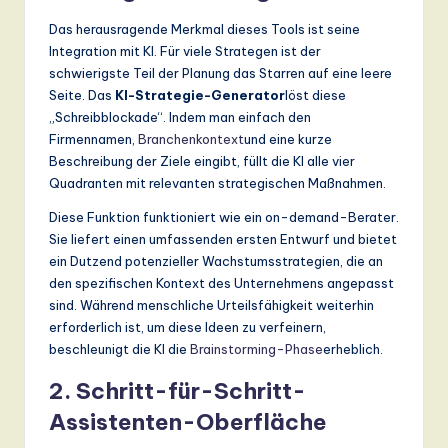
ti
Das herausragende Merkmal dieses Tools ist seine
o
Integration mit KI. Für viele Strategen ist der
n
schwierigste Teil der Planung das Starren auf eine leere
Seite. Das
KI-Strategie-Generator
löst diese
„Schreibblockade“. Indem man einfach den
Firmennamen,
Branchenkontext
und eine kurze
Beschreibung der Ziele eingibt, füllt die KI alle vier
Quadranten mit relevanten strategischen Maßnahmen.
Diese Funktion funktioniert wie ein on-demand-Berater.
Sie liefert einen umfassenden ersten Entwurf und bietet
ein Dutzend potenzieller Wachstumsstrategien, die an
den spezifischen Kontext des Unternehmens angepasst
sind. Während menschliche Urteilsfähigkeit weiterhin
erforderlich ist, um diese Ideen zu verfeinern,
beschleunigt die KI die
Brainstorming-Phase
erheblich.
2. Schritt-für-Schritt-
Assistenten-Oberfläche