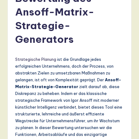
r
Ansoff-Matrix-
m
a
Strategie-
n
Generators
-
L
Strategische Planung
ist die Grundlage jedes
a
erfolgreichen Unternehmens, doch der Prozess, von
t
abstrakten Zielen zu umsetzbaren Maßnahmen zu
gelangen, ist oft von Komplexität geprägt. Der
Ansoff-
e
Matrix-Strategie-Generator
zielt darauf ab, diese
s
Diskrepanz zu beheben. Indem er das klassische
strategische Framework von Igor Ansoff mit moderner
t
künstlicher Intelligenz verbindet, bietet dieses Tool eine
T
strukturierte, lehrreiche und äußerst effiziente
Wegstrecke für Unternehmensführer, um ihr Wachstum
r
zu planen. In dieser Bewertung untersuchen wir die
e
Funktionen, Arbeitsabläufe und das einzigartige