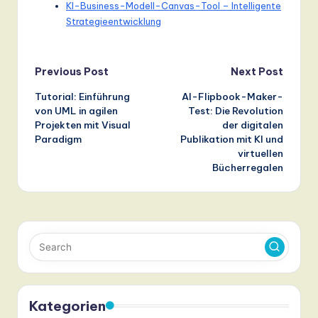
KI-Business-Modell-Canvas-Tool – Intelligente
Strategieentwicklung
Post
Previous Post
Next Post
Tutorial: Einführung
AI-Flipbook-Maker-
navigation
von UML in agilen
Test: Die Revolution
Projekten mit Visual
der digitalen
Paradigm
Publikation mit KI und
virtuellen
Bücherregalen
Kategorien