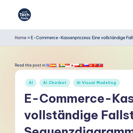
Skip
to
T
content
e
Home
»
E-Commerce-Kassenprozess: Eine vollständige Fal
c
h
Read this post in:
P
Posted
AI
AI Chatbot
AI Visual Modeling
o
in
E-Commerce-Kass
s
vollständige Fall
t
s
Sequenzdiagramme