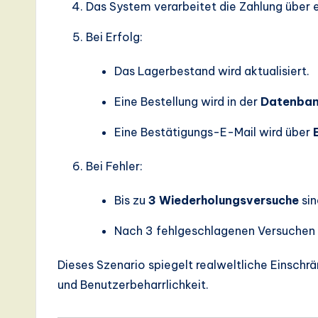
Das System verarbeitet die Zahlung über 
d
Bei Erfolg:
D
i
Das Lagerbestand wird aktualisiert.
g
Eine Bestellung wird in der
Datenba
it
Eine Bestätigungs-E-Mail wird über
a
Bei Fehler:
l
Bis zu
3 Wiederholungsversuche
sin
In
Nach 3 fehlgeschlagenen Versuchen wi
n
Dieses Szenario spiegelt realweltliche Einsch
o
und Benutzerbeharrlichkeit.
v