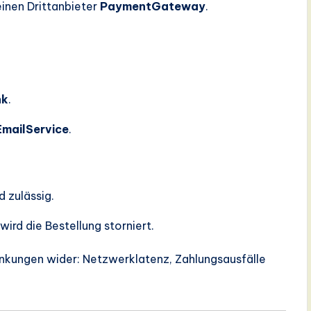
einen Drittanbieter
PaymentGateway
.
nk
.
EmailService
.
d zulässig.
rd die Bestellung storniert.
ränkungen wider: Netzwerklatenz, Zahlungsausfälle