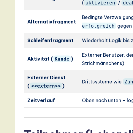
(
/
aktivieren
dea
Bedingte Verzweigun
Alternativfragment
gege
erfolgreich
Schleifenfragment
Wiederholt Logik bis 
Externer Benutzer, der
Aktivität (
)
Kunde
Strichmännchens)
Externer Dienst
Drittsysteme wie
Za
(
)
<<extern>>
Zeitverlauf
Oben nach unten – log