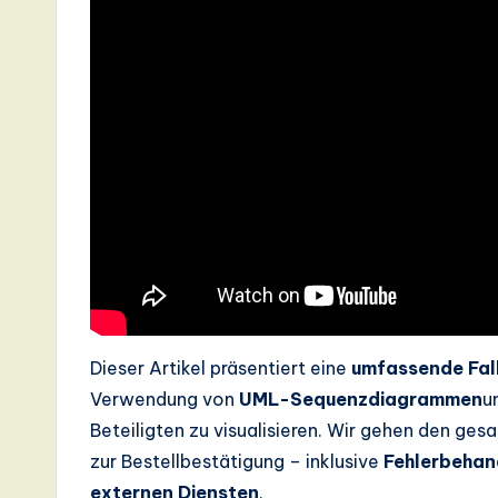
s
t
T
r
e
n
d
s
Dieser Artikel präsentiert eine
umfassende Fal
Verwendung von
UML-Sequenzdiagrammen
u
in
Beteiligten zu visualisieren. Wir gehen den g
A
zur Bestellbestätigung – inklusive
Fehlerbehan
externen Diensten
.