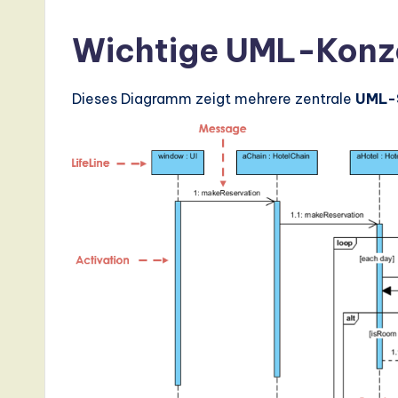
a
Wichtige UML-Konz
ti
Dieses Diagramm zeigt mehrere zentrale
UML-
o
n