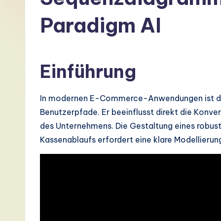
G
Paradigm AI
e
r
Einführung
m
a
In modernen E-Commerce-Anwendungen ist der
n
Benutzerpfade. Er beeinflusst direkt die Konv
des Unternehmens. Die Gestaltung eines robust
-
Kassenablaufs erfordert eine klare Modellier
L
a
t
e