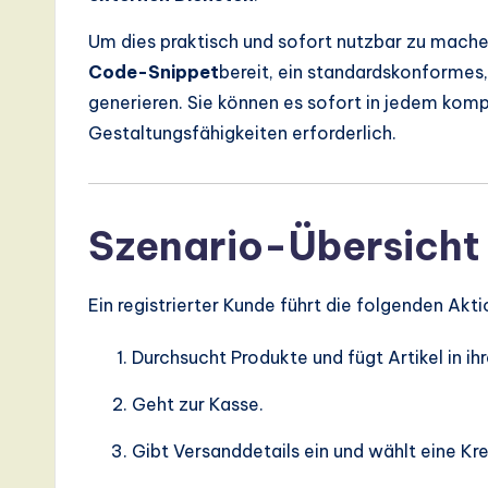
I,
Um dies praktisch und sofort nutzbar zu machen
S
Code-Snippet
bereit, ein standardskonforme
o
generieren. Sie können es sofort in jedem kom
Gestaltungsfähigkeiten erforderlich.
ft
w
a
Szenario-Übersicht
r
Ein registrierter Kunde führt die folgenden Akt
e
Durchsucht Produkte und fügt Artikel in ih
,
Geht zur Kasse.
a
Gibt Versanddetails ein und wählt eine Kr
n