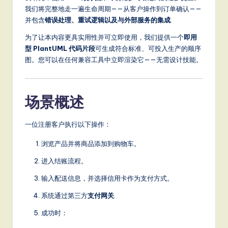
a
我们将完整地走一遍生命周期——从客户操作到订单确认——
并包含
错误处理、重试逻辑以及与外部服务的集成
.
t
为了让本内容更具实用性并可立即使用，我们提供一个
即用
e
型 PlantUML 代码片段
可生成符合标准、可投入生产的顺序
s
图。您可以在任何兼容工具中立即渲染它——无需设计技能。
t
T
场景概述
r
e
一位注册客户执行以下操作：
n
浏览产品并将商品添加到购物车。
d
进入结账流程。
s
输入配送信息，并选择信用卡作为支付方式。
in
系统通过第三方
支付网关
.
A
成功时：
I,