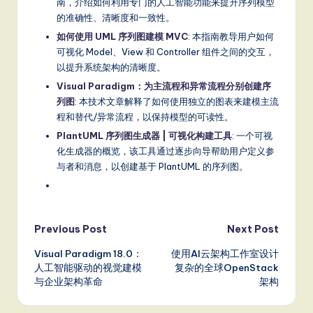
南，介绍如何利用专门的人工智能功能来提升序列模型
的准确性、清晰度和一致性。
如何使用 UML 序列图建模 MVC
: 本指南教导用户如何
可视化 Model、View 和 Controller 组件之间的交互，
以提升系统架构的清晰度。
Visual Paradigm：为主流程和异常流程分别创建序
列图
: 本技术文章解释了如何使用独立的图表来建模主流
程和替代/异常流程，以保持模型的可读性。
PlantUML 序列图生成器 | 可视化构建工具
: 一个可视
化生成器的概览，该工具通过逐步向导帮助用户定义参
与者和消息，以创建基于 PlantUML 的序列图。
Post
Previous Post
Next Post
Visual Paradigm 18.0：
使用AI云架构工作室设计
navigation
人工智能驱动的视觉建模
复杂的全球OpenStack
与企业架构革命
架构