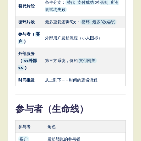
条件分支：
对
替代 支付成功
否则 所有
替代片段
尝试均失败
循环片段
最多重复逻辑3次：
循环 最多3次尝试
参与者（
客
外部用户发起流程（小人图标）
)
户
外部服务
（
第三方系统，例如
<<外部
支付网关
)
>>
时间推进
从上到下——时间的逻辑流程
参与者（生命线）
参与者
角色
发起结账的参与者
客户