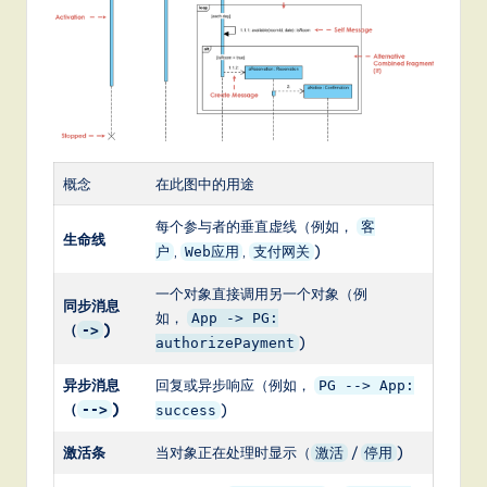
it
a
l
In
n
o
概念
在此图中的用途
v
每个参与者的垂直虚线（例如，
客
生命线
,
,
)
户
Web应用
支付网关
a
ti
一个对象直接调用另一个对象（例
同步消息
如，
App -> PG:
o
（
)
->
)
authorizePayment
n
异步消息
回复或异步响应（例如，
PG --> App:
（
)
-->
)
success
激活条
当对象正在处理时显示（
/
)
激活
停用