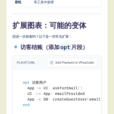
容性
等工具中使用
扩展图表：可能的变体
想进一步探索吗？以下是一些常见扩展：
访客结账（添加
片段）
opt
PLANTUML
Edit Plantuml in VPasCode
opt
 访客用户

  App 
->
 UI
:
 askForEmail
(
)
  UI 
-->
 App
:
 emailProvided

  App 
->
 DB
:
 createGuestUser
(
email
)
end