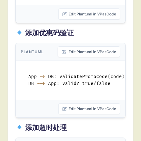
Edit Plantuml in VPasCode
添加优惠码验证
PLANTUML
Edit Plantuml in VPasCode
App 
->
 DB
:
 validatePromoCode
(
code
)
DB 
-->
 App
:
Edit Plantuml in VPasCode
添加超时处理