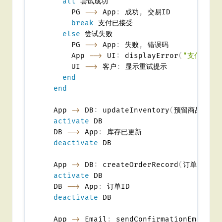
alt
 尝试成功

      PG 
-->
 App
:
 成功
,
 交易ID

break
 支付已接受

else
 尝试失败

      PG 
-->
 App
:
 失败
,
 错误码

      App 
-->
 UI
:
 displayError
(
"支付被拒绝
      UI 
-->
 客户
:
 显示重试提示

end
end
  App 
->
 DB
:
 updateInventory
(
预留商品
)
activate
 DB

  DB 
-->
 App
:
 库存已更新

deactivate
 DB

  App 
->
 DB
:
 createOrderRecord
(
订单详情
,
 
activate
 DB

  DB 
-->
 App
:
 订单ID

deactivate
 DB

  App 
->
 Email
:
 sendConfirmationEmail
(
订