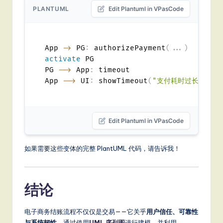
PLANTUML
Edit Plantuml in VPasCode
App 
->
 PG
:
 authorizePayment
(
...
)
activate
 PG

PG 
-->
 App
:
 timeout

App 
-->
 UI
:
 showTimeout
(
"支付耗时过长..."
)
Edit Plantuml in VPasCode
如果需要这些变体的完整 PlantUML 代码，请告诉我！
结论
电子商务结账流程不仅仅是交易——它关乎
用户信任、可靠性
与系统韧性
。通过使用
UML
序列图
进行建模，并利用