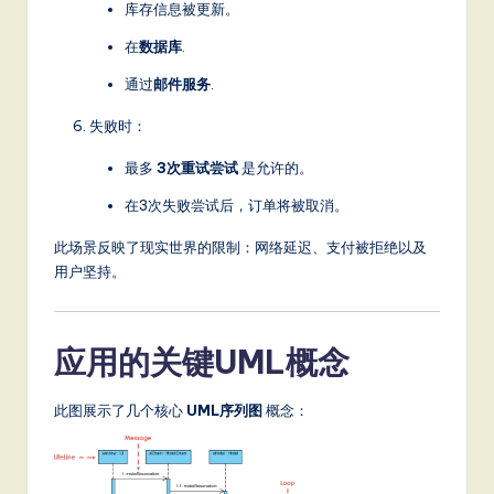
库存信息被更新。
S
在
数据库
.
o
通过
邮件服务
.
ft
失败时：
w
最多
3次重试尝试
是允许的。
a
在3次失败尝试后，订单将被取消。
r
e
此场景反映了现实世界的限制：网络延迟、支付被拒绝以及
用户坚持。
,
a
应用的关键UML概念
n
d
此图展示了几个核心
UML序列图
概念：
D
ig