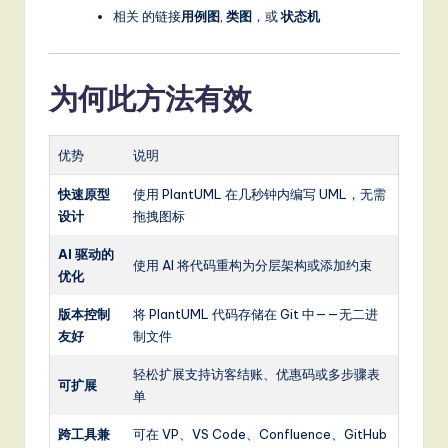
相关 的链接
用例图
,
类图
，或
状态机
为何此方法有效
优势
说明
快速原型
使用 PlantUML 在几秒钟内编写 UML，无需
设计
拖拽图标
AI 驱动的
使用 AI 将代码重构为分层架构或添加约束
优化
版本控制
将 PlantUML 代码存储在 Git 中——无二进
友好
制文件
轻松扩展支持访客结账、优惠码或多步骤表
可扩展
单
跨工具兼
可在 VP、VS Code、Confluence、GitHub