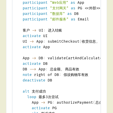
participant
"Web应用"
as
participant
"支付网关"
as
participant
"数据库"
as
participant
"邮件服务"
as
 Email

客户 
->
 UI
:
activate
 UI

UI 
->
 App
:
 submitCheckout
(
收货信息
,
 支付信
activate
 App

App 
->
 DB
:
 validateCartAndCalculateTota
activate
 DB

DB 
-->
 App
:
 总金额
,
note
 right of DB
:
deactivate
 DB

alt
 支付成功

loop
 最多3次尝试

    App 
->
 PG
:
 authorizePayment
(
总金额
,
 
activate
 PG
