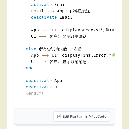
activate
 Email

  Email 
-->
 App
:
 邮件已发送

deactivate
 Email

  App 
-->
 UI
:
 displaySuccess
(
订单ID
,
 追踪
  UI 
-->
 客户
:
 显示订单确认

else
 所有尝试均失败（3次后）

  App 
-->
 UI
:
 displayFinalError
(
"重试后支
  UI 
-->
 客户
:
end
deactivate
deactivate
@enduml
Edit Plantuml in VPasCode