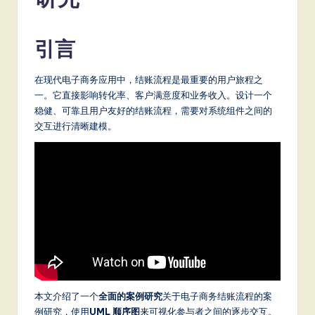
m
p
引言
li
fi
在现代电子商务应用中，结账流程是最重要的用户旅程之
e
一。它直接影响转化率、客户满意度和业务收入。设计一个
稳健、可靠且用户友好的结账流程，需要对系统组件之间的
d
交互进行清晰建模。
C
hi
n
e
s
e
-
本文介绍了一个
全面的案例研究
关于电子商务结账流程的案
L
例研究，使用
UML 顺序图
来可视化参与者之间的逐步交互。