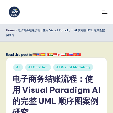
Skip
to
T
content
e
Home
»
电子商务结账流程：使用 Visual Paradigm AI 的完整 UML 顺序图案
例研究
c
h
P
Read this post in:
o
Posted
AI
AI Chatbot
AI Visual Modeling
s
in
电子商务结账流程：使
t
s
用 Visual Paradigm AI
S
的完整 UML 顺序图案例
i
研究