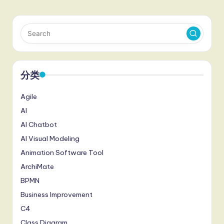
分类
Agile
AI
AI Chatbot
AI Visual Modeling
Animation Software Tool
ArchiMate
BPMN
Business Improvement
C4
Class Diagram