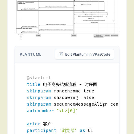
PLANTUML
Edit Plantuml in VPasCode
@startuml
title
skinparam
skinparam
skinparam
autonumber
"<b>[0]"
actor
participant
"浏览器"
as