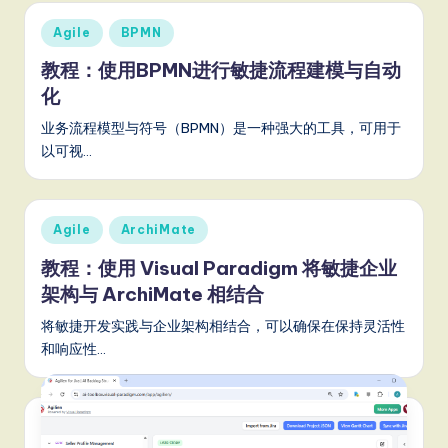
m
p
Posted
Agile
BPMN
in
li
教程：使用BPMN进行敏捷流程建模与自动
化
fi
e
业务流程模型与符号（BPMN）是一种强大的工具，可用于
以可视…
d
C
hi
Posted
Agile
ArchiMate
in
n
教程：使用 Visual Paradigm 将敏捷企业
架构与 ArchiMate 相结合
e
s
将敏捷开发实践与企业架构相结合，可以确保在保持灵活性
和响应性…
e
-
L