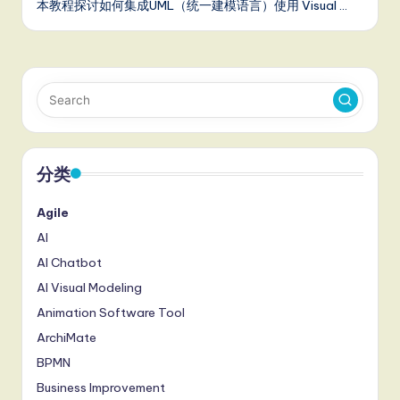
本教程探讨如何集成UML（统一建模语言）使用 Visual …
分类
Agile
AI
AI Chatbot
AI Visual Modeling
Animation Software Tool
ArchiMate
BPMN
Business Improvement