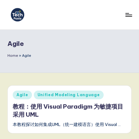
Skip
to
T
content
e
Agile
c
h
Home
»
Agile
P
o
s
Posted
Agile
Unified Modeling Language
t
in
教程：使用 Visual Paradigm 为敏捷项目
s
采用 UML
S
本教程探讨如何集成UML（统一建模语言）使用 Visual …
i