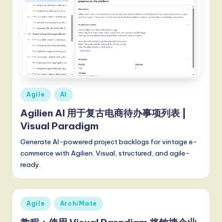
S
o
ft
w
a
Posted
r
Agile
AI
in
e
Agilien AI 用于复古电商待办事项列表 |
Visual Paradigm
,
Generate AI-powered project backlogs for vintage e-
a
commerce with Agilien. Visual, structured, and agile-
n
ready.
d
D
Posted
Agile
ArchiMate
ig
in