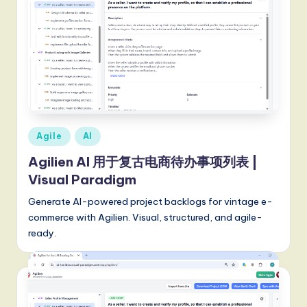
a
t
e
s
t
T
Posted
Agile
AI
r
in
Agilien AI 用于复古电商待办事项列表 |
e
Visual Paradigm
n
Generate AI-powered project backlogs for vintage e-
d
commerce with Agilien. Visual, structured, and agile-
s
ready.
in
A
I,