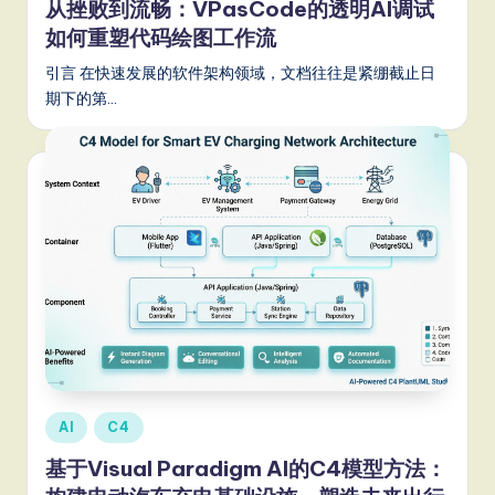
从挫败到流畅：VPasCode的透明AI调试
S
如何重塑代码绘图工作流
o
引言 在快速发展的软件架构领域，文档往往是紧绷截止日
期下的第…
ft
w
a
r
e
,
a
n
d
Posted
D
AI
C4
in
ig
基于Visual Paradigm AI的C4模型方法：