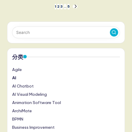
文
1
2
3
…
5
NEXT
PAGE
章
分
页
分类
Agile
AI
AI Chatbot
AI Visual Modeling
Animation Software Tool
ArchiMate
BPMN
Business Improvement