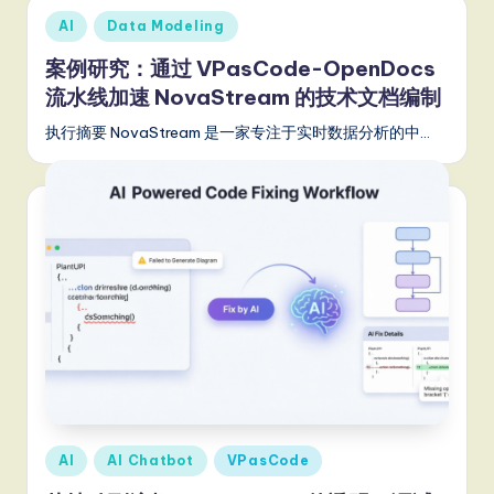
a
Posted
AI
Data Modeling
t
in
案例研究：通过 VPasCode-OpenDocs
e
流水线加速 NovaStream 的技术文档编制
s
执行摘要 NovaStream 是一家专注于实时数据分析的中…
t
T
r
e
n
d
s
in
A
Posted
AI
AI Chatbot
VPasCode
in
I,