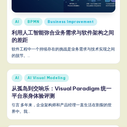
m
p
li
Posted
AI
BPMN
Business Improvement
fi
in
利用人工智能弥合业务需求与软件架构之间
e
的差距
d
软件工程中一个持续存在的挑战是业务需求与技术实现之间
C
的脱节。…
hi
n
Posted
AI
AI Visual Modeling
e
in
从孤岛到交响乐：Visual Paradigm 统一
s
平台亲身体验评测
e
引言 多年来，企业架构师和产品经理一直生活在割裂的世
-
界中。我…
L