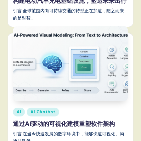
构建电动汽车充电基础设施，塑造未来出行
it
引言 全球范围内向可持续交通的转型正在加速，随之而来
a
的是对智…
l
In
n
o
v
a
ti
o
n
Posted
AI
AI Chatbot
in
通过AI驱动的可视化建模重塑软件架构
引言 在当今快速发展的数字环境中，能够快速可视化、沟