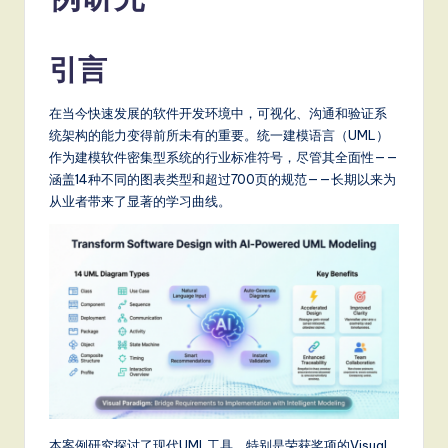
m
p
引言
li
fi
在当今快速发展的软件开发环境中，可视化、沟通和验证系
e
统架构的能力变得前所未有的重要。统一建模语言（UML）
作为建模软件密集型系统的行业标准符号，尽管其全面性——
d
涵盖14种不同的图表类型和超过700页的规范——长期以来为
C
从业者带来了显著的学习曲线。
hi
n
e
s
e
-
L
本案例研究探讨了现代UML工具，特别是荣获奖项的Visual