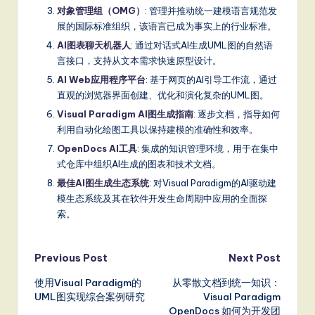
对象管理组（OMG）
: 管理并推动统一建模语言规范发
展的国际标准组织，该语言已成为事实上的行业标准。
AI图表聊天机器人
: 通过对话式AI生成UML图的自然语
言接口，支持从文本需求快速原型设计。
AI Web应用程序平台
: 基于网页的AI引导工作流，通过
直观的浏览器界面创建、优化和演化复杂的UML图。
Visual Paradigm AI图生成指南
: 逐步文档，指导如何
利用自动化绘图工具以保持建模的准确性和效率。
OpenDocs AI工具
: 集成的知识管理环境，用于在集中
式仓库中组织AI生成的图表和技术文档。
最佳AI图生成生态系统
: 对Visual Paradigm的AI驱动建
模生态系统及其在软件开发生命周期中应用的全面探
索。
Post
Previous Post
Next Post
使用Visual Paradigm的
从零散文档到统一知识：
navigation
UML图实现综合案例研究
Visual Paradigm
OpenDocs 如何为开发团