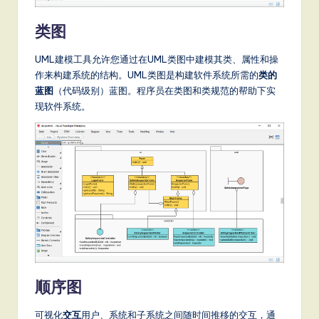
it
a
类图
l
UML建模工具允许您通过在UML类图中建模其类、属性和操
In
作来构建系统的结构。UML类图是构建软件系统所需的
类的
蓝图
（代码级别）蓝图。程序员在类图和类规范的帮助下实
n
现软件系统。
o
v
a
ti
o
n
顺序图
可视化
交互
用户、系统和子系统之间随时间推移的交互，通