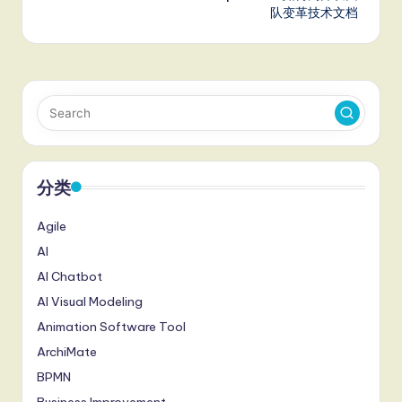
队变革技术文档
分类
Agile
AI
AI Chatbot
AI Visual Modeling
Animation Software Tool
ArchiMate
BPMN