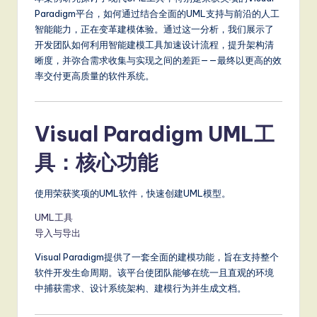
a
Paradigm平台，如何通过结合全面的UML支持与前沿的人工
智能能力，正在变革建模体验。通过这一分析，我们展示了
t
开发团队如何利用智能建模工具加速设计流程，提升架构清
e
晰度，并弥合需求收集与实现之间的差距——最终以更高的效
率交付更高质量的软件系统。
s
t
T
Visual Paradigm UML工
r
具：核心功能
e
n
使用荣获奖项的UML软件，快速创建UML模型。
d
UML工具
导入与导出
s
Visual Paradigm提供了一套全面的建模功能，旨在支持整个
in
软件开发生命周期。该平台使团队能够在统一且直观的环境
A
中捕获需求、设计系统架构、建模行为并生成文档。
I,