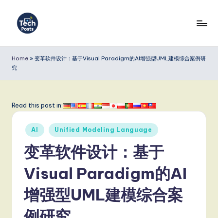
Skip
to
T
content
e
Home
»
变革软件设计：基于Visual Paradigm的AI增强型UML建模综合案例研
究
c
h
P
Read this post in:
o
Posted
AI
Unified Modeling Language
s
in
变革软件设计：基于
t
s
Visual Paradigm的AI
S
增强型UML建模综合案
i
例研究