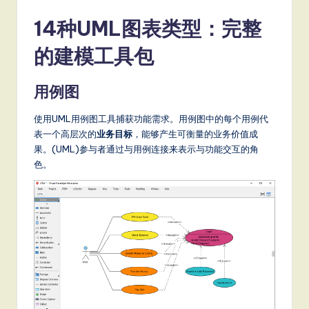
S
14种UML图表类型：完整
o
的建模工具包
ft
w
用例图
a
使用UML用例图工具捕获功能需求。用例图中的每个用例代
r
表一个高层次的
业务目标
，能够产生可衡量的业务价值成
果。(UML)参与者通过与用例连接来表示与功能交互的角
e
色。
,
a
n
d
D
ig