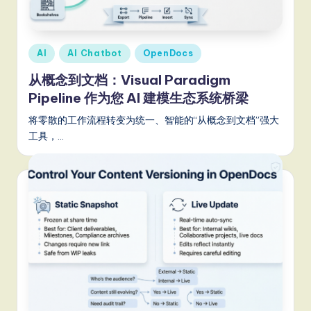
m
p
li
Posted
AI
AI Chatbot
OpenDocs
fi
in
从概念到文档：Visual Paradigm
e
Pipeline 作为您 AI 建模生态系统桥梁
d
将零散的工作流程转变为统一、智能的“从概念到文档”强大
C
工具，…
hi
n
e
s
e
-
L