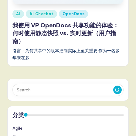
a
t
Posted
AI
AI Chatbot
OpenDocs
in
e
我使用 VP OpenDocs 共享功能的体验：
何时使用静态快照 vs. 实时更新（用户指
s
南）
t
引言：为何共享中的版本控制实际上至关重要 作为一名多
T
年来在多…
r
e
n
d
s
in
分类
A
Agile
I,