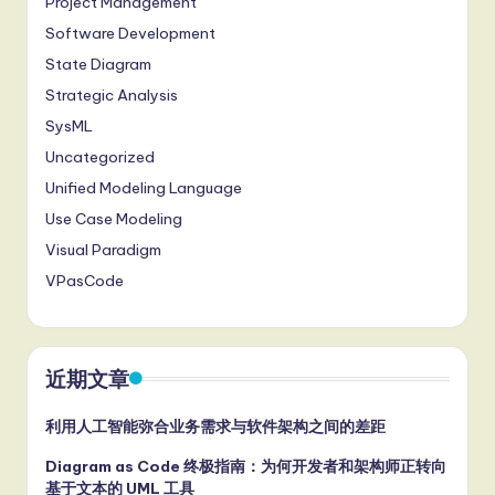
Project Management
it
Software Development
a
State Diagram
l
Strategic Analysis
In
SysML
n
Uncategorized
o
Unified Modeling Language
Use Case Modeling
v
Visual Paradigm
a
VPasCode
ti
o
n
近期文章
利用人工智能弥合业务需求与软件架构之间的差距
Diagram as Code 终极指南：为何开发者和架构师正转向
基于文本的 UML 工具