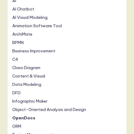
AI
S
AI Chatbot
o
AI Visual Modeling
Animation Software Tool
ft
ArchiMate
w
BPMN
a
Business Improvement
r
C4
e
Class Diagram
,
Content & Visual
Data Modeling
a
DFD
n
Infographic Maker
d
Object-Oriented Analysis and Design
D
OpenDocs
ig
ORM