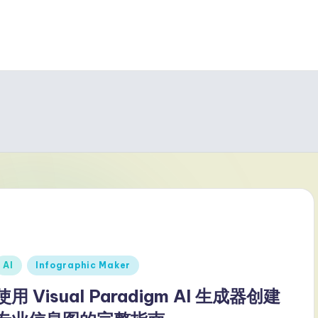
Posted
AI
Infographic Maker
n
使用 Visual Paradigm AI 生成器创建