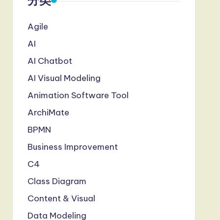
分类
Agile
AI
AI Chatbot
AI Visual Modeling
Animation Software Tool
ArchiMate
BPMN
Business Improvement
C4
Class Diagram
Content & Visual
Data Modeling