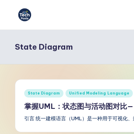
Skip
to
T
content
e
State Diagram
c
h
P
o
Posted
State Diagram
Unified Modeling Language
s
in
掌握UML：状态图与活动图对比——使用
t
引言 统一建模语言（UML）是一种用于可视化、
s