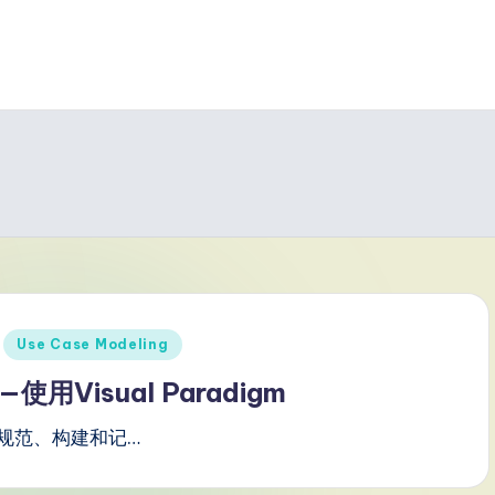
Use Case Modeling
Visual Paradigm
规范、构建和记…