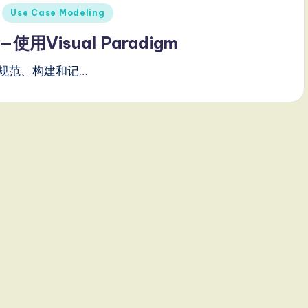
Use Case Modeling
Visual Paradigm
规范、构建和记…