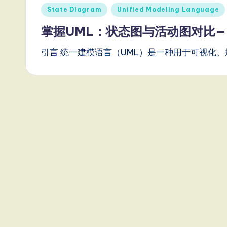
Posted
State Diagram
Unified Modeling Language
e
in
掌握UML：状态图与活动图对比——使用
s
引言 统一建模语言（UML）是一种用于可视化、
e
-
L
a
t
e
s
t