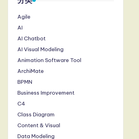
分类
Agile
AI
AI Chatbot
AI Visual Modeling
Animation Software Tool
ArchiMate
BPMN
Business Improvement
C4
Class Diagram
Content & Visual
Data Modeling