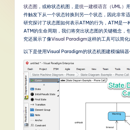
S
状态图
，或称状态机图，是
统一建模语言（UML）
件触发下从一个状态转换到另一个状态，因此非常适
i
研究探讨了状态图如何表示ATM的行为，ATM是
m
ATM的生命周期，我们将突出状态图的关键概念，
究还展示了像
Visual Paradigm
这样的工具可以简化
p
以下是使用Visual Paradigm的状态机图建模编
li
fi
e
d
C
hi
n