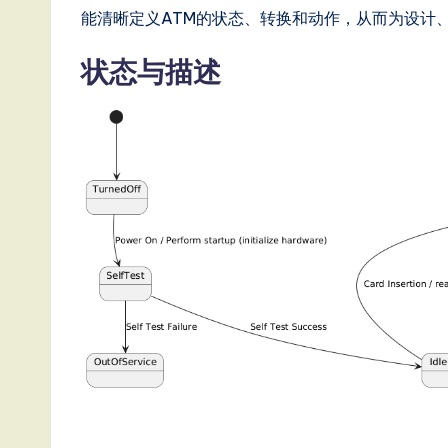
ft
能清晰定义ATM的状态、转换和动作，从而为设计
w
状态与描述
a
r
e
,
a
n
d
D
i