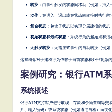
T
转换
：由事件触发的状态间移动（例如，插入
r
动作
：在进入、退出或在状态间转换时执行的
e
复合状态
：包含子状态以实现分层建模的状态（
n
初始状态和最终状态
：系统行为的起始点和潜
d
无触发转换
：无需显式事件的自动转换（例如
s
这些概念对于建模行为依赖于当前状态和外部刺激的
in
案例研究：银行ATM
A
I,
系统概述
S
银行ATM支持客户进行取现、存款和余额查询等交
o
片、输入密码）或系统状态（例如通过自检）而变