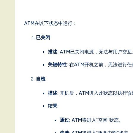
g
it
ATM在以下状态中运行：
a
已关闭
l
描述
: ATM已关闭电源，无法与用户交
In
关键特性
: 在ATM开机之前，无法进行
n
自检
o
描述
: 开机后，ATM进入此状态以执
v
结果
:
a
通过
: ATM将进入“空闲”状态。
ti
失败
: ATM将进入“服务中断”状态。