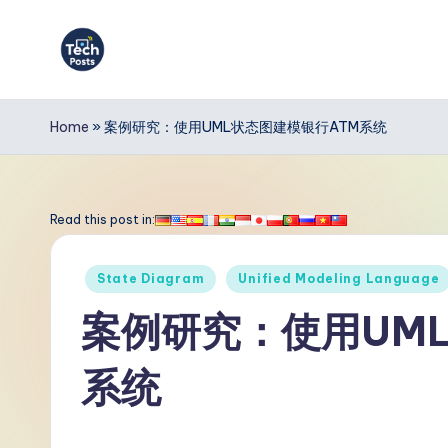
Skip
to
T
content
e
Home
»
案例研究：使用UML状态图建模银行ATM系统
c
h
Read this post in:
P
Posted
State Diagram
Unified Modeling Language
o
in
案例研究：使用UM
s
系统
t
s