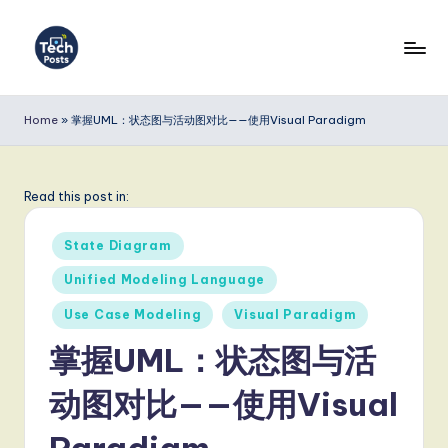
Skip
to
T
content
e
Home
»
掌握UML：状态图与活动图对比——使用Visual Paradigm
c
h
Read this post in:
P
Posted
o
State Diagram
in
s
Unified Modeling Language
t
Use Case Modeling
Visual Paradigm
s
掌握UML：状态图与活
S
动图对比——使用Visual
i
Paradigm