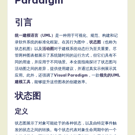
m
p
li
引言
fi
统一建模语言（UML）
是一种用于可视化、规范、构建和记
e
录软件系统的标准化框架。在其行为图中，
状态图
（也称为
d
状态机图）以及
活动图
对于建模系统动态行为至关重要。尽
管两种图表都展示了系统随时间的运行方式，但它们具有不
C
同的用途，并应用于不同场景。本全面指南探讨了状态图与
hi
活动图之间的差异，提供使用建议，并通过真实示例展示其
应用。此外，还强调了
Visual Paradigm
，一款
领先的UML
n
建模工具
，能够提升这些图表的创建效率。
e
状态图
s
e
定义
-
状态图展示了对象可能处于的各种状态，以及由特定事件触
L
发的状态之间的转换。每个状态代表对象生命周期中的一个