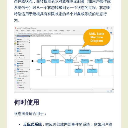
条件或状态，而转换则表示对象在响应刺激（如用户操作或
a
系统信号）时从一个状态转移到另一个状态的过程。状态图
t
特别适用于建模具有有限状态的单个对象或系统的动态行
为。
e
s
t
T
r
e
n
d
s
何时使用
in
状态图最适合用于：
A
反应式系统
：响应外部或内部事件的系统，例如用户输
I,