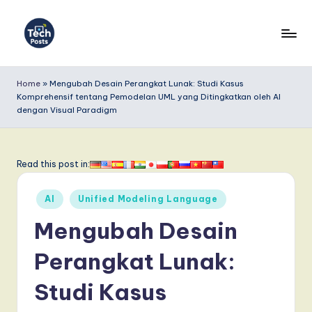
Skip
to
T
content
e
Home
»
Mengubah Desain Perangkat Lunak: Studi Kasus
Komprehensif tentang Pemodelan UML yang Ditingkatkan oleh AI
c
dengan Visual Paradigm
h
P
Read this post in:
o
s
Posted
AI
Unified Modeling Language
in
t
Mengubah Desain
s
Perangkat Lunak:
I
Studi Kasus
n