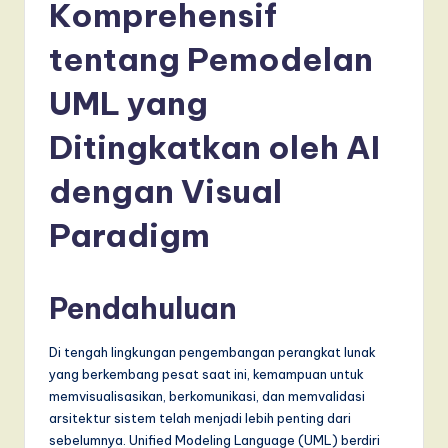
d
Komprehensif
o
tentang Pemodelan
n
UML yang
e
si
Ditingkatkan oleh AI
a
dengan Visual
n
Paradigm
-
L
a
Pendahuluan
t
Di tengah lingkungan pengembangan perangkat lunak
e
yang berkembang pesat saat ini, kemampuan untuk
s
memvisualisasikan, berkomunikasi, dan memvalidasi
arsitektur sistem telah menjadi lebih penting dari
t
sebelumnya. Unified Modeling Language (UML) berdiri