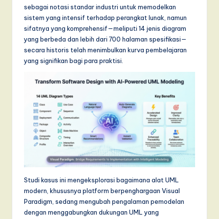
T
sebagai notasi standar industri untuk memodelkan
sistem yang intensif terhadap perangkat lunak, namun
r
sifatnya yang komprehensif—meliputi 14 jenis diagram
e
yang berbeda dan lebih dari 700 halaman spesifikasi—
secara historis telah menimbulkan kurva pembelajaran
n
yang signifikan bagi para praktisi.
d
s
in
A
I,
S
o
Studi kasus ini mengeksplorasi bagaimana alat UML
f
modern, khususnya platform berpenghargaan Visual
t
Paradigm, sedang mengubah pengalaman pemodelan
dengan menggabungkan dukungan UML yang
w