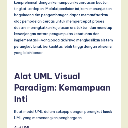
komprehensif dengan kemampuan kecerdasan buatan
a
tingkat terdepan. Melalui penilaian ini, kami menunjukkan
bagaimana tim pengembangan dapat memanfaatkan
r
alat pemodelan cerdas untuk mempercepat proses
e
desain, meningkatkan kejelasan arsitektur, dan menutup
kesenjangan antara pengumpulan kebutuhan dan
,
implementasi—yang pada akhirnya menghasilkan sistem
a
perangkat lunak berkualitas lebih tinggi dengan efisiensi
yang lebih besar.
n
d
D
Alat UML Visual
i
Paradigm: Kemampuan
g
Inti
it
a
Buat model UML dalam sekejap dengan perangkat lunak
UML yang memenangkan penghargaan.
l
Alat UML