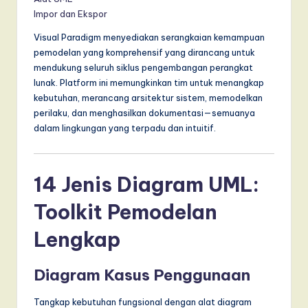
I
Impor dan Ekspor
n
Visual Paradigm menyediakan serangkaian kemampuan
n
pemodelan yang komprehensif yang dirancang untuk
mendukung seluruh siklus pengembangan perangkat
o
lunak. Platform ini memungkinkan tim untuk menangkap
v
kebutuhan, merancang arsitektur sistem, memodelkan
perilaku, dan menghasilkan dokumentasi—semuanya
a
dalam lingkungan yang terpadu dan intuitif.
ti
o
14 Jenis Diagram UML:
n
Toolkit Pemodelan
Lengkap
Diagram Kasus Penggunaan
Tangkap kebutuhan fungsional dengan alat diagram