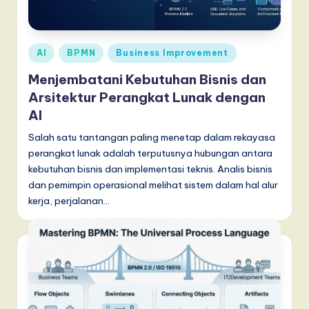
d
o
n
Posted
AI
BPMN
Business Improvement
e
in
Menjembatani Kebutuhan Bisnis dan
si
Arsitektur Perangkat Lunak dengan
a
AI
n
Salah satu tantangan paling menetap dalam rekayasa
perangkat lunak adalah terputusnya hubungan antara
-
kebutuhan bisnis dan implementasi teknis. Analis bisnis
L
dan pemimpin operasional melihat sistem dalam hal alur
kerja, perjalanan…
a
t
e
s
t