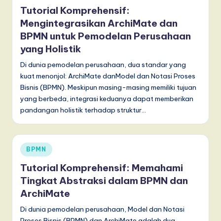
in
Tutorial Komprehensif:
Mengintegrasikan ArchiMate dan
BPMN untuk Pemodelan Perusahaan
yang Holistik
Di dunia pemodelan perusahaan, dua standar yang
kuat menonjol: ArchiMate danModel dan Notasi Proses
Bisnis (BPMN). Meskipun masing-masing memiliki tujuan
yang berbeda, integrasi keduanya dapat memberikan
pandangan holistik terhadap struktur…
Posted
BPMN
in
Tutorial Komprehensif: Memahami
Tingkat Abstraksi dalam BPMN dan
ArchiMate
Di dunia pemodelan perusahaan, Model dan Notasi
Proses Bisnis (BPMN) dan ArchiMate adalah dua