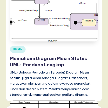
a
r
e
,
a
n
Posted
BPMN
d
in
Memahami Diagram Mesin Status
D
UML: Panduan Lengkap
i
UML (Bahasa Pemodelan Terpadu) Diagram Mesin
g
Status, juga dikenal sebagai Diagram Statechart,
merupakan alat penting dalam rekayasa perangkat
it
lunak dan desain sistem. Mereka menyediakan cara
a
standar untuk memvisualisasikan perilaku dinamis…
l