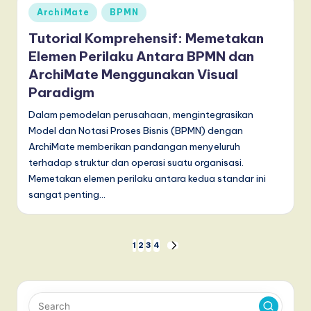
Posted
ArchiMate
BPMN
in
Tutorial Komprehensif: Memetakan
Elemen Perilaku Antara BPMN dan
ArchiMate Menggunakan Visual
Paradigm
Dalam pemodelan perusahaan, mengintegrasikan
Model dan Notasi Proses Bisnis (BPMN) dengan
ArchiMate memberikan pandangan menyeluruh
terhadap struktur dan operasi suatu organisasi.
Memetakan elemen perilaku antara kedua standar ini
sangat penting…
Paginasi
1
2
3
4
NEXT
PAGE
pos