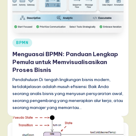
T
r
e
n
Posted
d
BPMN
in
s
Menguasai BPMN: Panduan Lengkap
Pemula untuk Memvisualisasikan
in
Proses Bisnis
A
Pendahuluan Di tengah lingkungan bisnis modern,
I,
ketidakjelasan adalah musuh efisiensi. Baik Anda
S
seorang analis bisnis yang menyusun persyaratan awal,
seorang pengembang yang menerapkan alur kerja, atau
o
seorang manajer yang memantau…
f
t
w