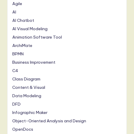
I
Agile
n
AI
AI Chatbot
n
AI Visual Modeling
o
Animation Software Tool
v
ArchiMate
a
BPMN
ti
Business Improvement
o
C4
Class Diagram
n
Content & Visual
Data Modeling
DFD
Infographic Maker
Object-Oriented Analysis and Design
OpenDocs