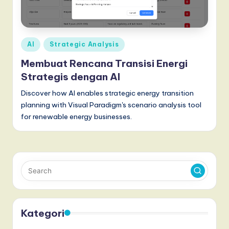
a
r
Posted
AI
Strategic Analysis
e
in
Membuat Rencana Transisi Energi
,
Strategis dengan AI
a
Discover how AI enables strategic energy transition
n
planning with Visual Paradigm's scenario analysis tool
d
for renewable energy businesses.
D
i
g
it
a
Kategori
l