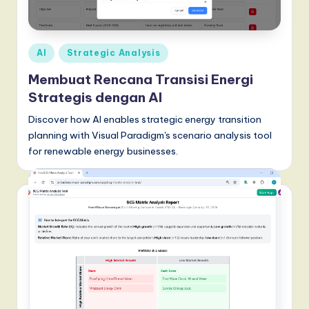
d
o
n
Posted
AI
Strategic Analysis
e
in
Membuat Rencana Transisi Energi
si
Strategis dengan AI
a
Discover how AI enables strategic energy transition
n
planning with Visual Paradigm's scenario analysis tool
for renewable energy businesses.
-
L
a
t
e
s
t