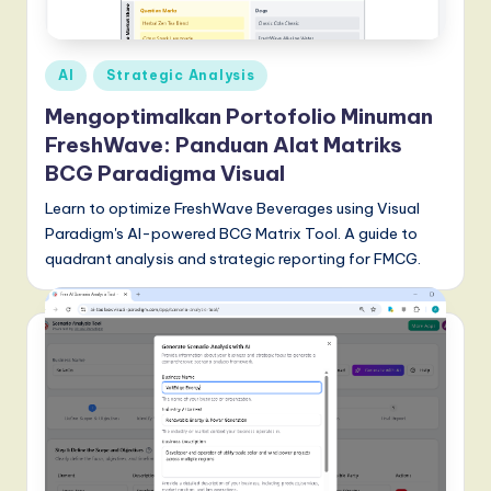
T
r
Posted
AI
Strategic Analysis
e
in
Mengoptimalkan Portofolio Minuman
n
FreshWave: Panduan Alat Matriks
d
BCG Paradigma Visual
s
Learn to optimize FreshWave Beverages using Visual
in
Paradigm's AI-powered BCG Matrix Tool. A guide to
quadrant analysis and strategic reporting for FMCG.
A
I,
S
o
f
t
w