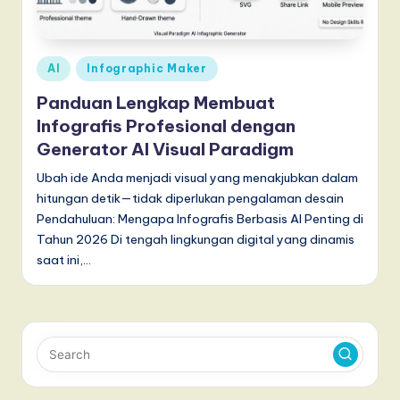
d
o
n
Posted
AI
Infographic Maker
e
in
Panduan Lengkap Membuat
si
Infografis Profesional dengan
a
Generator AI Visual Paradigm
n
Ubah ide Anda menjadi visual yang menakjubkan dalam
hitungan detik—tidak diperlukan pengalaman desain
-
Pendahuluan: Mengapa Infografis Berbasis AI Penting di
L
Tahun 2026 Di tengah lingkungan digital yang dinamis
saat ini,…
a
t
e
s
t