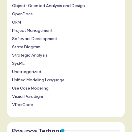
Object-Oriented Analysis and Design
a
OpenDocs
r
ORM
e
Project Management
,
Software Development
a
State Diagram
Strategic Analysis
n
SysML
d
Uncategorized
D
Unified Modeling Language
i
Use Case Modeling
g
Visual Paradigm
it
VPasCode
a
l
Pos-pos Terbaru