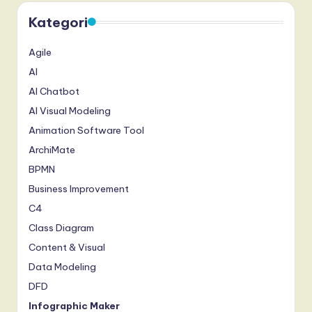
T
Kategori
r
Agile
e
AI
n
AI Chatbot
d
AI Visual Modeling
s
Animation Software Tool
in
ArchiMate
A
BPMN
Business Improvement
I,
C4
S
Class Diagram
o
Content & Visual
f
Data Modeling
t
DFD
w
Infographic Maker