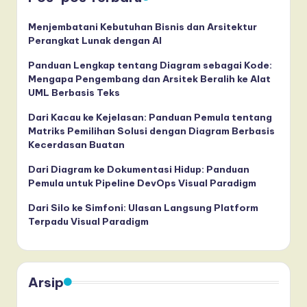
I
n
Menjembatani Kebutuhan Bisnis dan Arsitektur
Perangkat Lunak dengan AI
n
Panduan Lengkap tentang Diagram sebagai Kode:
o
Mengapa Pengembang dan Arsitek Beralih ke Alat
UML Berbasis Teks
v
a
Dari Kacau ke Kejelasan: Panduan Pemula tentang
Matriks Pemilihan Solusi dengan Diagram Berbasis
ti
Kecerdasan Buatan
o
Dari Diagram ke Dokumentasi Hidup: Panduan
Pemula untuk Pipeline DevOps Visual Paradigm
n
Dari Silo ke Simfoni: Ulasan Langsung Platform
Terpadu Visual Paradigm
Arsip