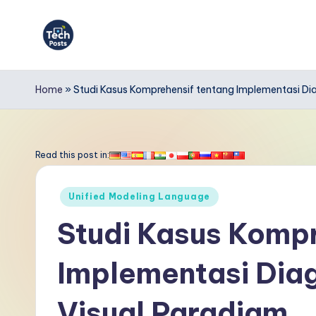
Skip
to
T
content
e
Home
»
Studi Kasus Komprehensif tentang Implementasi D
c
h
Read this post in:
P
Posted
Unified Modeling Language
o
in
Studi Kasus Kompr
s
Implementasi Di
t
s
Visual Paradigm