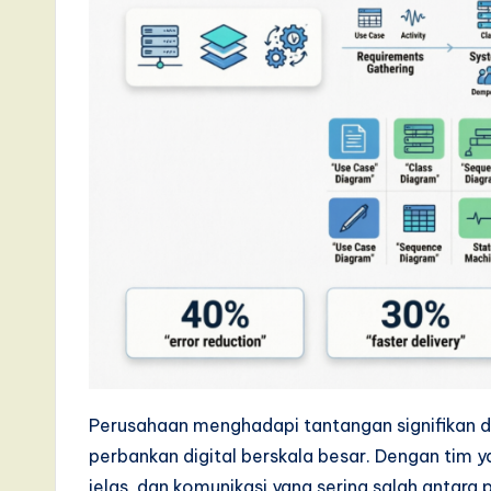
a
t
e
s
t
T
r
e
n
Perusahaan menghadapi tantangan signifikan 
d
perbankan digital berskala besar. Dengan tim y
jelas, dan komunikasi yang sering salah antara