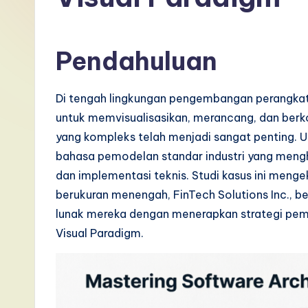
I
n
Pendahuluan
d
o
Di tengah lingkungan pengembangan perangkat
untuk memvisualisasikan, merancang, dan berko
n
yang kompleks telah menjadi sangat penting. U
e
bahasa pemodelan standar industri yang meng
dan implementasi teknis. Studi kasus ini men
si
berukuran menengah, FinTech Solutions Inc.,
a
lunak mereka dengan menerapkan strategi pe
Visual Paradigm.
n
-
L