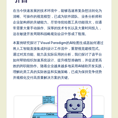
m
p
在当今快速发展的技术环境中，能够迅速将复杂想法转化为
li
清晰、可操作的视觉模型，已成为软件团队、业务分析师和
企业架构师的关键能力。尽管传统绘图工具功能强大，但通
fi
常需要大量手动操作、深厚的技术专长以及大量时间投入，
e
这在敏捷开发周期和战略规划会议中形成了瓶颈。
d
本案例研究探讨了Visual Paradigm的AI绘图生成器如何通过
将人工智能直接集成到设计工作流中，重塑视觉建模范式。
C
通过对其功能、能力及实际应用的分析，我们探讨了该平台
hi
如何帮助组织加速系统设计、提升模型准确性，并促进更高
效的跨职能协作。随着企业越来越多地采用AI辅助开发实践，
n
理解此类工具的实际效益和实施策略，已成为保持竞争优势
e
并规模化交付高质量解决方案的关键。
s
e
-
L