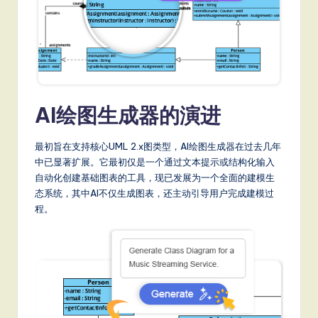
a
t
e
s
t
AI绘图生成器的演进
T
最初旨在支持核心UML 2.x图类型，AI绘图生成器在过去几年
r
中已显著扩展。它最初仅是一个通过文本提示或结构化输入
e
自动化创建基础图表的工具，现已发展为一个全面的建模生
态系统，其中AI不仅生成图表，还主动引导用户完成建模过
n
程。
d
s
in
A
I,