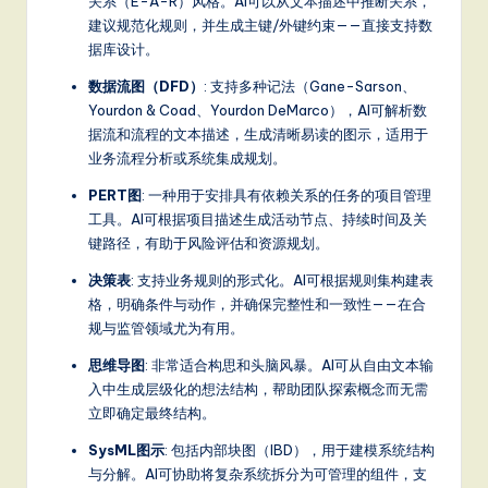
关系（E-A-R）风格。AI可以从文本描述中推断关系，
建议规范化规则，并生成主键/外键约束——直接支持数
据库设计。
数据流图（DFD）
: 支持多种记法（Gane-Sarson、
Yourdon & Coad、Yourdon DeMarco），AI可解析数
据流和流程的文本描述，生成清晰易读的图示，适用于
业务流程分析或系统集成规划。
PERT图
: 一种用于安排具有依赖关系的任务的项目管理
工具。AI可根据项目描述生成活动节点、持续时间及关
键路径，有助于风险评估和资源规划。
决策表
: 支持业务规则的形式化。AI可根据规则集构建表
格，明确条件与动作，并确保完整性和一致性——在合
规与监管领域尤为有用。
思维导图
: 非常适合构思和头脑风暴。AI可从自由文本输
入中生成层级化的想法结构，帮助团队探索概念而无需
立即确定最终结构。
SysML图示
: 包括内部块图（IBD），用于建模系统结构
与分解。AI可协助将复杂系统拆分为可管理的组件，支