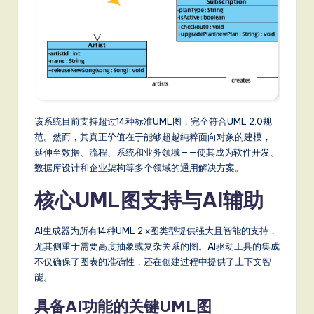
S
o
ft
w
a
该系统目前支持超过14种标准UML图，完全符合UML 2.0规
r
范。然而，其真正价值在于能够超越纯粹面向对象的建模，
延伸至数据、流程、系统和业务领域——使其成为软件开发、
e
数据库设计和企业架构等多个领域的通用解决方案。
,
核心UML图支持与AI辅助
a
n
AI生成器为所有14种UML 2.x图类型提供强大且智能的支持，
尤其侧重于需要高度抽象或复杂关系的图。AI驱动工具的集成
d
不仅确保了图表的准确性，还在创建过程中提供了上下文智
D
能。
ig
具备AI功能的关键UML图