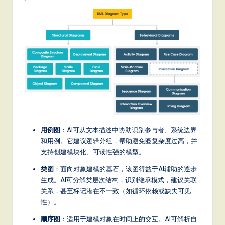
it
a
l
In
n
o
v
a
用例图
：AI可从文本描述中协助识别参与者、系统边界
ti
和用例。它建议逻辑分组，帮助避免圈复杂度过高，并
o
支持创建模块化、可读性强的模型。
n
类图
：面向对象建模的基石，该图得益于AI辅助的逐步
生成。AI可分解类层次结构，识别继承模式，建议关联
关系，甚至标记潜在不一致（如循环依赖或缺失可见
性）。
顺序图
：适用于建模对象在时间上的交互。AI可解析自