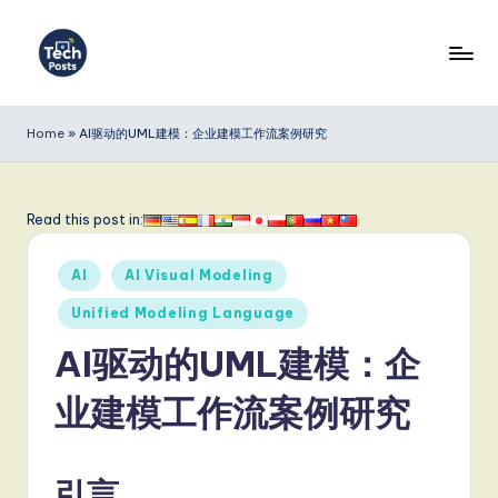
Skip
to
T
content
e
Home
»
AI驱动的UML建模：企业建模工作流案例研究
c
h
Read this post in:
P
Posted
o
AI
AI Visual Modeling
in
s
Unified Modeling Language
t
AI驱动的UML建模：企
s
业建模工作流案例研究
S
i
引言