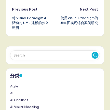
Post
Previous Post
Next Post
对 Visual Paradigm AI
使用Visual Paradigm的
navigation
驱动的 UML 建模的独立
UML图实现综合案例研究
评测
分类
Agile
AI
AI Chatbot
AI Visual Modeling