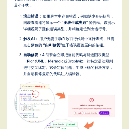
it
最小干扰：
a
渲染错误：
如果脚本中存在错误，例如缺少开头括号，
l
图表查看器将显示一个
“图表生成失败”
警告框。该提示
详细说明了疑似错误类型，并精确定位到出错行号。
In
触发AI：
用户无需手动在数百行代码中逐行查找，只需
n
点击紫色的
“由AI修复”
位于错误覆盖层内的按钮。
o
自动修复：
AI引擎会立即把当前代码与所选图表类型
v
（PlantUML、Mermaid或Graphviz）的特定语法规则
a
进行交叉比对。它会定位问题，生成正确的解决方案，
并自动将修复后的代码注入编辑器。
ti
o
n