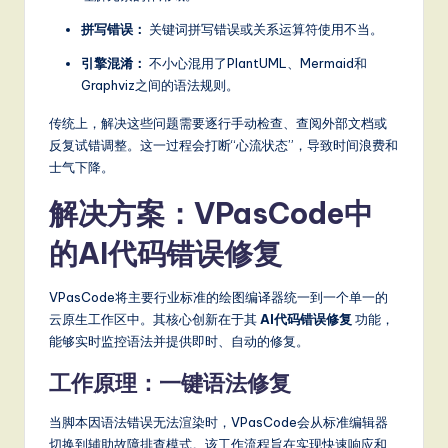
S
拼写错误：
关键词拼写错误或关系运算符使用不当。
o
引擎混淆：
不小心混用了PlantUML、Mermaid和
Graphviz之间的语法规则。
ft
w
传统上，解决这些问题需要逐行手动检查、查阅外部文档或
反复试错调整。这一过程会打断“心流状态”，导致时间浪费和
a
士气下降。
r
解决方案：VPasCode中
e
的AI代码错误修复
,
a
VPasCode将主要行业标准的绘图编译器统一到一个单一的
n
云原生工作区中。其核心创新在于其
AI代码错误修复
功能，
能够实时监控语法并提供即时、自动的修复。
d
工作原理：一键语法修复
D
ig
当脚本因语法错误无法渲染时，VPasCode会从标准编辑器
切换到辅助故障排查模式。该工作流程旨在实现快速响应和