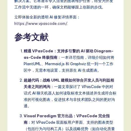
解决方案。它将通常令人沮丧的图表维护任务，转变为开发
工作流中无缝的一环，确保文档能够跟上创新的步伐。
立即体验全新的透明 AI 修复详情界面：
https://www.vpascode.com/
.
参考文献
精通 VPasCode：支持多引擎的 AI 驱动 Diagram-
as-Code 终极指南
：一本详尽指南，详细介绍如何将
PlantUML、Mermaid.js 和 Graphviz 统一到一个工作
区中，无需本地设置，支持原生 AI 生成图表。
超越代码：战略 UML 建模如何弥合开发人员与利益相
关者之间的鸿沟
：一篇文章探讨了 VPasCode 中的对
话式 AI 聊天机器人如何读取标准文本描述并生成符合标
准的可视化图表，促进技术与非技术团队之间的更好沟
通。
Visual Paradigm 官方出品：VPasCode 完全指
南
：对 VPasCode 双面板用户界面、支持的图表类型
（包括行为与结构工具）以及战略优势（如自动化质量