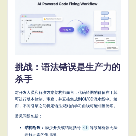
a
t
e
s
t
T
r
挑战：语法错误是生产力的
e
杀手
n
对开发人员和解决方案架构师而言，代码绘图的价值在于其
d
可进行版本控制、审查，并直接集成到CI/CD流水线中。然
s
而，不同引擎之间特定语法规则的学习曲线可能相当陡峭。
in
常见问题包括：
A
结构断裂：
缺少开头或结尾括号
导致解析器无法
{}
I,
理解元素的作用域。