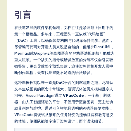
m
p
引言
li
fi
在快速发展的软件架构领域，文档往往是紧绷截止日期下的
第一个牺牲品。多年来，工程团队一直依赖“代码绘图”
e
（DaC）工具，以确保其架构图与代码库保持同步。然而，
d
尽管编写代码对开发人员来说是自然的，但维护PlantUML、
Mermaid或Graphviz等绘图语言的严格语法规则却可能成为
C
重大瓶颈。一个缺失的括号或错误放置的分号不仅会引发轻
hi
微警告，更会导致整个预览失败，迫使架构师和开发人员中
断创作流程，去查找那些微不足道的语法错误。
n
这种摩擦长期以来一直是DaC平台的阿喀琉斯之踵。尽管从
e
文本生成图表的概念非常强大，但调试体验历来模糊且令人
s
沮丧。Visual Paradigm通过
VPasCode
，一个基于浏览
器、由人工智能驱动的平台，不仅用于渲染图表，更主动协
e
助其创建与维护。通过引入智能且透明的AI错误修复功能，
-
VPasCode将调试从繁琐的任务转变为流畅且富有教育意义
的体验，使团队能够专注于架构设计，而非语法细节。
L