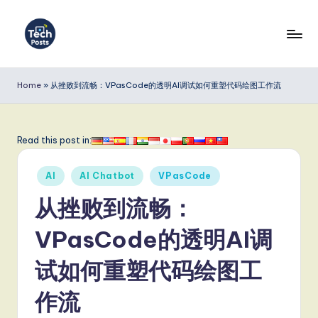
Skip
to
T
content
e
Home
»
从挫败到流畅：VPasCode的透明AI调试如何重塑代码绘图工作流
c
h
Read this post in:
P
Posted
o
AI
AI Chatbot
VPasCode
in
s
从挫败到流畅：
t
VPasCode的透明AI调
s
试如何重塑代码绘图工
S
i
作流