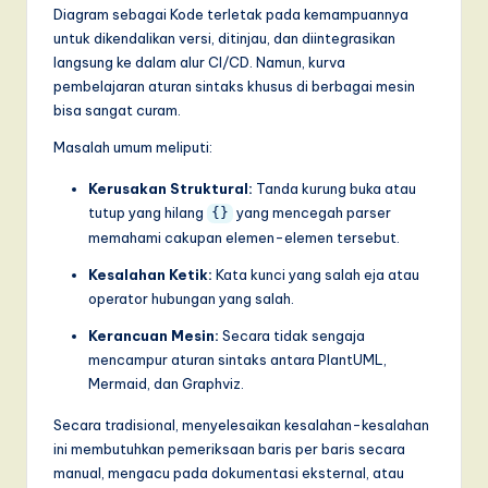
I
Diagram sebagai Kode terletak pada kemampuannya
untuk dikendalikan versi, ditinjau, dan diintegrasikan
n
langsung ke dalam alur CI/CD. Namun, kurva
n
pembelajaran aturan sintaks khusus di berbagai mesin
bisa sangat curam.
o
v
Masalah umum meliputi:
a
Kerusakan Struktural:
Tanda kurung buka atau
tutup yang hilang
yang mencegah parser
{}
ti
memahami cakupan elemen-elemen tersebut.
o
Kesalahan Ketik:
Kata kunci yang salah eja atau
n
operator hubungan yang salah.
Kerancuan Mesin:
Secara tidak sengaja
mencampur aturan sintaks antara PlantUML,
Mermaid, dan Graphviz.
Secara tradisional, menyelesaikan kesalahan-kesalahan
ini membutuhkan pemeriksaan baris per baris secara
manual, mengacu pada dokumentasi eksternal, atau