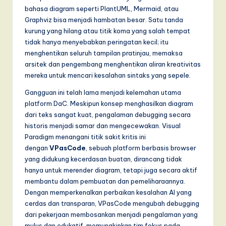
T
bahasa diagram seperti PlantUML, Mermaid, atau
Graphviz bisa menjadi hambatan besar. Satu tanda
r
kurung yang hilang atau titik koma yang salah tempat
e
tidak hanya menyebabkan peringatan kecil; itu
menghentikan seluruh tampilan pratinjau, memaksa
n
arsitek dan pengembang menghentikan aliran kreativitas
d
mereka untuk mencari kesalahan sintaks yang sepele.
s
Gangguan ini telah lama menjadi kelemahan utama
platform DaC. Meskipun konsep menghasilkan diagram
in
dari teks sangat kuat, pengalaman debugging secara
A
historis menjadi samar dan mengecewakan. Visual
Paradigm menangani titik sakit kritis ini
I,
dengan
VPasCode
, sebuah platform berbasis browser
S
yang didukung kecerdasan buatan, dirancang tidak
hanya untuk merender diagram, tetapi juga secara aktif
o
membantu dalam pembuatan dan pemeliharaannya.
f
Dengan memperkenalkan perbaikan kesalahan AI yang
cerdas dan transparan, VPasCode mengubah debugging
t
dari pekerjaan membosankan menjadi pengalaman yang
w
mulus dan edukatif, memungkinkan tim fokus pada