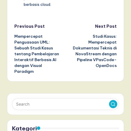
berbasis cloud.
Post
Previous Post
Next Post
Mempercepat
Studi Kasus:
navigation
Penguasaan UML:
Mempercepat
Sebuah Studi Kasus
Dokumentasi Teknis di
tentang Pembelajaran
NovaStream dengan
Interaktif Berbasis AI
Pipeline VPasCode-
dengan Visual
OpenDocs
Paradigm
Kategori