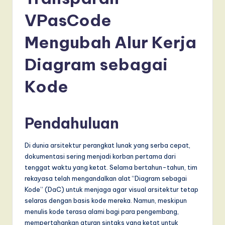
d
o
VPasCode
n
Mengubah Alur Kerja
e
Diagram sebagai
si
a
Kode
n
-
Pendahuluan
L
Di dunia arsitektur perangkat lunak yang serba cepat,
a
dokumentasi sering menjadi korban pertama dari
t
tenggat waktu yang ketat. Selama bertahun-tahun, tim
rekayasa telah mengandalkan alat “Diagram sebagai
e
Kode” (DaC) untuk menjaga agar visual arsitektur tetap
s
selaras dengan basis kode mereka. Namun, meskipun
menulis kode terasa alami bagi para pengembang,
t
mempertahankan aturan sintaks yang ketat untuk