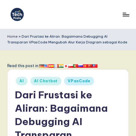
Skip
to
T
content
e
Home
»
Dari Frustasi ke Aliran: Bagaimana Debugging AI
Transparan VPasCode Mengubah Alur Kerja Diagram sebagai Kode
c
h
P
Read this post in:
o
Posted
AI
AI Chatbot
VPasCode
s
in
Dari Frustasi ke
t
s
Aliran: Bagaimana
I
Debugging AI
n
Transparan