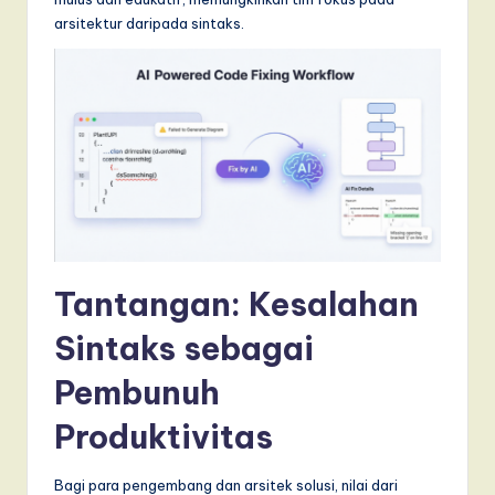
arsitektur daripada sintaks.
a
r
e
,
a
n
d
D
Tantangan: Kesalahan
i
Sintaks sebagai
g
Pembunuh
it
a
Produktivitas
l
Bagi para pengembang dan arsitek solusi, nilai dari