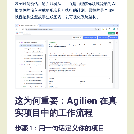
a
甚至时间预估。这并非魔法——而是由理解你领域背景的 AI
根据你的输入生成的现实且可执行的计划。最棒的是？你可
t
以直接从这些故事生成图表，以可视化系统架构。
e
s
t
T
r
e
n
d
这为何重要：Agilien 在真
s
实项目中的工作流程
in
A
步骤 1：用一句话定义你的项目
I,