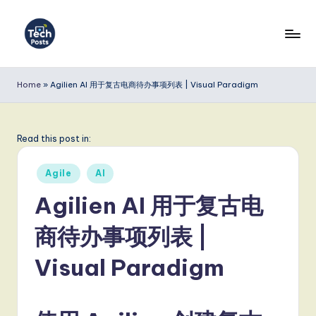
Skip
to
T
content
e
Home
»
Agilien AI 用于复古电商待办事项列表 | Visual Paradigm
c
h
Read this post in:
P
Posted
o
Agile
AI
in
s
Agilien AI 用于复古电
t
商待办事项列表 |
s
Visual Paradigm
S
i