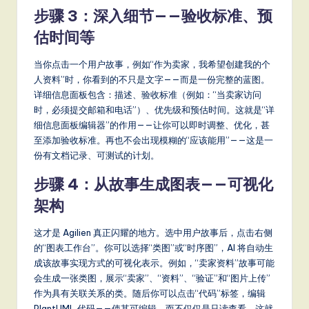
it
步骤 3：深入细节——验收标准、预
a
估时间等
l
当你点击一个用户故事，例如“作为卖家，我希望创建我的个
In
人资料”时，你看到的不只是文字——而是一份完整的蓝图。
n
详细信息面板包含：描述、验收标准（例如：“当卖家访问
时，必须提交邮箱和电话”）、优先级和预估时间。这就是“详
o
细信息面板编辑器”的作用——让你可以即时调整、优化，甚
v
至添加验收标准。再也不会出现模糊的“应该能用”——这是一
份有文档记录、可测试的计划。
a
步骤 4：从故事生成图表——可视化
ti
架构
o
n
这才是 Agilien 真正闪耀的地方。选中用户故事后，点击右侧
的“图表工作台”。你可以选择“类图”或“时序图”，AI 将自动生
成该故事实现方式的可视化表示。例如，“卖家资料”故事可能
会生成一张类图，展示“卖家”、“资料”、“验证”和“图片上传”
作为具有关联关系的类。随后你可以点击“代码”标签，编辑
PlantUML 代码——使其可编辑，而不仅仅是只读查看。这就