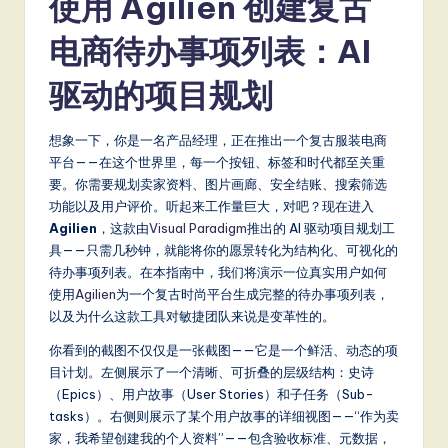
m
使用 Agilien 创建复古
p
电商待办事项列表：AI
li
驱动的项目规划
fi
e
想象一下，你是一名产品经理，正在推出一个复古服装电商
d
平台——在这个世界里，每一个按钮、标签和时代都至关重
要。你需要规划卖家资料、图片画廊、安全结账、搜索筛选
C
功能以及用户评价。听起来工作量巨大，对吧？现在进入
hi
Agilien
，这款由
Visual Paradigm
推出的 AI 驱动项目规划工
具——只需几秒钟，就能将你的愿景转化为结构化、可视化的
n
待办事项列表。在本指南中，我们将演示一位真实用户如何
e
使用
Agilien
为一个复古时尚平台生成完整的待办事项列表，
以及为什么这款工具对敏捷团队来说是变革性的。
s
你看到的截图不仅仅是一张截图——它是一个鲜活、动态的项
e
目计划。左侧展示了一个清晰、可折叠的层级结构：史诗
-
（Epics）、用户故事（User Stories）和子任务（Sub-
tasks）。右侧则展示了某个用户故事的详细视图——“作为卖
L
家，我希望创建我的个人资料”——包含验收标准、元数据，