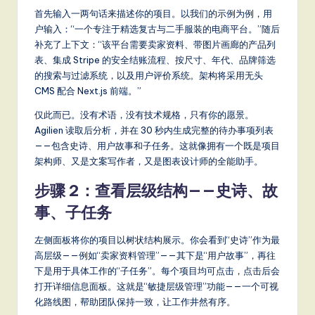
首先输入一两句话来描述你的项目。以我们的示例为例，用
S
户输入：“一个专注于精选复古与二手服装的电商平台。”随后
o
补充了上下文：“该平台需要卖家资料、带图片画廊的产品列
表、集成 Stripe 的安全结账流程、按尺寸、年代、品牌筛选
ft
的搜索与过滤系统，以及用户评价系统。架构将采用无头
w
CMS 配合 Next.js 前端。”
a
仅此而已。没有术语，没有技术规格，只有你的愿景。
Agilien 读取后分析，并在 30 秒内生成完整的待办事项列表
r
——包含史诗、用户故事和子任务。这就像拥有一个既是项目
e
架构师、又是文案写作者，又是图表设计师的全能助手。
,
步骤 2：查看层级结构——史诗、故
a
事、子任务
n
左侧面板将你的项目以树状结构展示。你会看到“史诗”作为最
d
高层级——例如“卖家资料管理”——其下是“用户故事”，再往
下是用于具体工作的“子任务”。每个项目均可点击，点击后会
D
打开详细信息面板。这就是“敏捷层级管理”功能——一个可视
ig
化路线图，帮助团队保持一致，让工作井然有序。