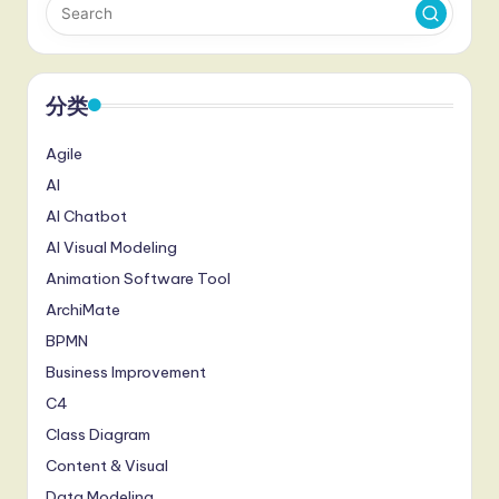
分类
Agile
AI
AI Chatbot
AI Visual Modeling
Animation Software Tool
ArchiMate
BPMN
Business Improvement
C4
Class Diagram
Content & Visual
Data Modeling