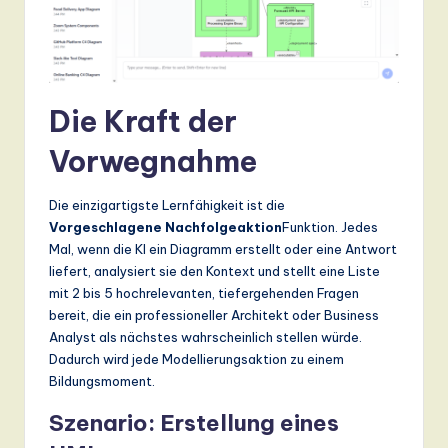
a
n
d
Die Kraft der
D
Vorwegnahme
ig
it
Die einzigartigste Lernfähigkeit ist die
a
Vorgeschlagene Nachfolgeaktion
Funktion. Jedes
Mal, wenn die KI ein Diagramm erstellt oder eine Antwort
l
liefert, analysiert sie den Kontext und stellt eine Liste
In
mit 2 bis 5 hochrelevanten, tiefergehenden Fragen
bereit, die ein professioneller Architekt oder Business
n
Analyst als nächstes wahrscheinlich stellen würde.
o
Dadurch wird jede Modellierungsaktion zu einem
Bildungsmoment.
v
Szenario: Erstellung eines
a