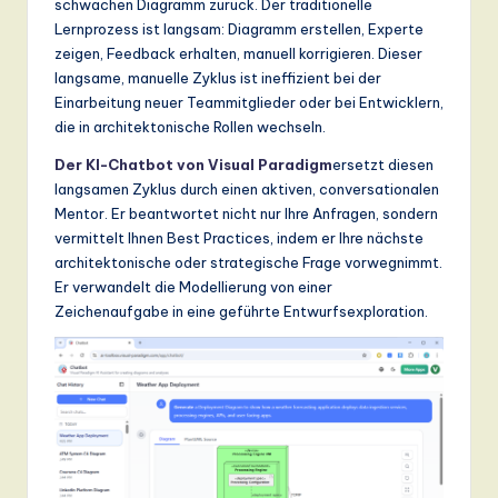
schwachen Diagramm zurück. Der traditionelle
n
Lernprozess ist langsam: Diagramm erstellen, Experte
d
zeigen, Feedback erhalten, manuell korrigieren. Dieser
langsame, manuelle Zyklus ist ineffizient bei der
s
Einarbeitung neuer Teammitglieder oder bei Entwicklern,
in
die in architektonische Rollen wechseln.
A
Der KI-Chatbot von Visual Paradigm
ersetzt diesen
langsamen Zyklus durch einen aktiven, conversationalen
I,
Mentor. Er beantwortet nicht nur Ihre Anfragen, sondern
S
vermittelt Ihnen Best Practices, indem er Ihre nächste
architektonische oder strategische Frage vorwegnimmt.
o
Er verwandelt die Modellierung von einer
ft
Zeichenaufgabe in eine geführte Entwurfsexploration.
w
a
r
e
,