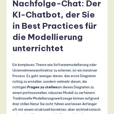
r
Nachfolge-Chat: Der
m
KI-Chatbot, der Sie
a
in Best Practices für
n
-
die Modellierung
L
unterrichtet
a
t
Ein komplexes Thema wie Softwaremodellierung oder
e
Unternehmensarchitektur zu erlernen, ist ein iterativer
s
Prozess. Es geht weniger darum, das erste Diagramm
richtig zu erstellen, sondern vielmehr darum, die
t
richtigen
Fragen zu stellen
um dieses Diagramm zu
T
einem professionellen, robusten Modell zu verfeinern.
Traditionelle Modellierungswerkzeuge können aufgrund
r
ihrer stillen Natur Sie nicht führen und lassen Anfänger
e
oft mit einem strukturell korrekten, aber architektonisch