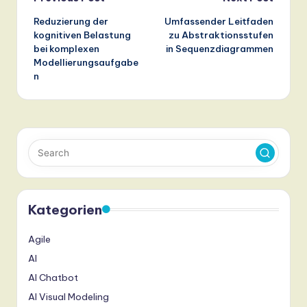
Post
Reduzierung der
Umfassender Leitfaden
navigation
kognitiven Belastung
zu Abstraktionsstufen
bei komplexen
in Sequenzdiagrammen
Modellierungsaufgabe
n
Kategorien
Agile
AI
AI Chatbot
AI Visual Modeling