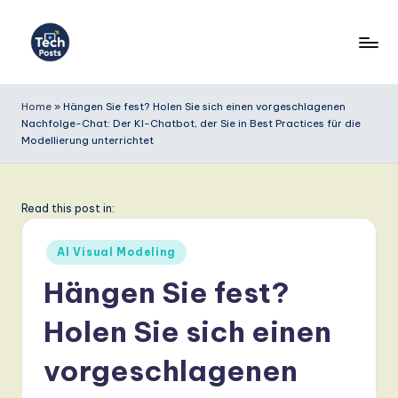
Skip
to
T
content
e
Home
»
Hängen Sie fest? Holen Sie sich einen vorgeschlagenen
Nachfolge-Chat: Der KI-Chatbot, der Sie in Best Practices für die
c
Modellierung unterrichtet
h
P
Read this post in:
o
s
Posted
AI Visual Modeling
in
t
Hängen Sie fest?
s
Holen Sie sich einen
G
vorgeschlagenen
e