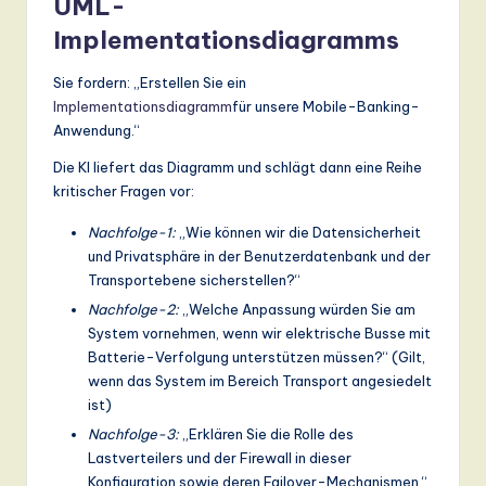
UML-
ti
Implementationsdiagramms
o
n
Sie fordern: „Erstellen Sie ein
Implementationsdiagramm
für unsere Mobile-Banking-
Anwendung.“
Die KI liefert das Diagramm und schlägt dann eine Reihe
kritischer Fragen vor:
Nachfolge-1:
„Wie können wir die Datensicherheit
und Privatsphäre in der Benutzerdatenbank und der
Transportebene sicherstellen?“
Nachfolge-2:
„Welche Anpassung würden Sie am
System vornehmen, wenn wir elektrische Busse mit
Batterie-Verfolgung unterstützen müssen?“ (Gilt,
wenn das System im Bereich Transport angesiedelt
ist)
Nachfolge-3:
„Erklären Sie die Rolle des
Lastverteilers und der Firewall in dieser
Konfiguration sowie deren Failover-Mechanismen.“