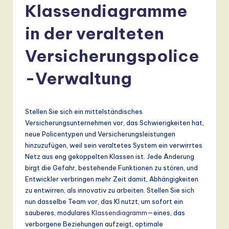
r
Klassendiagramme
m
in der veralteten
a
n
Versicherungspolice
-
-Verwaltung
L
a
Stellen Sie sich ein mittelständisches
t
Versicherungsunternehmen vor, das Schwierigkeiten hat,
e
neue Policentypen und Versicherungsleistungen
hinzuzufügen, weil sein veraltetes System ein verwirrtes
s
Netz aus eng gekoppelten Klassen ist. Jede Änderung
t
birgt die Gefahr, bestehende Funktionen zu stören, und
Entwickler verbringen mehr Zeit damit, Abhängigkeiten
T
zu entwirren, als innovativ zu arbeiten. Stellen Sie sich
r
nun dasselbe Team vor, das KI nutzt, um sofort ein
sauberes, modulares
Klassendiagramm
—eines, das
e
verborgene Beziehungen aufzeigt, optimale