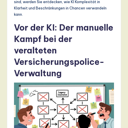
sind, werden Sie entdecken, wie KI Komplexität in
a
Klarheit und Beschränkungen in Chancen verwandeln
kann.
n
Vor der KI: Der manuelle
d
D
Kampf bei der
ig
veralteten
it
Versicherungspolice-
a
Verwaltung
l
In
n
o
v
a