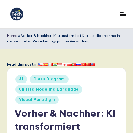
Skip
to
T
content
e
Home
»
Vorher & Nachher: KI transformiert Klassendiagramme in
der veralteten Versicherungspolice-Verwaltung
c
h
P
Read this post in:
o
Posted
AI
Class Diagram
s
in
Unified Modeling Language
t
Visual Paradigm
s
Vorher & Nachher: KI
G
e
transformiert