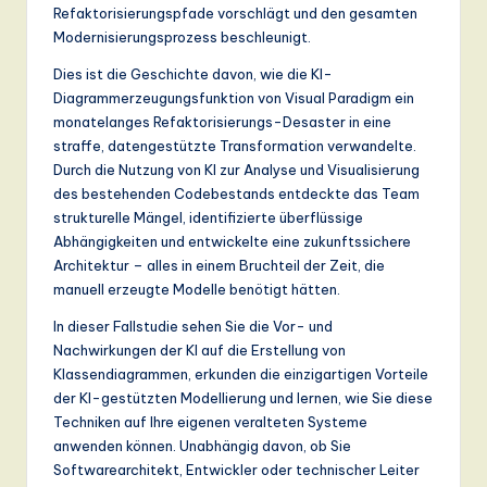
n
Refaktorisierungspfade vorschlägt und den gesamten
Modernisierungsprozess beschleunigt.
d
Dies ist die Geschichte davon, wie die KI-
s
Diagrammerzeugungsfunktion von Visual Paradigm ein
in
monatelanges Refaktorisierungs-Desaster in eine
straffe, datengestützte Transformation verwandelte.
A
Durch die Nutzung von KI zur Analyse und Visualisierung
I,
des bestehenden Codebestands entdeckte das Team
strukturelle Mängel, identifizierte überflüssige
S
Abhängigkeiten und entwickelte eine zukunftssichere
o
Architektur – alles in einem Bruchteil der Zeit, die
manuell erzeugte Modelle benötigt hätten.
ft
In dieser Fallstudie sehen Sie die Vor- und
w
Nachwirkungen der KI auf die Erstellung von
a
Klassendiagrammen, erkunden die einzigartigen Vorteile
der KI-gestützten Modellierung und lernen, wie Sie diese
r
Techniken auf Ihre eigenen veralteten Systeme
e
anwenden können. Unabhängig davon, ob Sie
Softwarearchitekt, Entwickler oder technischer Leiter
,