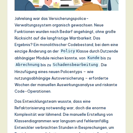
ti
o
Jahrelang war das Versicherungspolice-
n
Verwaltungssystem organisch gewachsen. Neue
Funktionen wurden nach Bedarf angehängt, ohne große
Rücksicht auf die langfristige Wartbarkeit. Das
Ergebnis? Ein monolithischer Codebestand, bei dem eine
einzige Änderung an der
Klasse durch Dutzende
Policy
abhängiger Module reichen konnte, von
bis zu
Kunde
bis zu
. Die
Abrechnung
Schadensbearbeitung
Hinzufügung eines neuen Policentyps – wie
nutzungsabhängige Autoversicherung – erforderte
Wochen der manuellen Auswirkungsanalyse und riskante
Code-Operationen.
Das Entwicklungsteam wusste, dass eine
Refaktorisierung notwendig war, doch die enorme
Komplexität war lähmend. Die manuelle Erstellung von
Klassendiagrammen war langsam und fehleranfällig.
Entwickler verbrachten Stunden in Besprechungen, um