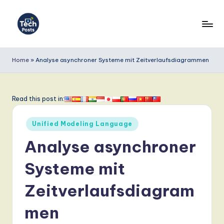
Skip
to
T
content
e
Home
»
Analyse asynchroner Systeme mit Zeitverlaufsdiagrammen
c
h
Read this post in:
P
Posted
o
Unified Modeling Language
in
s
Analyse asynchroner
t
Systeme mit
s
Zeitverlaufsdiagram
G
e
men