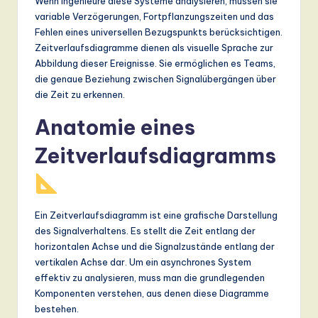
Wenn Ingenieure diese Systeme analysieren, müssen sie
a
variable Verzögerungen, Fortpflanzungszeiten und das
Fehlen eines universellen Bezugspunkts berücksichtigen.
n
Zeitverlaufsdiagramme dienen als visuelle Sprache zur
d
Abbildung dieser Ereignisse. Sie ermöglichen es Teams,
die genaue Beziehung zwischen Signalübergängen über
D
die Zeit zu erkennen.
ig
Anatomie eines
it
Zeitverlaufsdiagramms
a
l
In
Ein Zeitverlaufsdiagramm ist eine grafische Darstellung
n
des Signalverhaltens. Es stellt die Zeit entlang der
horizontalen Achse und die Signalzustände entlang der
o
vertikalen Achse dar. Um ein asynchrones System
v
effektiv zu analysieren, muss man die grundlegenden
Komponenten verstehen, aus denen diese Diagramme
a
bestehen.