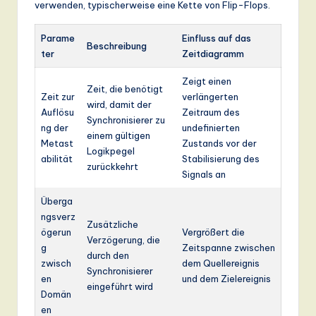
verwenden, typischerweise eine Kette von Flip-Flops.
Parame
Einfluss auf das
Beschreibung
ter
Zeitdiagramm
Zeigt einen
Zeit, die benötigt
Zeit zur
verlängerten
wird, damit der
Auflösu
Zeitraum des
Synchronisierer zu
ng der
undefinierten
einem gültigen
Metast
Zustands vor der
Logikpegel
abilität
Stabilisierung des
zurückkehrt
Signals an
Überga
ngsverz
Zusätzliche
ögerun
Vergrößert die
Verzögerung, die
g
Zeitspanne zwischen
durch den
zwisch
dem Quellereignis
Synchronisierer
en
und dem Zielereignis
eingeführt wird
Domän
en