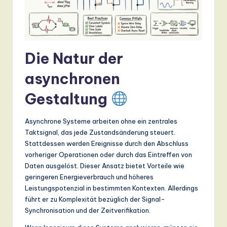
n
d
s
Die Natur der
in
A
asynchronen
I,
Gestaltung
S
Asynchrone Systeme arbeiten ohne ein zentrales
o
Taktsignal, das jede Zustandsänderung steuert.
ft
Stattdessen werden Ereignisse durch den Abschluss
vorheriger Operationen oder durch das Eintreffen von
w
Daten ausgelöst. Dieser Ansatz bietet Vorteile wie
a
geringeren Energieverbrauch und höheres
Leistungspotenzial in bestimmten Kontexten. Allerdings
r
führt er zu Komplexität bezüglich der Signal-
e
Synchronisation und der Zeitverifikation.
,