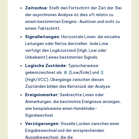
ti
Zeitachse:
Stellt den Fortschritt der Zeit dar. Bei
o
der asynchronen Analyse ist dies oft relativ zu
einem bestimmten Ereignis-Auslöser und nicht zu
n
einem Taktschritt.
Signalleitungen:
Horizontale Linien, die einzelne
Leitungen oder Netze darstellen. Jede Linie
verfolgt den Logikzustand (High, Low oder
Unbekannt) eines bestimmten Signals.
Logische Zustände:
Typischerweise
gekennzeichnet als
(Low/Erde) und
0
1
(High/VCC). Übergänge zwischen diesen
Zuständen bilden das Kernstück der Analyse.
Ereignismarker:
Senkrechte Linien oder
Anmerkungen, die bestimmte Ereignisse anzeigen,
wie beispielsweise einen Handshake-
Signalwechsel.
Verzögerungen:
Visuelle Lücken zwischen einer
Eingabewechsel und der entsprechenden
Ausgabewechsel, die die