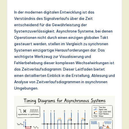
r
m
In der modernen digitalen Entwicklung ist das
a
Verständnis des Signalverlaufs über die Zeit
entscheidend für die Gewährleistung der
n
Systemzuverlässigkeit. Asynchrone Systeme, bei denen
-
Operationen nicht durch einen einzigen globalen Takt
gesteuert werden, stellen im Vergleich zu synchronen
L
Systemen einzigartige Herausforderungen dar. Das
a
wichtigste Werkzeug zur Visualisierung und
Fehlerbehebung dieser komplexen Wechselwirkungen ist
t
das Zeitverlaufsdiagramm. Dieser Leitfaden bietet
e
einen detaillierten Einblick in die Erstellung, Ablesung und
Analyse von Zeitverlaufsdiagrammen in asynchronen
s
Umgebungen.
t
T
r
e